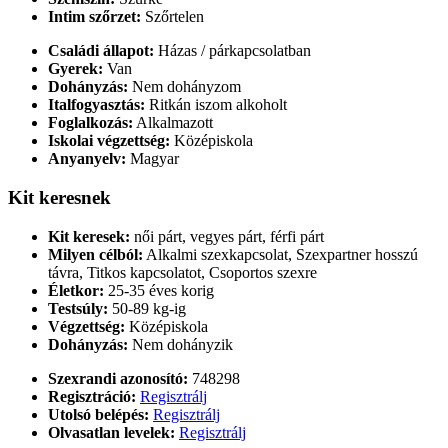
Intim szőrzet:
Szőrtelen
Családi állapot:
Házas / párkapcsolatban
Gyerek:
Van
Dohányzás:
Nem dohányzom
Italfogyasztás:
Ritkán iszom alkoholt
Foglalkozás:
Alkalmazott
Iskolai végzettség:
Középiskola
Anyanyelv:
Magyar
Kit keresnek
Kit keresek:
női párt, vegyes párt, férfi párt
Milyen célból:
Alkalmi szexkapcsolat, Szexpartner hosszú
távra, Titkos kapcsolatot, Csoportos szexre
Életkor:
25-35 éves korig
Testsúly:
50-89 kg-ig
Végzettség:
Középiskola
Dohányzás:
Nem dohányzik
Szexrandi azonosító:
748298
Regisztráció:
Regisztrálj
Utolsó belépés:
Regisztrálj
Olvasatlan levelek:
Regisztrálj