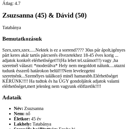
Átlag:
4.7
Zsuzsanna (45) & Dávid (50)
Tatabánya
Bemutatkozásuk
Szex,szex,szex.....Nektek is ez a sorrend???? 30as pár ápolt,igényes
párt keres akár tartós párcserés élvezetekhez 18-45 éves korig ...
adjatok konkrét elérhetõséget!!!(Ha lehet tel.számot!!!) vagy ,ha
szeretnél választ: *moderálva* Hely nem megoldott nálunk....utazni
tudunk ésszerû határokon belül!!!Nem levelezgetni
szeretnénk...Személyes találkozó minél hamarabb.Elérhetõséget
KÉRÜNK!!!! Ha tudtok és ha ÚGY gondoljátok adjatok valami
elérhetõséget,mert jelenleg nem vagyunk elõfizetõk!!!!
Adataik
Név:
Zsuzsanna
Nem:
nő
Életkor:
45 év
Lakhely:
Tatabánya