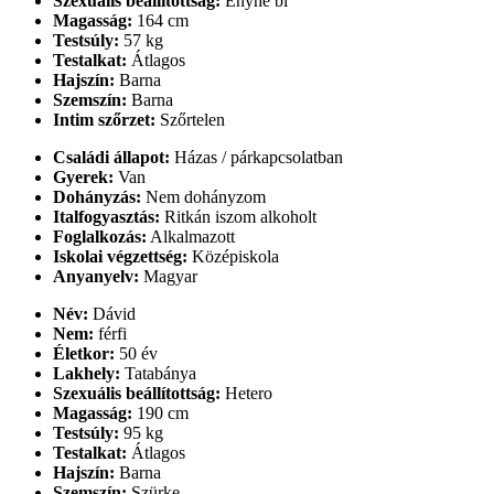
Szexuális beállítottság:
Enyhe bi
Magasság:
164 cm
Testsúly:
57 kg
Testalkat:
Átlagos
Hajszín:
Barna
Szemszín:
Barna
Intim szőrzet:
Szőrtelen
Családi állapot:
Házas / párkapcsolatban
Gyerek:
Van
Dohányzás:
Nem dohányzom
Italfogyasztás:
Ritkán iszom alkoholt
Foglalkozás:
Alkalmazott
Iskolai végzettség:
Középiskola
Anyanyelv:
Magyar
Név:
Dávid
Nem:
férfi
Életkor:
50 év
Lakhely:
Tatabánya
Szexuális beállítottság:
Hetero
Magasság:
190 cm
Testsúly:
95 kg
Testalkat:
Átlagos
Hajszín:
Barna
Szemszín:
Szürke