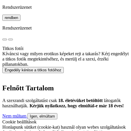
Rendszerüzenet
rendben
Rendszerüzenet
Titkos fotói
Kíváncsi vagy milyen erotikus képeket rejt a takarás? Kérj engedélyt
a titkos fotók megtekintéséhez, és merülj el a szexi, érzéki
pillanatokban.
Engedély kérése a titkos fotóihoz
Felnőtt Tartalom
A szexrandi szolgáltatást csak
18. életévüket betöltött
látogatók
használhatják.
Kérjük nyilatkozz, hogy elmúltál-e már 18 éves!
Nem múltam
Igen, elmúltam
Cookie beállítások
Honlapunk sütiket (cookie-kat) használ olyan webes szolgáltatások