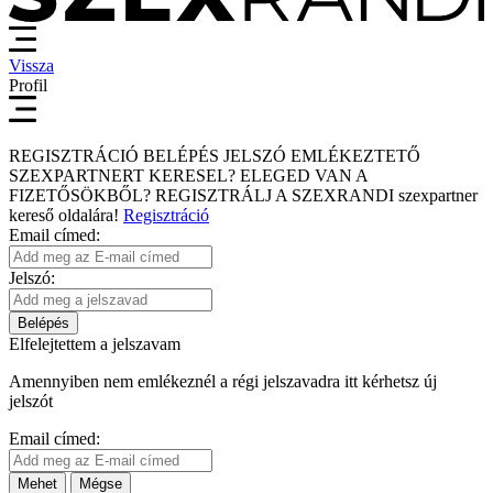
Vissza
Profil
REGISZTRÁCIÓ
BELÉPÉS
JELSZÓ EMLÉKEZTETŐ
SZEXPARTNERT KERESEL?
ELEGED VAN A
FIZETŐSÖKBŐL?
REGISZTRÁLJ A SZEXRANDI
szexpartner
kereső
oldalára!
Regisztráció
Email címed:
Jelszó:
Belépés
Elfelejtettem a jelszavam
Amennyiben nem emlékeznél a régi jelszavadra itt kérhetsz új
jelszót
Email címed:
Mehet
Mégse