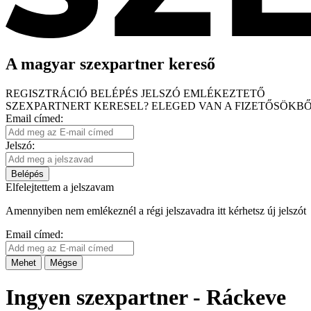
A magyar szexpartner kereső
REGISZTRÁCIÓ
BELÉPÉS
JELSZÓ EMLÉKEZTETŐ
SZEXPARTNERT KERESEL?
ELEGED VAN A FIZETŐSÖKBŐ
Email címed:
Jelszó:
Belépés
Elfelejtettem a jelszavam
Amennyiben nem emlékeznél a régi jelszavadra itt kérhetsz új jelszót
Email címed:
Mehet
Mégse
Ingyen szexpartner - Ráckeve