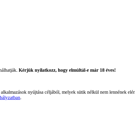
nálhatják.
Kérjük nyilatkozz, hogy elmúltál-e már 18 éves!
 alkalmazások nyújtása céljából, melyek sütik nélkül nem lennének elé
bályzatban
.