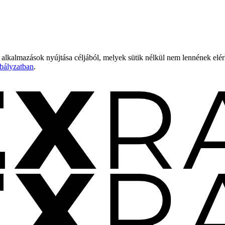
 alkalmazások nyújtása céljából, melyek sütik nélkül nem lennének elé
bályzatban
.