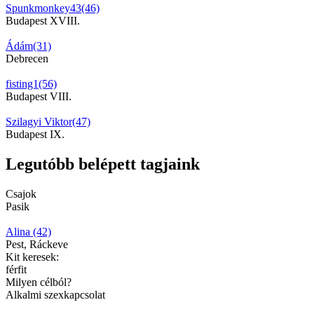
Spunkmonkey43(46)
Budapest XVIII.
Ádám(31)
Debrecen
fisting1(56)
Budapest VIII.
Szilagyi Viktor(47)
Budapest IX.
Legutóbb belépett tagjaink
Csajok
Pasik
Alina (42)
Pest, Ráckeve
Kit keresek:
férfit
Milyen célból?
Alkalmi szexkapcsolat