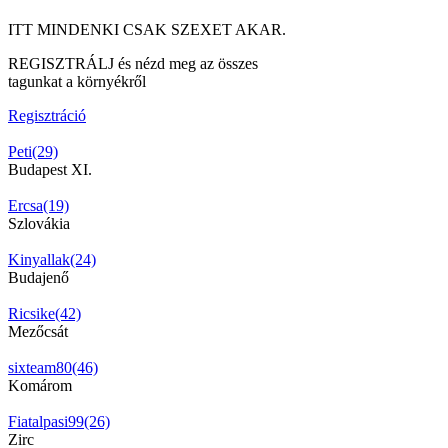
ITT MINDENKI CSAK SZEXET AKAR.
REGISZTRÁLJ és nézd meg az összes
tagunkat a környékről
Regisztráció
Peti(29)
Budapest XI.
Ercsa(19)
Szlovákia
Kinyallak(24)
Budajenő
Ricsike(42)
Mezőcsát
sixteam80(46)
Komárom
Fiatalpasi99(26)
Zirc