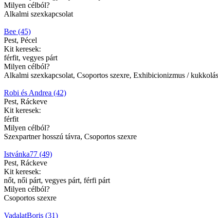
Milyen célból?
Alkalmi szexkapcsolat
Bee (45)
Pest, Pécel
Kit keresek:
férfit, vegyes párt
Milyen célból?
Alkalmi szexkapcsolat, Csoportos szexre, Exhibicionizmus / kukkolá
Robi és Andrea (42)
Pest, Ráckeve
Kit keresek:
férfit
Milyen célból?
Szexpartner hosszú távra, Csoportos szexre
Istvánka77 (49)
Pest, Ráckeve
Kit keresek:
nőt, női párt, vegyes párt, férfi párt
Milyen célból?
Csoportos szexre
VadalatBoris (31)