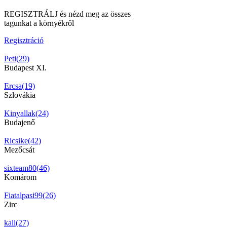
REGISZTRÁLJ és nézd meg az összes
tagunkat a környékről
Regisztráció
Peti(29)
Budapest XI.
Ercsa(19)
Szlovákia
Kinyallak(24)
Budajenő
Ricsike(42)
Mezőcsát
sixteam80(46)
Komárom
Fiatalpasi99(26)
Zirc
kali(27)