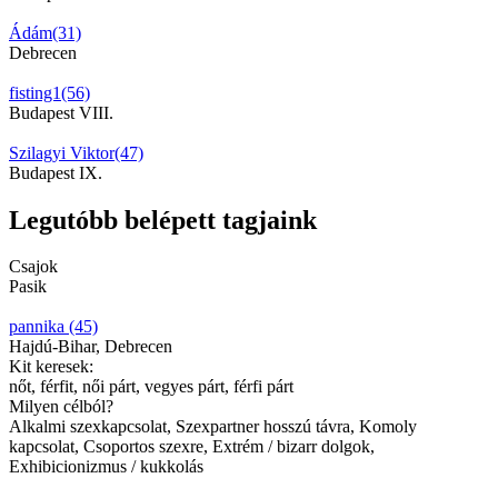
Ádám(31)
Debrecen
fisting1(56)
Budapest VIII.
Szilagyi Viktor(47)
Budapest IX.
Legutóbb belépett tagjaink
Csajok
Pasik
pannika (45)
Hajdú-Bihar, Debrecen
Kit keresek:
nőt, férfit, női párt, vegyes párt, férfi párt
Milyen célból?
Alkalmi szexkapcsolat, Szexpartner hosszú távra, Komoly
kapcsolat, Csoportos szexre, Extrém / bizarr dolgok,
Exhibicionizmus / kukkolás