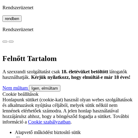
Rendszerüzenet
rendben
Rendszerüzenet
Felnőtt Tartalom
A szexrandi szolgáltatást csak
18. életévüket betöltött
látogatók
használhatják.
Kérjük nyilatkozz, hogy elmúltál-e már 18 éves!
Nem múltam
Igen, elmúltam
Cookie beállítások
Honlapunk sütiket (cookie-kat) használ olyan webes szolgáltatások
és alkalmazások nyújtása céljából, melyek sütik nélkül nem
lennének elérhetőek számodra. A jelen honlap használatával
hozzájárulsz ahhoz, hogy a böngésződ fogadja a sütiket. További
információ a
Cookie szabályzatban
.
Alapvető működést biztosító sütik