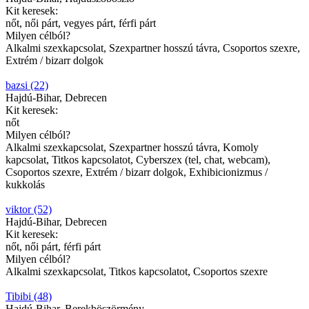
Kit keresek:
nőt, női párt, vegyes párt, férfi párt
Milyen célból?
Alkalmi szexkapcsolat, Szexpartner hosszú távra, Csoportos szexre,
Extrém / bizarr dolgok
bazsi (22)
Hajdú-Bihar, Debrecen
Kit keresek:
nőt
Milyen célból?
Alkalmi szexkapcsolat, Szexpartner hosszú távra, Komoly
kapcsolat, Titkos kapcsolatot, Cyberszex (tel, chat, webcam),
Csoportos szexre, Extrém / bizarr dolgok, Exhibicionizmus /
kukkolás
viktor (52)
Hajdú-Bihar, Debrecen
Kit keresek:
nőt, női párt, férfi párt
Milyen célból?
Alkalmi szexkapcsolat, Titkos kapcsolatot, Csoportos szexre
Tibibi (48)
Hajdú-Bihar, Berekböszörmény