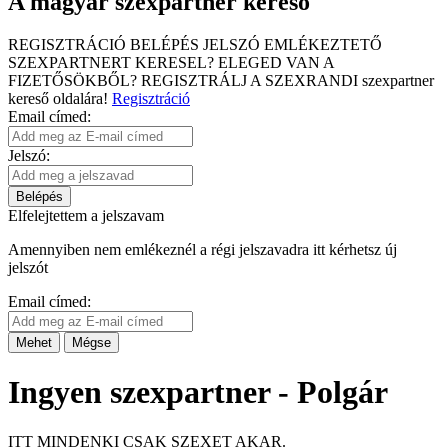
A magyar szexpartner kereső
REGISZTRÁCIÓ
BELÉPÉS
JELSZÓ EMLÉKEZTETŐ
SZEXPARTNERT KERESEL?
ELEGED VAN A
FIZETŐSÖKBŐL?
REGISZTRÁLJ A SZEXRANDI
szexpartner
kereső
oldalára!
Regisztráció
Email címed:
Jelszó:
Belépés
Elfelejtettem a jelszavam
Amennyiben nem emlékeznél a régi jelszavadra itt kérhetsz új
jelszót
Email címed:
Mehet
Mégse
Ingyen szexpartner - Polgár
ITT MINDENKI CSAK SZEXET AKAR.