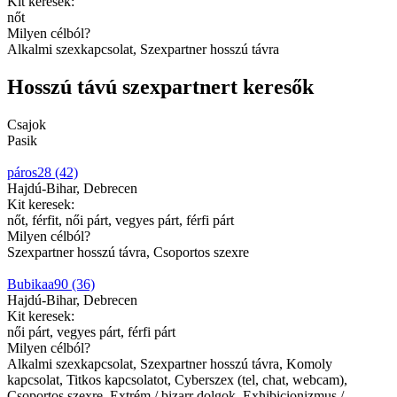
Kit keresek:
nőt
Milyen célból?
Alkalmi szexkapcsolat, Szexpartner hosszú távra
Hosszú távú szexpartnert keresők
Csajok
Pasik
páros28 (42)
Hajdú-Bihar, Debrecen
Kit keresek:
nőt, férfit, női párt, vegyes párt, férfi párt
Milyen célból?
Szexpartner hosszú távra, Csoportos szexre
Bubikaa90 (36)
Hajdú-Bihar, Debrecen
Kit keresek:
női párt, vegyes párt, férfi párt
Milyen célból?
Alkalmi szexkapcsolat, Szexpartner hosszú távra, Komoly
kapcsolat, Titkos kapcsolatot, Cyberszex (tel, chat, webcam),
Csoportos szexre, Extrém / bizarr dolgok, Exhibicionizmus /