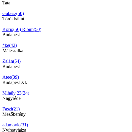
Tata
Gabesz(50)
Törökbálint
Korio(56)
Ribim(50)
Budapest
*ke(42)
Mátészalka
Zalán(54)
Budapest
Atee(39)
Budapest XI.
Mihály 23(24)
Nagyréde
Faszi(21)
Mezőberény
adamovic(31)
Nyíregyháza