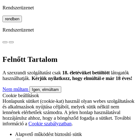
Rendszerüzenet
rendben
Rendszerüzenet
Felnőtt Tartalom
A szexrandi szolgáltatást csak
18. életévüket betöltött
látogatók
használhatják.
Kérjük nyilatkozz, hogy elmúltál-e már 18 éves!
Nem múltam
Igen, elmúltam
Cookie beállítások
Honlapunk sütiket (cookie-kat) használ olyan webes szolgáltatások
és alkalmazások nyújtása céljából, melyek sütik nélkül nem
lennének elérhetőek számodra. A jelen honlap használatával
hozzájárulsz ahhoz, hogy a böngésződ fogadja a sütiket. További
információ a
Cookie szabályzatban
.
Alapvető működést biztosító sütik