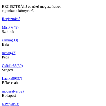
REGISZTRÁLJ és nézd meg az összes
tagunkat a környékről
Regisztráció
Misi77(49)
Szolnok
zamira(33)
Baja
mavu(47)
Pécs
Csődör86(39)
Szeged
Lacika89(37)
Békéscsaba
moderálva(32)
Budapest
NPetya(53)