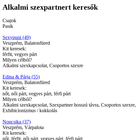
Alkalmi szexpartnert keresők
Csajok
Pasik
Sexypuni (49)
Veszprém, Balatonfüred
Kit keresek:
férfit, vegyes párt
Milyen célból?
Alkalmi szexkapcsolat, Csoportos szexre
Edina & Párja (55)
Veszprém, Balatonfüred
Kit keresek:
nőt, női párt, vegyes párt, férfi párt
Milyen célból?
Alkalmi szexkapcsolat, Szexpartner hosszú távra, Csoportos szexre,
Exhibicionizmus / kukkolás
Noncsika (37)
Veszprém, Várpalota
Kit keresek:
nőt, férfit, női párt, vegyes párt, férfi párt