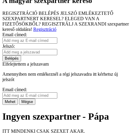
A magyar szexpartner kereső
REGISZTRÁCIÓ
BELÉPÉS
JELSZÓ EMLÉKEZTETŐ
SZEXPARTNERT KERESEL?
ELEGED VAN A
FIZETŐSÖKBŐL?
REGISZTRÁLJ A SZEXRANDI
szexpartner
kereső
oldalára!
Regisztráció
Email címed:
Jelszó:
Belépés
Elfelejtettem a jelszavam
Amennyiben nem emlékeznél a régi jelszavadra itt kérhetsz új
jelszót
Email címed:
Mehet
Mégse
Ingyen szexpartner - Pápa
ITT MINDENKI CSAK SZEXET AKAR.