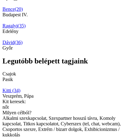
Bence(20)
Budapest IV.
Ragalyi(35)
Edelény
Dávid(36)
Győr
Legutóbb belépett tagjaink
Csajok
Pasik
Kitti (34)
Veszprém, Pápa
Kit keresek:
nőt
Milyen célból?
Alkalmi szexkapcsolat, Szexpartner hosszú távra, Komoly
kapcsolat, Titkos kapcsolatot, Cyberszex (tel, chat, webcam),
Csoportos szexre, Extrém / bizarr dolgok, Exhibicionizmus /
kukkolás