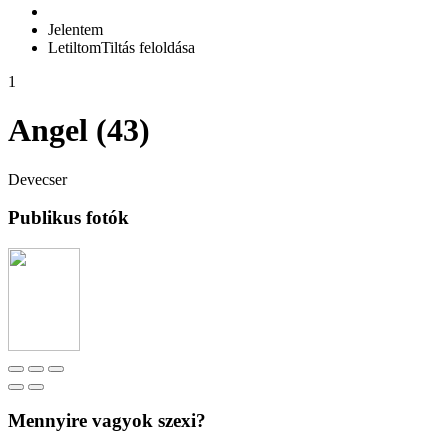
Jelentem
Letiltom
Tiltás feloldása
1
Angel (43)
Devecser
Publikus fotók
Mennyire vagyok szexi?