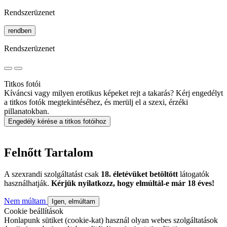
Rendszerüzenet
rendben
Rendszerüzenet
Titkos fotói
Kíváncsi vagy milyen erotikus képeket rejt a takarás? Kérj engedélyt
a titkos fotók megtekintéséhez, és merülj el a szexi, érzéki
pillanatokban.
Engedély kérése a titkos fotóihoz
Felnőtt Tartalom
A szexrandi szolgáltatást csak
18. életévüket betöltött
látogatók
használhatják.
Kérjük nyilatkozz, hogy elmúltál-e már 18 éves!
Nem múltam
Igen, elmúltam
Cookie beállítások
Honlapunk sütiket (cookie-kat) használ olyan webes szolgáltatások