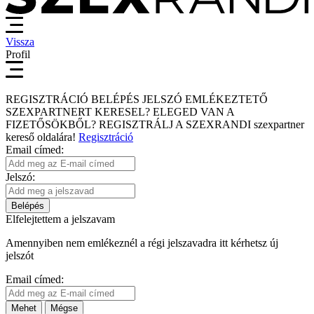
Vissza
Profil
REGISZTRÁCIÓ
BELÉPÉS
JELSZÓ EMLÉKEZTETŐ
SZEXPARTNERT KERESEL?
ELEGED VAN A
FIZETŐSÖKBŐL?
REGISZTRÁLJ A SZEXRANDI
szexpartner
kereső
oldalára!
Regisztráció
Email címed:
Jelszó:
Belépés
Elfelejtettem a jelszavam
Amennyiben nem emlékeznél a régi jelszavadra itt kérhetsz új
jelszót
Email címed:
Mehet
Mégse