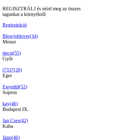
REGISZTRÁLJ és nézd meg az összes
tagunkat a környékről
Regisztráció
Blowjoblover(34)
Monor
tipcsi(55)
Győr
t7337(20)
Eger
Egyedül(52)
Sopron
kay(46)
Budapest IX.
Jan Cses(42)
Kaba
Jano(46)