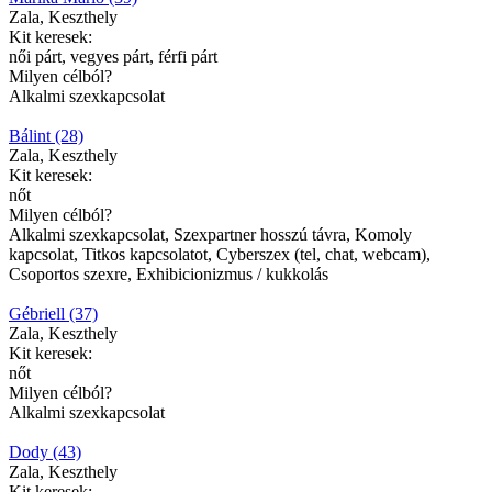
Zala, Keszthely
Kit keresek:
női párt, vegyes párt, férfi párt
Milyen célból?
Alkalmi szexkapcsolat
Bálint (28)
Zala, Keszthely
Kit keresek:
nőt
Milyen célból?
Alkalmi szexkapcsolat, Szexpartner hosszú távra, Komoly
kapcsolat, Titkos kapcsolatot, Cyberszex (tel, chat, webcam),
Csoportos szexre, Exhibicionizmus / kukkolás
Gébriell (37)
Zala, Keszthely
Kit keresek:
nőt
Milyen célból?
Alkalmi szexkapcsolat
Dody (43)
Zala, Keszthely
Kit keresek: