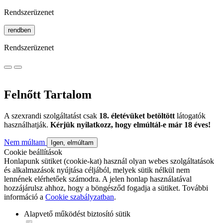
Rendszerüzenet
rendben
Rendszerüzenet
Felnőtt Tartalom
A szexrandi szolgáltatást csak
18. életévüket betöltött
látogatók
használhatják.
Kérjük nyilatkozz, hogy elmúltál-e már 18 éves!
Nem múltam
Igen, elmúltam
Cookie beállítások
Honlapunk sütiket (cookie-kat) használ olyan webes szolgáltatások
és alkalmazások nyújtása céljából, melyek sütik nélkül nem
lennének elérhetőek számodra. A jelen honlap használatával
hozzájárulsz ahhoz, hogy a böngésződ fogadja a sütiket. További
információ a
Cookie szabályzatban
.
Alapvető működést biztosító sütik