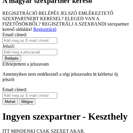
A magyar szexpartner kereső
REGISZTRÁCIÓ
BELÉPÉS
JELSZÓ EMLÉKEZTETŐ
SZEXPARTNERT KERESEL?
ELEGED VAN A
FIZETŐSÖKBŐL?
REGISZTRÁLJ A SZEXRANDI
szexpartner
kereső
oldalára!
Regisztráció
Email címed:
Jelszó:
Belépés
Elfelejtettem a jelszavam
Amennyiben nem emlékeznél a régi jelszavadra itt kérhetsz új
jelszót
Email címed:
Mehet
Mégse
Ingyen szexpartner - Keszthely
ITT MINDENKI CSAK SZEXET AKAR.