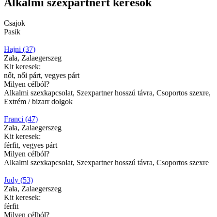
Alkalmi szexpartnert keresők
Csajok
Pasik
Hajni (37)
Zala, Zalaegerszeg
Kit keresek:
nőt, női párt, vegyes párt
Milyen célból?
Alkalmi szexkapcsolat, Szexpartner hosszú távra, Csoportos szexre,
Extrém / bizarr dolgok
Franci (47)
Zala, Zalaegerszeg
Kit keresek:
férfit, vegyes párt
Milyen célból?
Alkalmi szexkapcsolat, Szexpartner hosszú távra, Csoportos szexre
Judy (53)
Zala, Zalaegerszeg
Kit keresek:
férfit
Milyen célból?