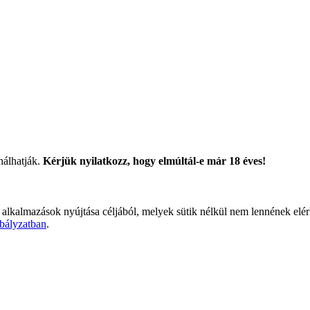
nálhatják.
Kérjük nyilatkozz, hogy elmúltál-e már 18 éves!
 alkalmazások nyújtása céljából, melyek sütik nélkül nem lennének elé
bályzatban
.