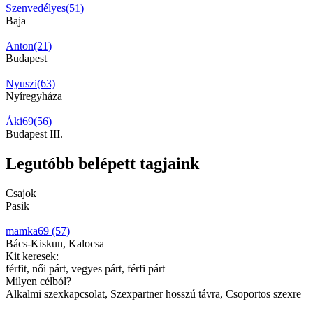
Szenvedélyes(51)
Baja
Anton(21)
Budapest
Nyuszi(63)
Nyíregyháza
Áki69(56)
Budapest III.
Legutóbb belépett tagjaink
Csajok
Pasik
mamka69 (57)
Bács-Kiskun, Kalocsa
Kit keresek:
férfit, női párt, vegyes párt, férfi párt
Milyen célból?
Alkalmi szexkapcsolat, Szexpartner hosszú távra, Csoportos szexre