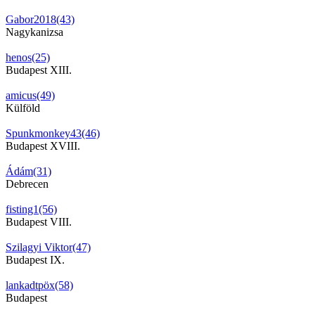
Gabor2018(43)
Nagykanizsa
henos(25)
Budapest XIII.
amicus(49)
Külföld
Spunkmonkey43(46)
Budapest XVIII.
Ádám(31)
Debrecen
fisting1(56)
Budapest VIII.
Szilagyi Viktor(47)
Budapest IX.
lankadtpöx(58)
Budapest