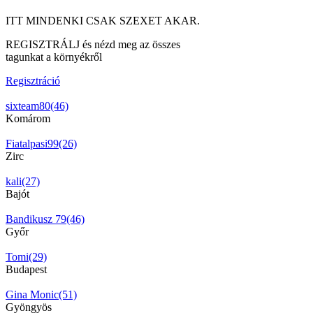
ITT MINDENKI CSAK SZEXET AKAR.
REGISZTRÁLJ és nézd meg az összes
tagunkat a környékről
Regisztráció
sixteam80(46)
Komárom
Fiatalpasi99(26)
Zirc
kali(27)
Bajót
Bandikusz 79(46)
Győr
Tomi(29)
Budapest
Gina Monic(51)
Gyöngyös