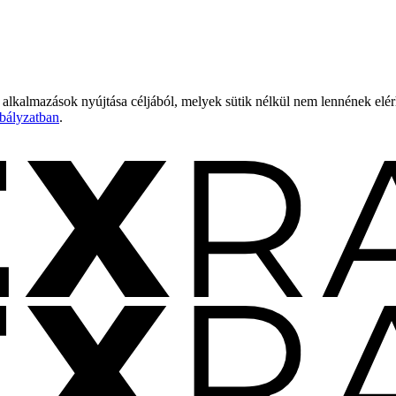
 alkalmazások nyújtása céljából, melyek sütik nélkül nem lennének elé
bályzatban
.