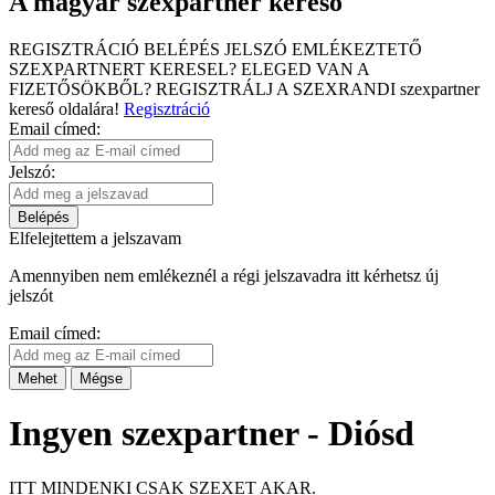
A magyar szexpartner kereső
REGISZTRÁCIÓ
BELÉPÉS
JELSZÓ EMLÉKEZTETŐ
SZEXPARTNERT KERESEL?
ELEGED VAN A
FIZETŐSÖKBŐL?
REGISZTRÁLJ A SZEXRANDI
szexpartner
kereső
oldalára!
Regisztráció
Email címed:
Jelszó:
Belépés
Elfelejtettem a jelszavam
Amennyiben nem emlékeznél a régi jelszavadra itt kérhetsz új
jelszót
Email címed:
Mehet
Mégse
Ingyen szexpartner - Diósd
ITT MINDENKI CSAK SZEXET AKAR.