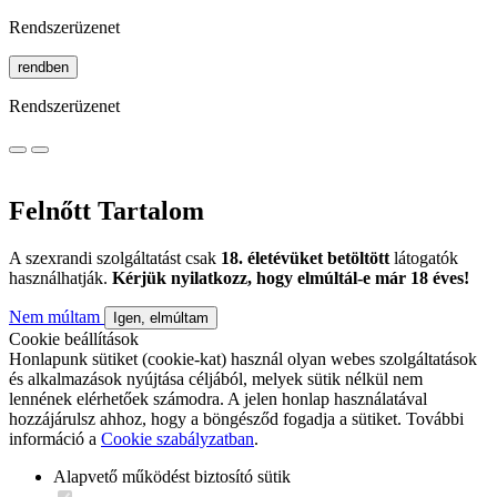
Rendszerüzenet
rendben
Rendszerüzenet
Felnőtt Tartalom
A szexrandi szolgáltatást csak
18. életévüket betöltött
látogatók
használhatják.
Kérjük nyilatkozz, hogy elmúltál-e már 18 éves!
Nem múltam
Igen, elmúltam
Cookie beállítások
Honlapunk sütiket (cookie-kat) használ olyan webes szolgáltatások
és alkalmazások nyújtása céljából, melyek sütik nélkül nem
lennének elérhetőek számodra. A jelen honlap használatával
hozzájárulsz ahhoz, hogy a böngésződ fogadja a sütiket. További
információ a
Cookie szabályzatban
.
Alapvető működést biztosító sütik