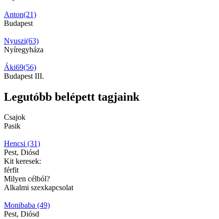
Anton(21)
Budapest
Nyuszi(63)
Nyíregyháza
Áki69(56)
Budapest III.
Legutóbb belépett tagjaink
Csajok
Pasik
Hencsi (31)
Pest, Diósd
Kit keresek:
férfit
Milyen célból?
Alkalmi szexkapcsolat
Monibaba (49)
Pest, Diósd