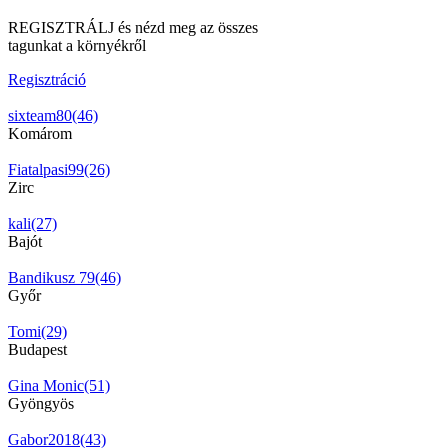
REGISZTRÁLJ és nézd meg az összes
tagunkat a környékről
Regisztráció
sixteam80(46)
Komárom
Fiatalpasi99(26)
Zirc
kali(27)
Bajót
Bandikusz 79(46)
Győr
Tomi(29)
Budapest
Gina Monic(51)
Gyöngyös
Gabor2018(43)