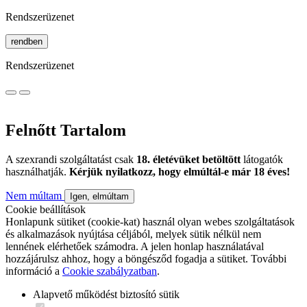
Rendszerüzenet
rendben
Rendszerüzenet
Felnőtt Tartalom
A szexrandi szolgáltatást csak
18. életévüket betöltött
látogatók
használhatják.
Kérjük nyilatkozz, hogy elmúltál-e már 18 éves!
Nem múltam
Igen, elmúltam
Cookie beállítások
Honlapunk sütiket (cookie-kat) használ olyan webes szolgáltatások
és alkalmazások nyújtása céljából, melyek sütik nélkül nem
lennének elérhetőek számodra. A jelen honlap használatával
hozzájárulsz ahhoz, hogy a böngésződ fogadja a sütiket. További
információ a
Cookie szabályzatban
.
Alapvető működést biztosító sütik