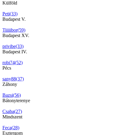
Külföld
Peti(33)
Budapest V.
Tiiiiibor(59)
Budapest XV.
privibe(33)
Budapest IV.
robi74(52)
Pécs
sany88(37)
Záhony
Bazsi(56)
Bátonyterenye
Csaba(27)
Mindszent
Feca(28)
Esztergom