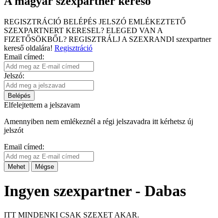
A magyar szexpartner kereső
REGISZTRÁCIÓ
BELÉPÉS
JELSZÓ EMLÉKEZTETŐ
SZEXPARTNERT KERESEL?
ELEGED VAN A
FIZETŐSÖKBŐL?
REGISZTRÁLJ A SZEXRANDI
szexpartner
kereső
oldalára!
Regisztráció
Email címed:
Jelszó:
Belépés
Elfelejtettem a jelszavam
Amennyiben nem emlékeznél a régi jelszavadra itt kérhetsz új
jelszót
Email címed:
Mehet
Mégse
Ingyen szexpartner - Dabas
ITT MINDENKI CSAK SZEXET AKAR.