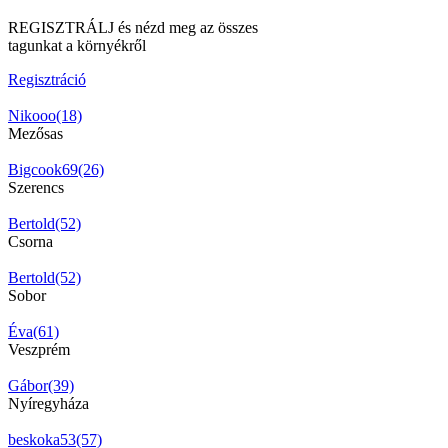
REGISZTRÁLJ és nézd meg az összes
tagunkat a környékről
Regisztráció
Nikooo(18)
Mezősas
Bigcook69(26)
Szerencs
Bertold(52)
Csorna
Bertold(52)
Sobor
Éva(61)
Veszprém
Gábor(39)
Nyíregyháza
beskoka53(57)