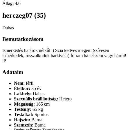
Átlag:
4.6
herczeg07 (35)
Dabas
Bemutatkozásom
Ismerkedés határok nélkűl :) Szia kedves idegen! Szívesen
ismerkedek, rosszalkodok bárkivel :) Írj rám ha tetszem vagy bármi!
:P
Adataim
Nem:
férfi
Életkor:
35 év
Lakhely:
Dabas
Szexuális beállítottság:
Hetero
Magasság:
165 cm
Testsúly:
65 kg
Testalkat:
Sportos
Hajszín:
Barna
Szemszín:
Barna