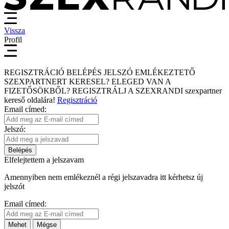
Vissza
Profil
REGISZTRÁCIÓ
BELÉPÉS
JELSZÓ EMLÉKEZTETŐ
SZEXPARTNERT KERESEL?
ELEGED VAN A
FIZETŐSÖKBŐL?
REGISZTRÁLJ A SZEXRANDI
szexpartner
kereső
oldalára!
Regisztráció
Email címed:
Jelszó:
Belépés
Elfelejtettem a jelszavam
Amennyiben nem emlékeznél a régi jelszavadra itt kérhetsz új
jelszót
Email címed:
Mehet
Mégse