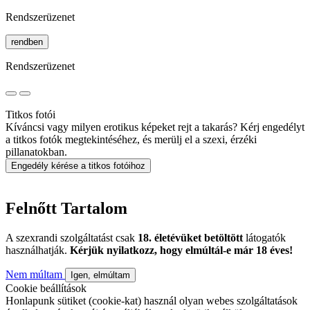
Rendszerüzenet
rendben
Rendszerüzenet
Titkos fotói
Kíváncsi vagy milyen erotikus képeket rejt a takarás? Kérj engedélyt
a titkos fotók megtekintéséhez, és merülj el a szexi, érzéki
pillanatokban.
Engedély kérése a titkos fotóihoz
Felnőtt Tartalom
A szexrandi szolgáltatást csak
18. életévüket betöltött
látogatók
használhatják.
Kérjük nyilatkozz, hogy elmúltál-e már 18 éves!
Nem múltam
Igen, elmúltam
Cookie beállítások
Honlapunk sütiket (cookie-kat) használ olyan webes szolgáltatások