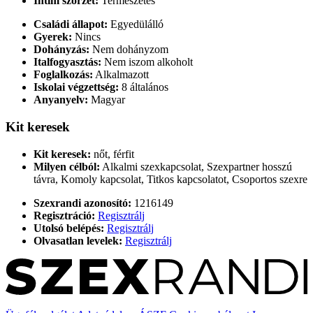
Intim szőrzet:
Természetes
Családi állapot:
Egyedülálló
Gyerek:
Nincs
Dohányzás:
Nem dohányzom
Italfogyasztás:
Nem iszom alkoholt
Foglalkozás:
Alkalmazott
Iskolai végzettség:
8 általános
Anyanyelv:
Magyar
Kit keresek
Kit keresek:
nőt, férfit
Milyen célból:
Alkalmi szexkapcsolat, Szexpartner hosszú
távra, Komoly kapcsolat, Titkos kapcsolatot, Csoportos szexre
Szexrandi azonosító:
1216149
Regisztráció:
Regisztrálj
Utolsó belépés:
Regisztrálj
Olvasatlan levelek:
Regisztrálj