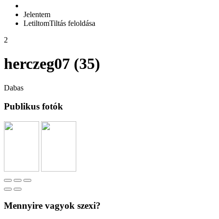
Jelentem
Letiltom
Tiltás feloldása
2
herczeg07 (35)
Dabas
Publikus fotók
Mennyire vagyok szexi?