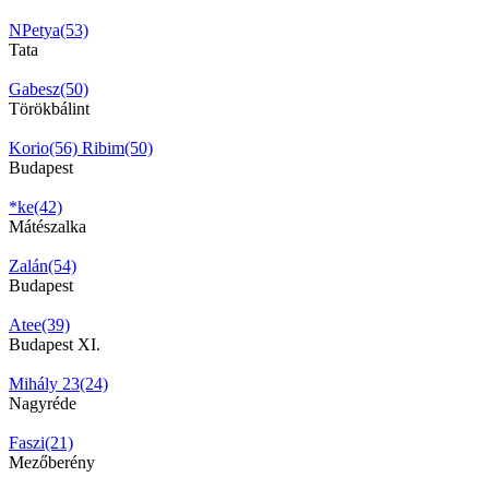
NPetya(53)
Tata
Gabesz(50)
Törökbálint
Korio(56)
Ribim(50)
Budapest
*ke(42)
Mátészalka
Zalán(54)
Budapest
Atee(39)
Budapest XI.
Mihály 23(24)
Nagyréde
Faszi(21)
Mezőberény