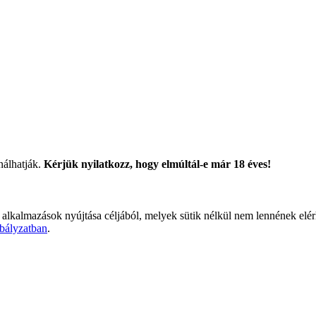
nálhatják.
Kérjük nyilatkozz, hogy elmúltál-e már 18 éves!
 alkalmazások nyújtása céljából, melyek sütik nélkül nem lennének elé
bályzatban
.