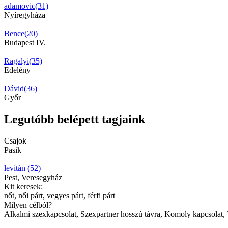
adamovic(31)
Nyíregyháza
Bence(20)
Budapest IV.
Ragalyi(35)
Edelény
Dávid(36)
Győr
Legutóbb belépett tagjaink
Csajok
Pasik
levitán (52)
Pest, Veresegyház
Kit keresek:
nőt, női párt, vegyes párt, férfi párt
Milyen célból?
Alkalmi szexkapcsolat, Szexpartner hosszú távra, Komoly kapcsolat, T