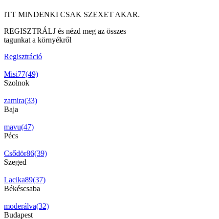
ITT MINDENKI CSAK SZEXET AKAR.
REGISZTRÁLJ és nézd meg az összes
tagunkat a környékről
Regisztráció
Misi77(49)
Szolnok
zamira(33)
Baja
mavu(47)
Pécs
Csődör86(39)
Szeged
Lacika89(37)
Békéscsaba
moderálva(32)
Budapest