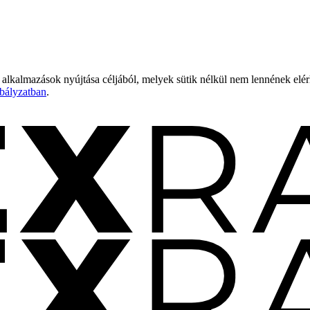
 alkalmazások nyújtása céljából, melyek sütik nélkül nem lennének elé
bályzatban
.