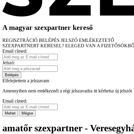
A magyar szexpartner kereső
REGISZTRÁCIÓ
BELÉPÉS
JELSZÓ EMLÉKEZTETŐ
SZEXPARTNERT KERESEL?
ELEGED VAN A FIZETŐSÖKBŐ
Email címed:
Jelszó:
Belépés
Elfelejtettem a jelszavam
Amennyiben nem emlékeznél a régi jelszavadra itt kérhetsz új jelszót
Email címed:
Mehet
Mégse
amatőr szexpartner - Veresegyh