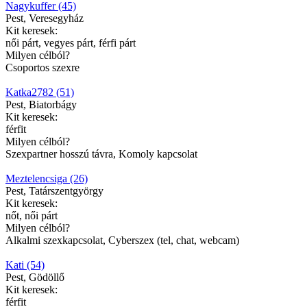
Nagykuffer (45)
Pest, Veresegyház
Kit keresek:
női párt, vegyes párt, férfi párt
Milyen célból?
Csoportos szexre
Katka2782 (51)
Pest, Biatorbágy
Kit keresek:
férfit
Milyen célból?
Szexpartner hosszú távra, Komoly kapcsolat
Meztelencsiga (26)
Pest, Tatárszentgyörgy
Kit keresek:
nőt, női párt
Milyen célból?
Alkalmi szexkapcsolat, Cyberszex (tel, chat, webcam)
Kati (54)
Pest, Gödöllő
Kit keresek:
férfit