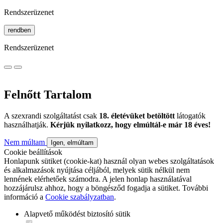
Rendszerüzenet
rendben
Rendszerüzenet
Felnőtt Tartalom
A szexrandi szolgáltatást csak
18. életévüket betöltött
látogatók
használhatják.
Kérjük nyilatkozz, hogy elmúltál-e már 18 éves!
Nem múltam
Igen, elmúltam
Cookie beállítások
Honlapunk sütiket (cookie-kat) használ olyan webes szolgáltatások
és alkalmazások nyújtása céljából, melyek sütik nélkül nem
lennének elérhetőek számodra. A jelen honlap használatával
hozzájárulsz ahhoz, hogy a böngésződ fogadja a sütiket. További
információ a
Cookie szabályzatban
.
Alapvető működést biztosító sütik