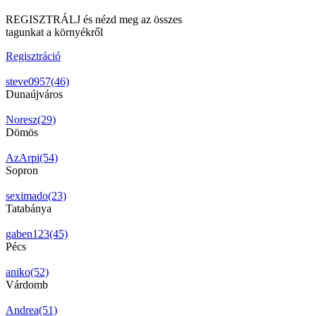
REGISZTRÁLJ és nézd meg az összes
tagunkat a környékről
Regisztráció
steve0957(46)
Dunaújváros
Noresz(29)
Dömös
AzArpi(54)
Sopron
seximado(23)
Tatabánya
gaben123(45)
Pécs
aniko(52)
Várdomb
Andrea(51)