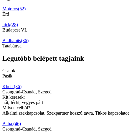
Motoros(52)
Érd
nick(28)
Budapest VI.
Badhabits(36)
Tatabánya
Legutóbb belépett tagjaink
Csajok
Pasik
Kheti (36)
Csongrád-Csanád, Szeged
Kit keresek:
nőt, férfit, vegyes párt
Milyen célból?
Alkalmi szexkapcsolat, Szexpartner hosszú távra, Titkos kapcsolatot
Baba (46)
Csongrád-Csanád, Szeged