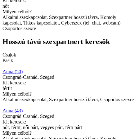
Kit keresek:
nőt
Milyen célból?
Alkalmi szexkapcsolat, Szexpartner hosszú távra, Komoly
kapcsolat, Titkos kapcsolatot, Cyberszex (tel, chat, webcam),
Csoportos szexre
Hosszú távú szexpartnert keresők
Csajok
Pasik
Anna (50)
Csongrád-Csanád, Szeged
Kit keresek:
férfit
Milyen célból?
Alkalmi szexkapcsolat, Szexpartner hosszú távra, Csoportos szexre
Anna (43)
Csongrád-Csanád, Szeged
Kit keresek:
nőt, férfit, női párt, vegyes párt, férfi párt
Milyen célból?
Alkalmi szexkapcsolat, Szexpartner hosszú távra, Komoly