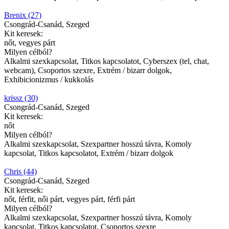
Brenix (27)
Csongrád-Csanád, Szeged
Kit keresek:
nőt, vegyes párt
Milyen célból?
Alkalmi szexkapcsolat, Titkos kapcsolatot, Cyberszex (tel, chat,
webcam), Csoportos szexre, Extrém / bizarr dolgok,
Exhibicionizmus / kukkolás
krissz (30)
Csongrád-Csanád, Szeged
Kit keresek:
nőt
Milyen célból?
Alkalmi szexkapcsolat, Szexpartner hosszú távra, Komoly
kapcsolat, Titkos kapcsolatot, Extrém / bizarr dolgok
Chris (44)
Csongrád-Csanád, Szeged
Kit keresek:
nőt, férfit, női párt, vegyes párt, férfi párt
Milyen célból?
Alkalmi szexkapcsolat, Szexpartner hosszú távra, Komoly
kapcsolat, Titkos kapcsolatot, Csoportos szexre