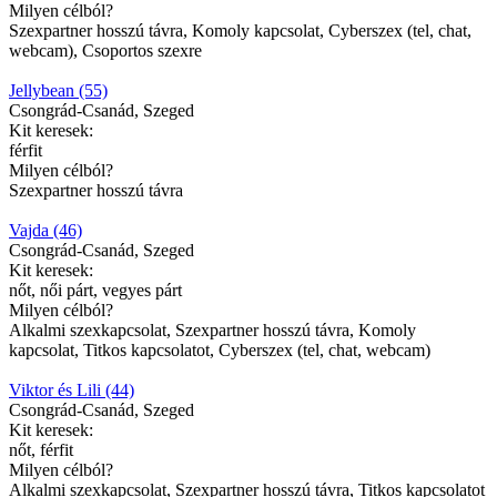
Milyen célból?
Szexpartner hosszú távra, Komoly kapcsolat, Cyberszex (tel, chat,
webcam), Csoportos szexre
Jellybean (55)
Csongrád-Csanád, Szeged
Kit keresek:
férfit
Milyen célból?
Szexpartner hosszú távra
Vajda (46)
Csongrád-Csanád, Szeged
Kit keresek:
nőt, női párt, vegyes párt
Milyen célból?
Alkalmi szexkapcsolat, Szexpartner hosszú távra, Komoly
kapcsolat, Titkos kapcsolatot, Cyberszex (tel, chat, webcam)
Viktor és Lili (44)
Csongrád-Csanád, Szeged
Kit keresek:
nőt, férfit
Milyen célból?
Alkalmi szexkapcsolat, Szexpartner hosszú távra, Titkos kapcsolatot