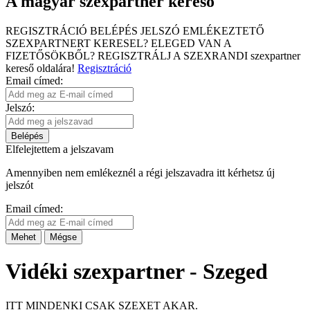
A magyar szexpartner kereső
REGISZTRÁCIÓ
BELÉPÉS
JELSZÓ EMLÉKEZTETŐ
SZEXPARTNERT KERESEL?
ELEGED VAN A
FIZETŐSÖKBŐL?
REGISZTRÁLJ A SZEXRANDI
szexpartner
kereső
oldalára!
Regisztráció
Email címed:
Jelszó:
Belépés
Elfelejtettem a jelszavam
Amennyiben nem emlékeznél a régi jelszavadra itt kérhetsz új
jelszót
Email címed:
Mehet
Mégse
Vidéki szexpartner - Szeged
ITT MINDENKI CSAK SZEXET AKAR.