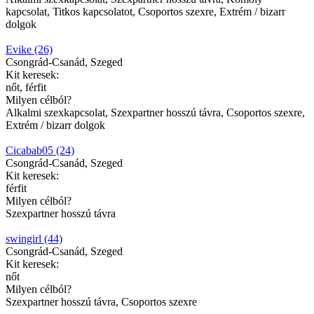
kapcsolat, Titkos kapcsolatot, Csoportos szexre, Extrém / bizarr
dolgok
Evike (26)
Csongrád-Csanád, Szeged
Kit keresek:
nőt, férfit
Milyen célból?
Alkalmi szexkapcsolat, Szexpartner hosszú távra, Csoportos szexre,
Extrém / bizarr dolgok
Cicabab05 (24)
Csongrád-Csanád, Szeged
Kit keresek:
férfit
Milyen célból?
Szexpartner hosszú távra
swingirl (44)
Csongrád-Csanád, Szeged
Kit keresek:
nőt
Milyen célból?
Szexpartner hosszú távra, Csoportos szexre