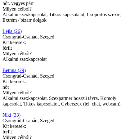
nőt, vegyes párt
Milyen célból?
Alkalmi szexkapcsolat, Titkos kapcsolatot, Csoportos szexre,
Extrém / bizarr dolgok
Lejla (26)
Csongrád-Csanád, Szeged
Kit keresek:
férfit
Milyen célból?
Alkalmi szexkapcsolat
Bettina (29)
Csongrád-Csanád, Szeged
Kit keresek:
nőt
Milyen célból?
Alkalmi szexkapcsolat, Szexpartner hosszú távra, Komoly
kapcsolat, Titkos kapcsolatot, Cyberszex (tel, chat, webcam)
Niki (33)
Csongrád-Csanád, Szeged
Kit keresek:
férfit
Milyen célból?