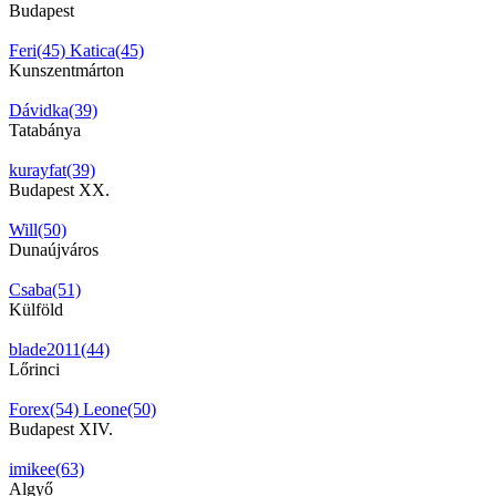
Budapest
Feri(45)
Katica(45)
Kunszentmárton
Dávidka(39)
Tatabánya
kurayfat(39)
Budapest XX.
Will(50)
Dunaújváros
Csaba(51)
Külföld
blade2011(44)
Lőrinci
Forex(54)
Leone(50)
Budapest XIV.
imikee(63)
Algyő