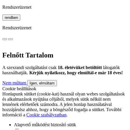
Rendszerüzenet
rendben
Rendszerüzenet
Felnőtt Tartalom
A szexrandi szolgáltatást csak
18. életévüket betöltött
látogatók
használhatják.
Kérjük nyilatkozz, hogy elmúltál-e már 18 éves!
Nem múltam
Igen, elmúltam
Cookie beállítások
Honlapunk sütiket (cookie-kat) használ olyan webes szolgáltatások
és alkalmazások nyújtása céljából, melyek sütik nélkül nem
lennének elérhetőek számodra. A jelen honlap használatával
hozzájárulsz ahhoz, hogy a böngésződ fogadja a sütiket. További
információ a
Cookie szabályzatban
.
Alapvető működést biztosító sütik