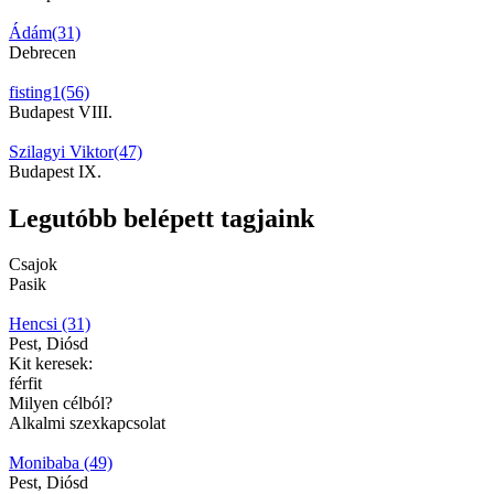
Ádám(31)
Debrecen
fisting1(56)
Budapest VIII.
Szilagyi Viktor(47)
Budapest IX.
Legutóbb belépett tagjaink
Csajok
Pasik
Hencsi (31)
Pest, Diósd
Kit keresek:
férfit
Milyen célból?
Alkalmi szexkapcsolat
Monibaba (49)
Pest, Diósd