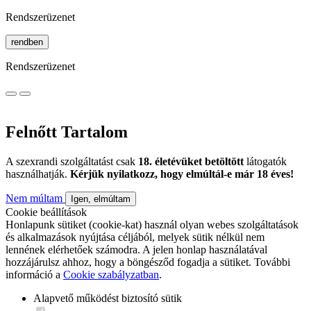
Rendszerüzenet
rendben
Rendszerüzenet
Felnőtt Tartalom
A szexrandi szolgáltatást csak
18. életévüket betöltött
látogatók
használhatják.
Kérjük nyilatkozz, hogy elmúltál-e már 18 éves!
Nem múltam
Igen, elmúltam
Cookie beállítások
Honlapunk sütiket (cookie-kat) használ olyan webes szolgáltatások
és alkalmazások nyújtása céljából, melyek sütik nélkül nem
lennének elérhetőek számodra. A jelen honlap használatával
hozzájárulsz ahhoz, hogy a böngésződ fogadja a sütiket. További
információ a
Cookie szabályzatban
.
Alapvető működést biztosító sütik