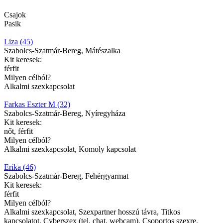
Csajok
Pasik
Liza (45)
Szabolcs-Szatmár-Bereg, Mátészalka
Kit keresek:
férfit
Milyen célból?
Alkalmi szexkapcsolat
Farkas Eszter M (32)
Szabolcs-Szatmár-Bereg, Nyíregyháza
Kit keresek:
nőt, férfit
Milyen célból?
Alkalmi szexkapcsolat, Komoly kapcsolat
Erika (46)
Szabolcs-Szatmár-Bereg, Fehérgyarmat
Kit keresek:
férfit
Milyen célból?
Alkalmi szexkapcsolat, Szexpartner hosszú távra, Titkos
kapcsolatot, Cyberszex (tel, chat, webcam), Csoportos szexre,