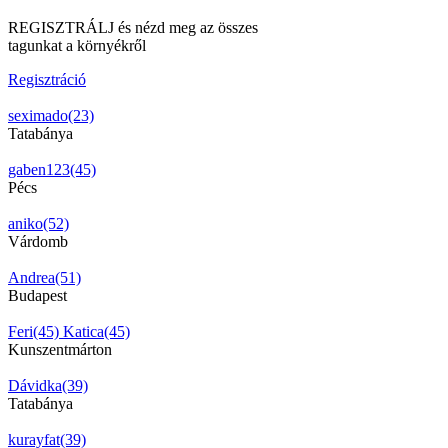
REGISZTRÁLJ és nézd meg az összes
tagunkat a környékről
Regisztráció
seximado(23)
Tatabánya
gaben123(45)
Pécs
aniko(52)
Várdomb
Andrea(51)
Budapest
Feri(45)
Katica(45)
Kunszentmárton
Dávidka(39)
Tatabánya
kurayfat(39)