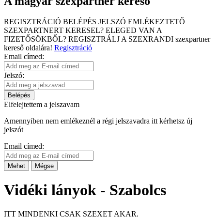
A magyar szexpartner kereső
REGISZTRÁCIÓ
BELÉPÉS
JELSZÓ EMLÉKEZTETŐ
SZEXPARTNERT KERESEL?
ELEGED VAN A
FIZETŐSÖKBŐL?
REGISZTRÁLJ A SZEXRANDI
szexpartner
kereső
oldalára!
Regisztráció
Email címed:
Jelszó:
Belépés
Elfelejtettem a jelszavam
Amennyiben nem emlékeznél a régi jelszavadra itt kérhetsz új
jelszót
Email címed:
Mehet
Mégse
Vidéki lányok - Szabolcs
ITT MINDENKI CSAK SZEXET AKAR.