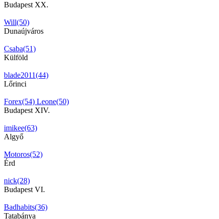
Budapest XX.
Will(50)
Dunaújváros
Csaba(51)
Külföld
blade2011(44)
Lőrinci
Forex(54)
Leone(50)
Budapest XIV.
imikee(63)
Algyő
Motoros(52)
Érd
nick(28)
Budapest VI.
Badhabits(36)
Tatabánya