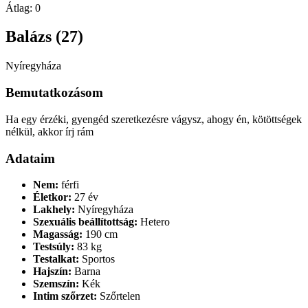
Átlag:
0
Balázs (27)
Nyíregyháza
Bemutatkozásom
Ha egy érzéki, gyengéd szeretkezésre vágysz, ahogy én, kötöttségek
nélkül, akkor írj rám
Adataim
Nem:
férfi
Életkor:
27 év
Lakhely:
Nyíregyháza
Szexuális beállítottság:
Hetero
Magasság:
190 cm
Testsúly:
83 kg
Testalkat:
Sportos
Hajszín:
Barna
Szemszín:
Kék
Intim szőrzet:
Szőrtelen