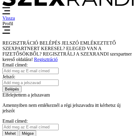
Vissza
Profil
REGISZTRÁCIÓ
BELÉPÉS
JELSZÓ EMLÉKEZTETŐ
SZEXPARTNERT KERESEL?
ELEGED VAN A
FIZETŐSÖKBŐL?
REGISZTRÁLJ A SZEXRANDI
szexpartner
kereső
oldalára!
Regisztráció
Email címed:
Jelszó:
Belépés
Elfelejtettem a jelszavam
Amennyiben nem emlékeznél a régi jelszavadra itt kérhetsz új
jelszót
Email címed:
Mehet
Mégse