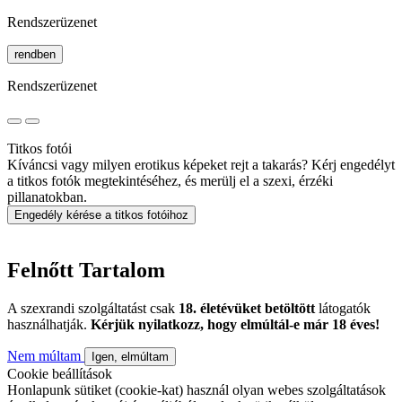
Rendszerüzenet
rendben
Rendszerüzenet
Titkos fotói
Kíváncsi vagy milyen erotikus képeket rejt a takarás? Kérj engedélyt
a titkos fotók megtekintéséhez, és merülj el a szexi, érzéki
pillanatokban.
Engedély kérése a titkos fotóihoz
Felnőtt Tartalom
A szexrandi szolgáltatást csak
18. életévüket betöltött
látogatók
használhatják.
Kérjük nyilatkozz, hogy elmúltál-e már 18 éves!
Nem múltam
Igen, elmúltam
Cookie beállítások
Honlapunk sütiket (cookie-kat) használ olyan webes szolgáltatások