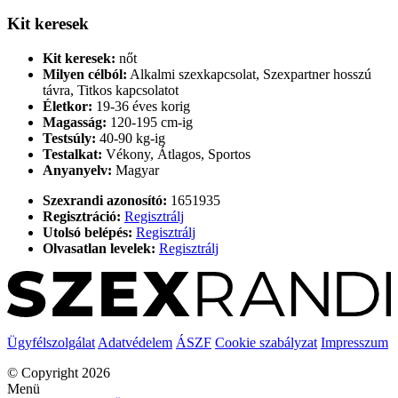
Kit keresek
Kit keresek:
nőt
Milyen célból:
Alkalmi szexkapcsolat, Szexpartner hosszú
távra, Titkos kapcsolatot
Életkor:
19-36 éves korig
Magasság:
120-195 cm-ig
Testsúly:
40-90 kg-ig
Testalkat:
Vékony, Átlagos, Sportos
Anyanyelv:
Magyar
Szexrandi azonosító:
1651935
Regisztráció:
Regisztrálj
Utolsó belépés:
Regisztrálj
Olvasatlan levelek:
Regisztrálj
Ügyfélszolgálat
Adatvédelem
ÁSZF
Cookie szabályzat
Impresszum
© Copyright 2026
Menü