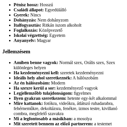
Pénisz hossz:
Hosszú
Családi állapot:
Egyedülálló
Gyerek:
Nincs
Dohányzás:
Nem dohányzom
Italfogyasztás:
Ritkán iszom alkoholt
Foglalkozás:
Középvezető
Iskolai végzettség:
Egyetem
Anyanyelv:
Magyar
Jellemzésem
Amiben benne vagyok:
Normál szex, Orális szex, Szex
különleges helyen
Ha kezdeményezni kell:
szeretek kezdeményezni
Ideális hely ahol szeretkeznék:
A hálószobám
Az én hálószobám:
Modern
Ha szexre kerül a sor:
kezdeményező vagyok
Legjellemzőbb tulajdonságom:
figyelmes
Ilyen gyakran szeretkezem:
hetente egy-két alkalommal
Mire kattanok:
fotókra, videókra, átlátszó ruhadarabra,
fehérneműkre, dekoltázsra, fenékre, izmos testre, kivillanó
combra, megfelelő szavakra
Mi a legfontosabb a másikban:
a mosolya
Mit szeretett bennem az előző partnerem:
a testemet