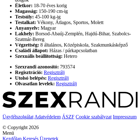
Életkor:
18-70 éves korig
Magasság:
150-190 cm-ig
Testsúly:
45-100 kg-ig
Testalkat:
Vékony, Átlagos, Sportos, Molett
Anyanyelv:
Magyar
Lakhely:
Borsod-Abaúj-Zemplén, Hajdú-Bihar, Szabolcs-
Szatmár-Bereg
Végzettség:
8 általános, Középiskola, Szakmunkásképző
Családi állapot:
Házas / párkapcsolatban
Szexuális beállítottság:
Hetero
Szexrandi azonosító:
793574
Regisztráció:
Regisztrálj
Utolsó belépés:
Regisztrálj
Olvasatlan levelek:
Regisztrálj
Ügyfélszolgálat
Adatvédelem
ÁSZF
Cookie szabályzat
Impresszum
© Copyright 2026
Menü
Kezdőlap
Keresés
Üzenetek