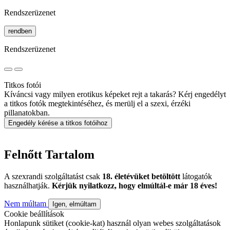
Rendszerüzenet
rendben
Rendszerüzenet
Titkos fotói
Kíváncsi vagy milyen erotikus képeket rejt a takarás? Kérj engedélyt
a titkos fotók megtekintéséhez, és merülj el a szexi, érzéki
pillanatokban.
Engedély kérése a titkos fotóihoz
Felnőtt Tartalom
A szexrandi szolgáltatást csak
18. életévüket betöltött
látogatók
használhatják.
Kérjük nyilatkozz, hogy elmúltál-e már 18 éves!
Nem múltam
Igen, elmúltam
Cookie beállítások
Honlapunk sütiket (cookie-kat) használ olyan webes szolgáltatások