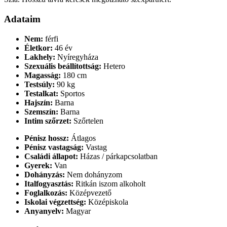
Adataim
Nem:
férfi
Életkor:
46 év
Lakhely:
Nyíregyháza
Szexuális beállítottság:
Hetero
Magasság:
180 cm
Testsúly:
90 kg
Testalkat:
Sportos
Hajszín:
Barna
Szemszín:
Barna
Intim szőrzet:
Szőrtelen
Pénisz hossz:
Átlagos
Pénisz vastagság:
Vastag
Családi állapot:
Házas / párkapcsolatban
Gyerek:
Van
Dohányzás:
Nem dohányzom
Italfogyasztás:
Ritkán iszom alkoholt
Foglalkozás:
Középvezető
Iskolai végzettség:
Középiskola
Anyanyelv:
Magyar