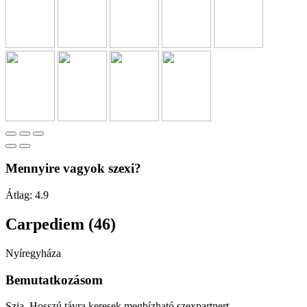
Mennyire vagyok szexi?
Átlag:
4.9
Carpediem (46)
Nyíregyháza
Bemutatkozásom
Szia. Hosszú távra keresek megbízható szexpartnert.