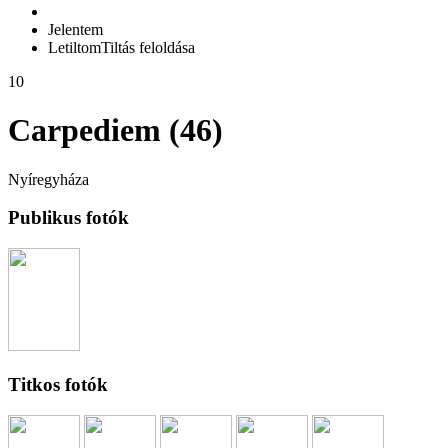
Jelentem
Letiltom
Tiltás feloldása
10
Carpediem (46)
Nyíregyháza
Publikus fotók
Titkos fotók