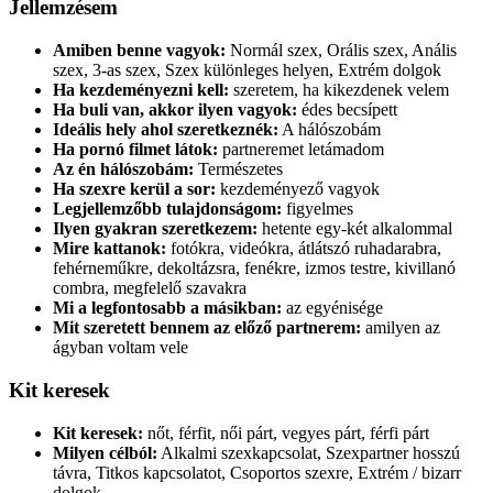
Jellemzésem
Amiben benne vagyok:
Normál szex, Orális szex, Anális
szex, 3-as szex, Szex különleges helyen, Extrém dolgok
Ha kezdeményezni kell:
szeretem, ha kikezdenek velem
Ha buli van, akkor ilyen vagyok:
édes becsípett
Ideális hely ahol szeretkeznék:
A hálószobám
Ha pornó filmet látok:
partneremet letámadom
Az én hálószobám:
Természetes
Ha szexre kerül a sor:
kezdeményező vagyok
Legjellemzőbb tulajdonságom:
figyelmes
Ilyen gyakran szeretkezem:
hetente egy-két alkalommal
Mire kattanok:
fotókra, videókra, átlátszó ruhadarabra,
fehérneműkre, dekoltázsra, fenékre, izmos testre, kivillanó
combra, megfelelő szavakra
Mi a legfontosabb a másikban:
az egyénisége
Mit szeretett bennem az előző partnerem:
amilyen az
ágyban voltam vele
Kit keresek
Kit keresek:
nőt, férfit, női párt, vegyes párt, férfi párt
Milyen célból:
Alkalmi szexkapcsolat, Szexpartner hosszú
távra, Titkos kapcsolatot, Csoportos szexre, Extrém / bizarr
dolgok