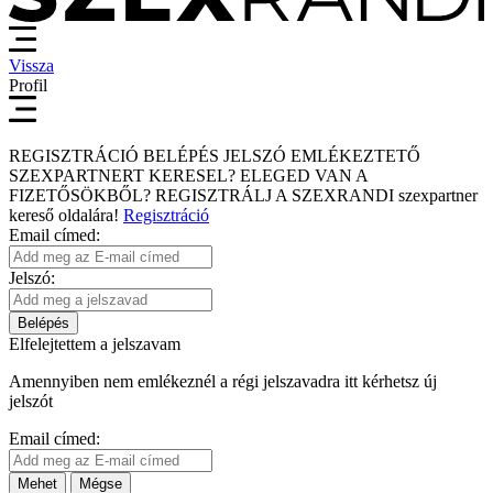
Vissza
Profil
REGISZTRÁCIÓ
BELÉPÉS
JELSZÓ EMLÉKEZTETŐ
SZEXPARTNERT KERESEL?
ELEGED VAN A
FIZETŐSÖKBŐL?
REGISZTRÁLJ A SZEXRANDI
szexpartner
kereső
oldalára!
Regisztráció
Email címed:
Jelszó:
Belépés
Elfelejtettem a jelszavam
Amennyiben nem emlékeznél a régi jelszavadra itt kérhetsz új
jelszót
Email címed:
Mehet
Mégse