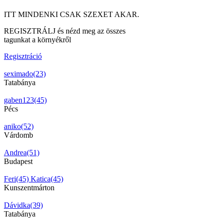
ITT MINDENKI CSAK SZEXET AKAR.
REGISZTRÁLJ és nézd meg az összes
tagunkat a környékről
Regisztráció
seximado(23)
Tatabánya
gaben123(45)
Pécs
aniko(52)
Várdomb
Andrea(51)
Budapest
Feri(45)
Katica(45)
Kunszentmárton
Dávidka(39)
Tatabánya