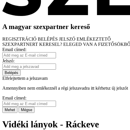
A magyar szexpartner kereső
REGISZTRÁCIÓ
BELÉPÉS
JELSZÓ EMLÉKEZTETŐ
SZEXPARTNERT KERESEL?
ELEGED VAN A FIZETŐSÖKBŐ
Email címed:
Jelszó:
Belépés
Elfelejtettem a jelszavam
Amennyiben nem emlékeznél a régi jelszavadra itt kérhetsz új jelszót
Email címed:
Mehet
Mégse
Vidéki lányok - Ráckeve