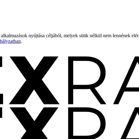
 alkalmazások nyújtása céljából, melyek sütik nélkül nem lennének elé
bályzatban
.