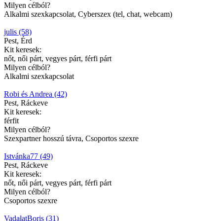
Milyen célból?
Alkalmi szexkapcsolat, Cyberszex (tel, chat, webcam)
julis (58)
Pest, Érd
Kit keresek:
nőt, női párt, vegyes párt, férfi párt
Milyen célból?
Alkalmi szexkapcsolat
Robi és Andrea (42)
Pest, Ráckeve
Kit keresek:
férfit
Milyen célból?
Szexpartner hosszú távra, Csoportos szexre
Istvánka77 (49)
Pest, Ráckeve
Kit keresek:
nőt, női párt, vegyes párt, férfi párt
Milyen célból?
Csoportos szexre
VadalatBoris (31)