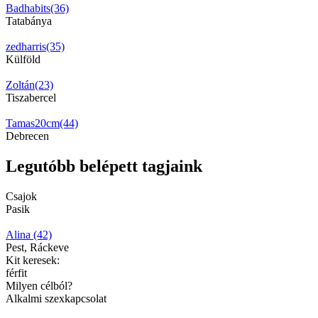
Badhabits(36)
Tatabánya
zedharris(35)
Külföld
Zoltán(23)
Tiszabercel
Tamas20cm(44)
Debrecen
Legutóbb belépett tagjaink
Csajok
Pasik
Alina (42)
Pest, Ráckeve
Kit keresek:
férfit
Milyen célból?
Alkalmi szexkapcsolat