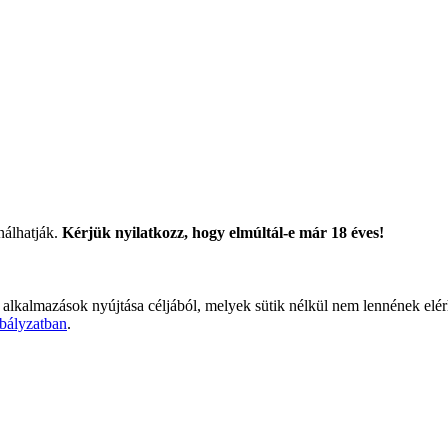
nálhatják.
Kérjük nyilatkozz, hogy elmúltál-e már 18 éves!
 alkalmazások nyújtása céljából, melyek sütik nélkül nem lennének elé
bályzatban
.