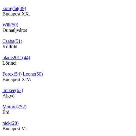
kurayfat(39)
Budapest XX.
Will(50)
Dunaújváros
Csaba(51)
Külföld
blade2011(44)
Lőrinci
Forex(54)
Leone(50)
Budapest XIV.
imikee(63)
Algyő
Motoros(52)
Érd
nick(28)
Budapest VI.