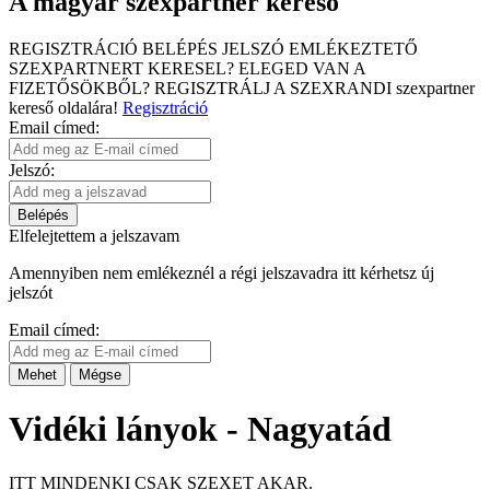
A magyar szexpartner kereső
REGISZTRÁCIÓ
BELÉPÉS
JELSZÓ EMLÉKEZTETŐ
SZEXPARTNERT KERESEL?
ELEGED VAN A
FIZETŐSÖKBŐL?
REGISZTRÁLJ A SZEXRANDI
szexpartner
kereső
oldalára!
Regisztráció
Email címed:
Jelszó:
Belépés
Elfelejtettem a jelszavam
Amennyiben nem emlékeznél a régi jelszavadra itt kérhetsz új
jelszót
Email címed:
Mehet
Mégse
Vidéki lányok - Nagyatád
ITT MINDENKI CSAK SZEXET AKAR.