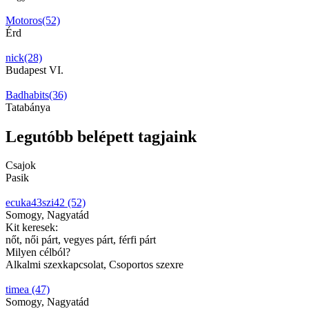
Motoros(52)
Érd
nick(28)
Budapest VI.
Badhabits(36)
Tatabánya
Legutóbb belépett tagjaink
Csajok
Pasik
ecuka43szi42 (52)
Somogy, Nagyatád
Kit keresek:
nőt, női párt, vegyes párt, férfi párt
Milyen célból?
Alkalmi szexkapcsolat, Csoportos szexre
timea (47)
Somogy, Nagyatád