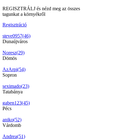
REGISZTRÁLJ és nézd meg az összes
tagunkat a környékről
Regisztráció
steve0957(46)
Dunaújváros
Noresz(29)
Dömös
AzArpi(54)
Sopron
seximado(23)
Tatabánya
gaben123(45)
Pécs
aniko(52)
Várdomb
Andrea(51)