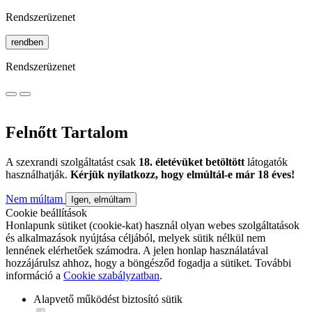
Rendszerüzenet
rendben
Rendszerüzenet
Felnőtt Tartalom
A szexrandi szolgáltatást csak
18. életévüket betöltött
látogatók
használhatják.
Kérjük nyilatkozz, hogy elmúltál-e már 18 éves!
Nem múltam
Igen, elmúltam
Cookie beállítások
Honlapunk sütiket (cookie-kat) használ olyan webes szolgáltatások
és alkalmazások nyújtása céljából, melyek sütik nélkül nem
lennének elérhetőek számodra. A jelen honlap használatával
hozzájárulsz ahhoz, hogy a böngésződ fogadja a sütiket. További
információ a
Cookie szabályzatban
.
Alapvető működést biztosító sütik