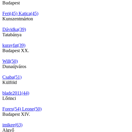
Budapest
Feri(45)
Katica(45)
Kunszentmárton
Dávidka(39)
Tatabánya
kurayfat(39)
Budapest XX.
Will(50)
Dunaújváros
Csaba(51)
Külföld
blade2011(44)
Lőrinci
Forex(54)
Leone(50)
Budapest XIV.
imikee(63)
Algyő