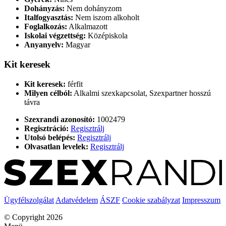
Dohányzás:
Nem dohányzom
Italfogyasztás:
Nem iszom alkoholt
Foglalkozás:
Alkalmazott
Iskolai végzettség:
Középiskola
Anyanyelv:
Magyar
Kit keresek
Kit keresek:
férfit
Milyen célból:
Alkalmi szexkapcsolat, Szexpartner hosszú
távra
Szexrandi azonosító:
1002479
Regisztráció:
Regisztrálj
Utolsó belépés:
Regisztrálj
Olvasatlan levelek:
Regisztrálj
Ügyfélszolgálat
Adatvédelem
ÁSZF
Cookie szabályzat
Impresszum
© Copyright 2026