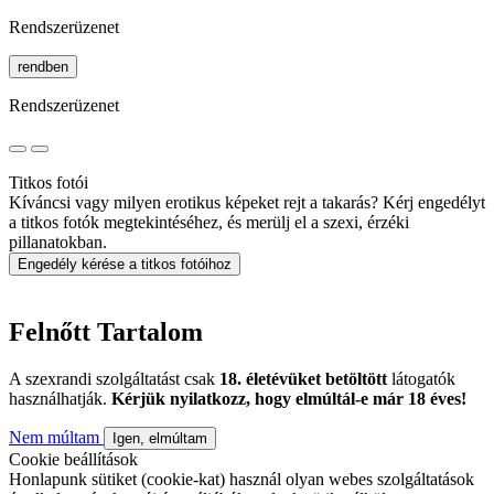
Rendszerüzenet
rendben
Rendszerüzenet
Titkos fotói
Kíváncsi vagy milyen erotikus képeket rejt a takarás? Kérj engedélyt
a titkos fotók megtekintéséhez, és merülj el a szexi, érzéki
pillanatokban.
Engedély kérése a titkos fotóihoz
Felnőtt Tartalom
A szexrandi szolgáltatást csak
18. életévüket betöltött
látogatók
használhatják.
Kérjük nyilatkozz, hogy elmúltál-e már 18 éves!
Nem múltam
Igen, elmúltam
Cookie beállítások
Honlapunk sütiket (cookie-kat) használ olyan webes szolgáltatások