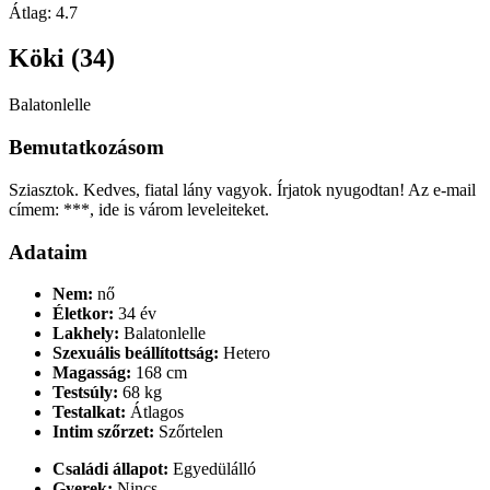
Átlag:
4.7
Köki (34)
Balatonlelle
Bemutatkozásom
Sziasztok. Kedves, fiatal lány vagyok. Írjatok nyugodtan! Az e-mail
címem: ***, ide is várom leveleiteket.
Adataim
Nem:
nő
Életkor:
34 év
Lakhely:
Balatonlelle
Szexuális beállítottság:
Hetero
Magasság:
168 cm
Testsúly:
68 kg
Testalkat:
Átlagos
Intim szőrzet:
Szőrtelen
Családi állapot:
Egyedülálló
Gyerek:
Nincs