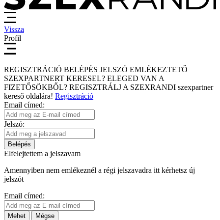
Vissza
Profil
REGISZTRÁCIÓ
BELÉPÉS
JELSZÓ EMLÉKEZTETŐ
SZEXPARTNERT KERESEL?
ELEGED VAN A
FIZETŐSÖKBŐL?
REGISZTRÁLJ A SZEXRANDI
szexpartner
kereső
oldalára!
Regisztráció
Email címed:
Jelszó:
Belépés
Elfelejtettem a jelszavam
Amennyiben nem emlékeznél a régi jelszavadra itt kérhetsz új
jelszót
Email címed:
Mehet
Mégse