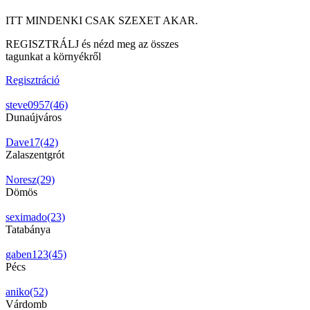
ITT MINDENKI CSAK SZEXET AKAR.
REGISZTRÁLJ és nézd meg az összes
tagunkat a környékről
Regisztráció
steve0957(46)
Dunaújváros
Dave17(42)
Zalaszentgrót
Noresz(29)
Dömös
seximado(23)
Tatabánya
gaben123(45)
Pécs
aniko(52)
Várdomb