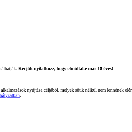
nálhatják.
Kérjük nyilatkozz, hogy elmúltál-e már 18 éves!
 alkalmazások nyújtása céljából, melyek sütik nélkül nem lennének elé
bályzatban
.