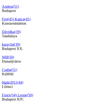
Andrea(51)
Budapest
Feri(45)
Katica(45)
Kunszentmárton
Dávidka(39)
Tatabánya
kurayfat(39)
Budapest XX.
Will(50)
Dunaújváros
Csaba(51)
Külföld
blade2011(44)
Lőrinci
Forex(54)
Leone(50)
Budapest XIV.