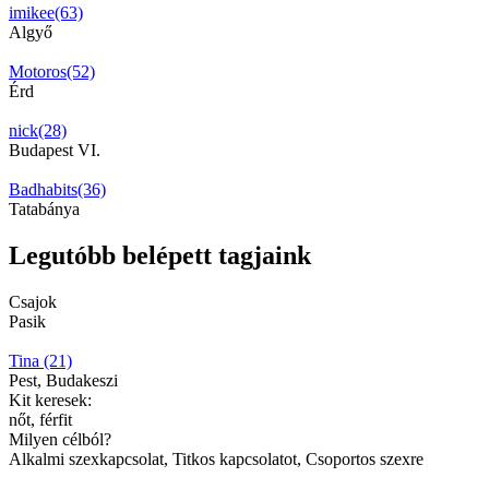
imikee(63)
Algyő
Motoros(52)
Érd
nick(28)
Budapest VI.
Badhabits(36)
Tatabánya
Legutóbb belépett tagjaink
Csajok
Pasik
Tina (21)
Pest, Budakeszi
Kit keresek:
nőt, férfit
Milyen célból?
Alkalmi szexkapcsolat, Titkos kapcsolatot, Csoportos szexre