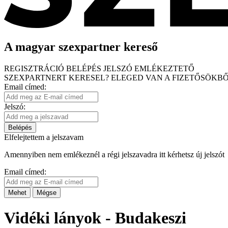
A magyar szexpartner kereső
REGISZTRÁCIÓ
BELÉPÉS
JELSZÓ EMLÉKEZTETŐ
SZEXPARTNERT KERESEL?
ELEGED VAN A FIZETŐSÖKBŐ
Email címed:
Jelszó:
Belépés
Elfelejtettem a jelszavam
Amennyiben nem emlékeznél a régi jelszavadra itt kérhetsz új jelszót
Email címed:
Mehet
Mégse
Vidéki lányok - Budakeszi