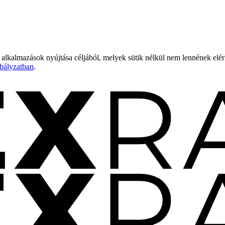
 alkalmazások nyújtása céljából, melyek sütik nélkül nem lennének elé
bályzatban
.