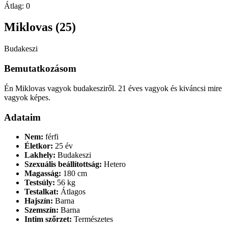
Átlag:
0
Miklovas (25)
Budakeszi
Bemutatkozásom
Én Miklovas vagyok budakesziről. 21 éves vagyok és kiváncsi mire
vagyok képes.
Adataim
Nem:
férfi
Életkor:
25 év
Lakhely:
Budakeszi
Szexuális beállítottság:
Hetero
Magasság:
180 cm
Testsúly:
56 kg
Testalkat:
Átlagos
Hajszín:
Barna
Szemszín:
Barna
Intim szőrzet:
Természetes