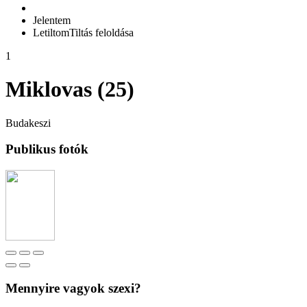
Jelentem
Letiltom
Tiltás feloldása
1
Miklovas (25)
Budakeszi
Publikus fotók
Mennyire vagyok szexi?