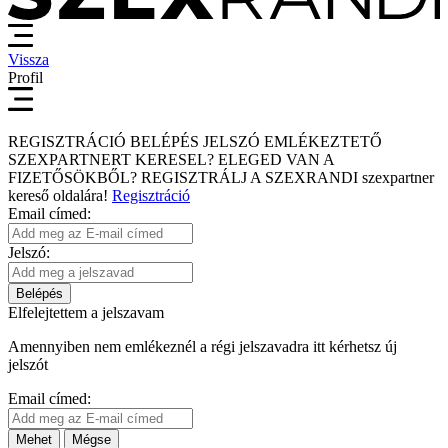
Vissza
Profil
REGISZTRÁCIÓ
BELÉPÉS
JELSZÓ EMLÉKEZTETŐ
SZEXPARTNERT KERESEL?
ELEGED VAN A
FIZETŐSÖKBŐL?
REGISZTRÁLJ A SZEXRANDI
szexpartner
kereső
oldalára!
Regisztráció
Email címed:
Jelszó:
Belépés
Elfelejtettem a jelszavam
Amennyiben nem emlékeznél a régi jelszavadra itt kérhetsz új
jelszót
Email címed:
Mehet
Mégse