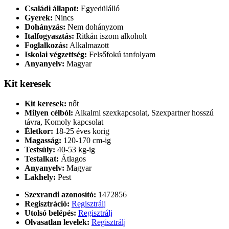
Családi állapot:
Egyedülálló
Gyerek:
Nincs
Dohányzás:
Nem dohányzom
Italfogyasztás:
Ritkán iszom alkoholt
Foglalkozás:
Alkalmazott
Iskolai végzettség:
Felsőfokú tanfolyam
Anyanyelv:
Magyar
Kit keresek
Kit keresek:
nőt
Milyen célból:
Alkalmi szexkapcsolat, Szexpartner hosszú
távra, Komoly kapcsolat
Életkor:
18-25 éves korig
Magasság:
120-170 cm-ig
Testsúly:
40-53 kg-ig
Testalkat:
Átlagos
Anyanyelv:
Magyar
Lakhely:
Pest
Szexrandi azonosító:
1472856
Regisztráció:
Regisztrálj
Utolsó belépés:
Regisztrálj
Olvasatlan levelek:
Regisztrálj