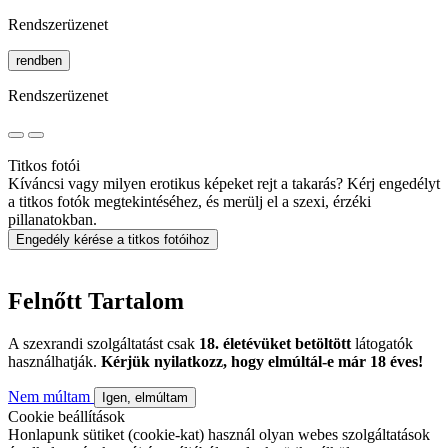
Rendszerüzenet
rendben
Rendszerüzenet
Titkos fotói
Kíváncsi vagy milyen erotikus képeket rejt a takarás? Kérj engedélyt
a titkos fotók megtekintéséhez, és merülj el a szexi, érzéki
pillanatokban.
Engedély kérése a titkos fotóihoz
Felnőtt Tartalom
A szexrandi szolgáltatást csak
18. életévüket betöltött
látogatók
használhatják.
Kérjük nyilatkozz, hogy elmúltál-e már 18 éves!
Nem múltam
Igen, elmúltam
Cookie beállítások
Honlapunk sütiket (cookie-kat) használ olyan webes szolgáltatások