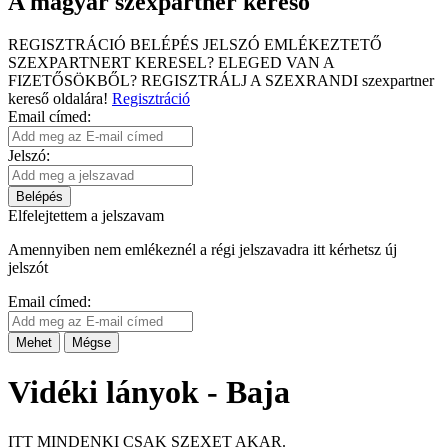
A magyar szexpartner kereső
REGISZTRÁCIÓ
BELÉPÉS
JELSZÓ EMLÉKEZTETŐ
SZEXPARTNERT KERESEL?
ELEGED VAN A
FIZETŐSÖKBŐL?
REGISZTRÁLJ A SZEXRANDI
szexpartner
kereső
oldalára!
Regisztráció
Email címed:
Jelszó:
Belépés
Elfelejtettem a jelszavam
Amennyiben nem emlékeznél a régi jelszavadra itt kérhetsz új
jelszót
Email címed:
Mehet
Mégse
Vidéki lányok - Baja
ITT MINDENKI CSAK SZEXET AKAR.