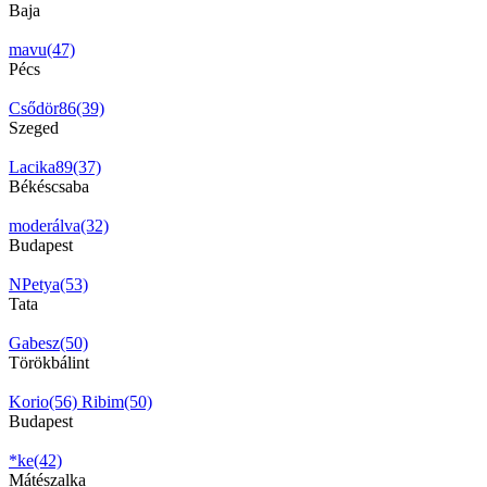
Baja
mavu(47)
Pécs
Csődör86(39)
Szeged
Lacika89(37)
Békéscsaba
moderálva(32)
Budapest
NPetya(53)
Tata
Gabesz(50)
Törökbálint
Korio(56)
Ribim(50)
Budapest
*ke(42)
Mátészalka