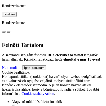
Rendszerüzenet
rendben
Rendszerüzenet
Felnőtt Tartalom
A szexrandi szolgáltatást csak
18. életévüket betöltött
látogatók
használhatják.
Kérjük nyilatkozz, hogy elmúltál-e már 18 éves!
Nem múltam
Igen, elmúltam
Cookie beállítások
Honlapunk sütiket (cookie-kat) használ olyan webes szolgáltatások
és alkalmazások nyújtása céljából, melyek sütik nélkül nem
lennének elérhetőek számodra. A jelen honlap használatával
hozzájárulsz ahhoz, hogy a böngésződ fogadja a sütiket. További
információ a
Cookie szabályzatban
.
Alapvető működést biztosító sütik