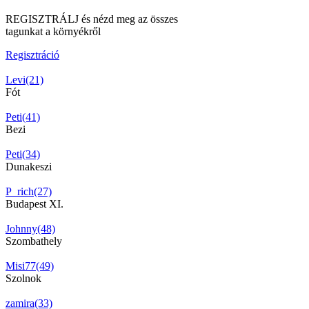
REGISZTRÁLJ és nézd meg az összes
tagunkat a környékről
Regisztráció
Levi(21)
Fót
Peti(41)
Bezi
Peti(34)
Dunakeszi
P_rich(27)
Budapest XI.
Johnny(48)
Szombathely
Misi77(49)
Szolnok
zamira(33)