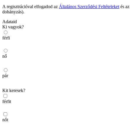
A regisztrációval elfogadod az
Általános Szerződési Feltételeket
és a
dohányzás).
Adataid
Ki vagyok?
férfi
nő
pár
Kit keresek?
férfit
nőt