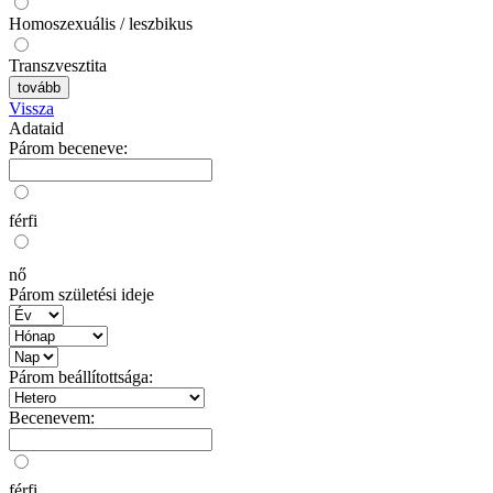
Homoszexuális / leszbikus
Transzvesztita
tovább
Vissza
Adataid
Párom beceneve:
férfi
nő
Párom születési ideje
Párom beállítottsága:
Becenevem:
férfi