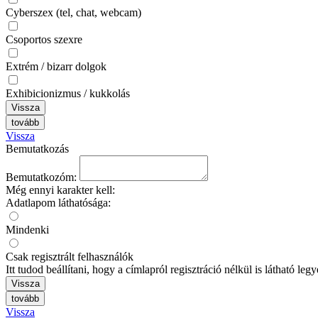
Cyberszex (tel, chat, webcam)
Csoportos szexre
Extrém / bizarr dolgok
Exhibicionizmus / kukkolás
Vissza
tovább
Vissza
Bemutatkozás
Bemutatkozóm:
Még ennyi karakter kell:
Adatlapom láthatósága:
Mindenki
Csak regisztrált felhasználók
Itt tudod beállítani, hogy a címlapról regisztráció nélkül is látható le
Vissza
tovább
Vissza