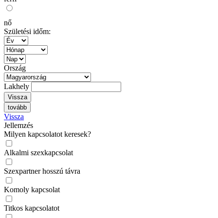
nő
Születési időm:
Ország
Lakhely
Vissza
tovább
Vissza
Jellemzés
Milyen kapcsolatot keresek?
Alkalmi szexkapcsolat
Szexpartner hosszú távra
Komoly kapcsolat
Titkos kapcsolatot