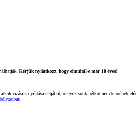
nálhatják.
Kérjük nyilatkozz, hogy elmúltál-e már 18 éves!
 alkalmazások nyújtása céljából, melyek sütik nélkül nem lennének elé
bályzatban
.