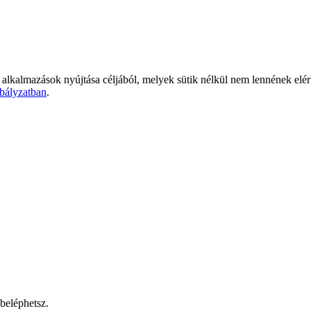
 alkalmazások nyújtása céljából, melyek sütik nélkül nem lennének elé
bályzatban
.
beléphetsz.