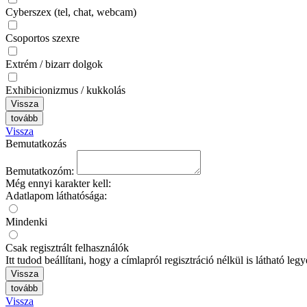
Cyberszex (tel, chat, webcam)
Csoportos szexre
Extrém / bizarr dolgok
Exhibicionizmus / kukkolás
Vissza
tovább
Vissza
Bemutatkozás
Bemutatkozóm:
Még ennyi karakter kell:
Adatlapom láthatósága:
Mindenki
Csak regisztrált felhasználók
Itt tudod beállítani, hogy a címlapról regisztráció nélkül is látható le
Vissza
tovább
Vissza