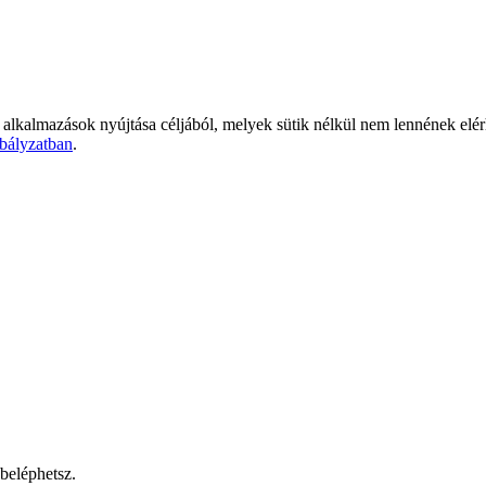
 alkalmazások nyújtása céljából, melyek sütik nélkül nem lennének elé
bályzatban
.
beléphetsz.