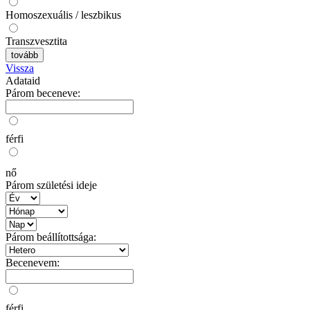
Homoszexuális / leszbikus
Transzvesztita
tovább
Vissza
Adataid
Párom beceneve:
férfi
nő
Párom születési ideje
Párom beállítottsága:
Becenevem:
férfi