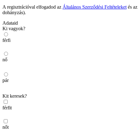
A regisztrációval elfogadod az
Általános Szerződési Feltételeket
és a
dohányzás).
Adataid
Ki vagyok?
férfi
nő
pár
Kit keresek?
férfit
nőt