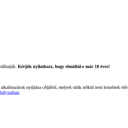
nálhatják.
Kérjük nyilatkozz, hogy elmúltál-e már 18 éves!
 alkalmazások nyújtása céljából, melyek sütik nélkül nem lennének elé
bályzatban
.