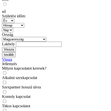
nő
Születési időm:
Ország
Lakhely
Vissza
tovább
Vissza
Jellemzés
Milyen kapcsolatot keresek?
Alkalmi szexkapcsolat
Szexpartner hosszú távra
Komoly kapcsolat
Titkos kapcsolatot