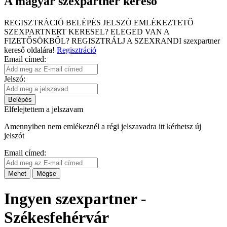
A magyar szexpartner kereső
REGISZTRÁCIÓ
BELÉPÉS
JELSZÓ EMLÉKEZTETŐ
SZEXPARTNERT KERESEL?
ELEGED VAN A
FIZETŐSÖKBŐL?
REGISZTRÁLJ A SZEXRANDI
szexpartner
kereső
oldalára!
Regisztráció
Email címed:
Jelszó:
Belépés
Elfelejtettem a jelszavam
Amennyiben nem emlékeznél a régi jelszavadra itt kérhetsz új
jelszót
Email címed:
Mehet
Mégse
Ingyen szexpartner -
Székesfehérvár