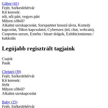
Gábor (41)
Fejér, Székesfehérvár
Kit keresek:
nőt, női párt, vegyes párt
Milyen célból?
Alkalmi szexkapcsolat, Szexpartner hosszú távra, Komoly
kapcsolat, Titkos kapcsolatot, Cyberszex (tel, chat, webcam),
Csoportos szexre, Extrém / bizarr dolgok, Exhibicionizmus /
kukkolás
Legújabb regisztrált tagjaink
Csajok
Pasik
Christel (39)
Fejér, Székesfehérvár
Kit keresek:
férfit
Milyen célból?
Alkalmi szexkapcsolat
Baby (25)
Fejér, Székesfehérvár