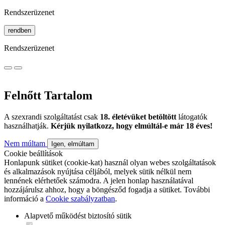
Rendszerüzenet
rendben
Rendszerüzenet
Felnőtt Tartalom
A szexrandi szolgáltatást csak
18. életévüket betöltött
látogatók
használhatják.
Kérjük nyilatkozz, hogy elmúltál-e már 18 éves!
Nem múltam
Igen, elmúltam
Cookie beállítások
Honlapunk sütiket (cookie-kat) használ olyan webes szolgáltatások
és alkalmazások nyújtása céljából, melyek sütik nélkül nem
lennének elérhetőek számodra. A jelen honlap használatával
hozzájárulsz ahhoz, hogy a böngésződ fogadja a sütiket. További
információ a
Cookie szabályzatban
.
Alapvető működést biztosító sütik