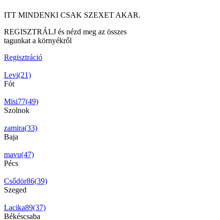
ITT MINDENKI CSAK SZEXET AKAR.
REGISZTRÁLJ és nézd meg az összes
tagunkat a környékről
Regisztráció
Levi(21)
Fót
Misi77(49)
Szolnok
zamira(33)
Baja
mavu(47)
Pécs
Csődör86(39)
Szeged
Lacika89(37)
Békéscsaba