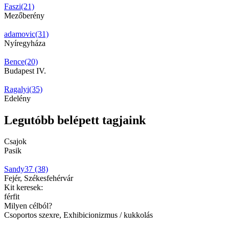
Faszi(21)
Mezőberény
adamovic(31)
Nyíregyháza
Bence(20)
Budapest IV.
Ragalyi(35)
Edelény
Legutóbb belépett tagjaink
Csajok
Pasik
Sandy37 (38)
Fejér, Székesfehérvár
Kit keresek:
férfit
Milyen célból?
Csoportos szexre, Exhibicionizmus / kukkolás