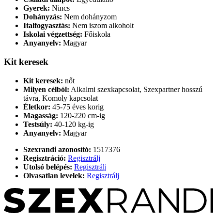
Gyerek:
Nincs
Dohányzás:
Nem dohányzom
Italfogyasztás:
Nem iszom alkoholt
Iskolai végzettség:
Főiskola
Anyanyelv:
Magyar
Kit keresek
Kit keresek:
nőt
Milyen célból:
Alkalmi szexkapcsolat, Szexpartner hosszú
távra, Komoly kapcsolat
Életkor:
45-75 éves korig
Magasság:
120-220 cm-ig
Testsúly:
40-120 kg-ig
Anyanyelv:
Magyar
Szexrandi azonosító:
1517376
Regisztráció:
Regisztrálj
Utolsó belépés:
Regisztrálj
Olvasatlan levelek:
Regisztrálj