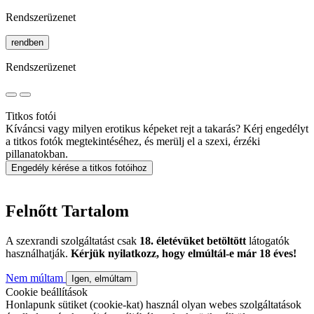
Rendszerüzenet
rendben
Rendszerüzenet
Titkos fotói
Kíváncsi vagy milyen erotikus képeket rejt a takarás? Kérj engedélyt
a titkos fotók megtekintéséhez, és merülj el a szexi, érzéki
pillanatokban.
Engedély kérése a titkos fotóihoz
Felnőtt Tartalom
A szexrandi szolgáltatást csak
18. életévüket betöltött
látogatók
használhatják.
Kérjük nyilatkozz, hogy elmúltál-e már 18 éves!
Nem múltam
Igen, elmúltam
Cookie beállítások
Honlapunk sütiket (cookie-kat) használ olyan webes szolgáltatások