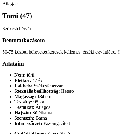
Átlag:
5
Tomi (47)
Székesfehérvár
Bemutatkozásom
50-75 közötti hölgyeket keresek kellemes, érzéki együttlétre..!!
Adataim
Nem:
férfi
Életkor:
47 év
Lakhely:
Székesfehérvár
Szexuális beállítottság:
Hetero
Magasság:
184 cm
Testsúly:
98 kg
Testalkat:
Átlagos
Hajszín:
Sötétbarna
Szemszín:
Barna
Intim szőrzet:
Fazonigazított
Családi állapot:
Egyedülálló