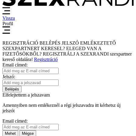
Vissza
Profil
REGISZTRÁCIÓ
BELÉPÉS
JELSZÓ EMLÉKEZTETŐ
SZEXPARTNERT KERESEL?
ELEGED VAN A
FIZETŐSÖKBŐL?
REGISZTRÁLJ A SZEXRANDI
szexpartner
kereső
oldalára!
Regisztráció
Email címed:
Jelszó:
Belépés
Elfelejtettem a jelszavam
Amennyiben nem emlékeznél a régi jelszavadra itt kérhetsz új
jelszót
Email címed:
Mehet
Mégse