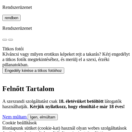
Rendszerüzenet
rendben
Rendszerüzenet
Titkos fotói
Kíváncsi vagy milyen erotikus képeket rejt a takarás? Kérj engedélyt
a titkos fotók megtekintéséhez, és merülj el a szexi, érzéki
pillanatokban.
Engedély kérése a titkos fotóihoz
Felnőtt Tartalom
A szexrandi szolgáltatást csak
18. életévüket betöltött
látogatók
használhatják.
Kérjük nyilatkozz, hogy elmúltál-e már 18 éves!
Nem múltam
Igen, elmúltam
Cookie beállítások
Honlapunk sütiket (cookie-kat) használ olyan webes szolgáltatások