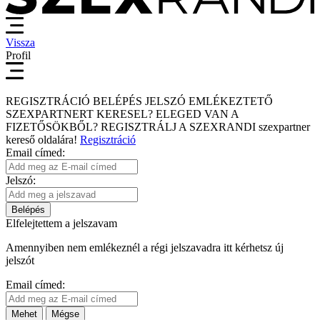
Vissza
Profil
REGISZTRÁCIÓ
BELÉPÉS
JELSZÓ EMLÉKEZTETŐ
SZEXPARTNERT KERESEL?
ELEGED VAN A
FIZETŐSÖKBŐL?
REGISZTRÁLJ A SZEXRANDI
szexpartner
kereső
oldalára!
Regisztráció
Email címed:
Jelszó:
Belépés
Elfelejtettem a jelszavam
Amennyiben nem emlékeznél a régi jelszavadra itt kérhetsz új
jelszót
Email címed:
Mehet
Mégse