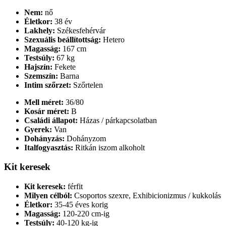
Nem:
nő
Életkor:
38 év
Lakhely:
Székesfehérvár
Szexuális beállítottság:
Hetero
Magasság:
167 cm
Testsúly:
67 kg
Hajszín:
Fekete
Szemszín:
Barna
Intim szőrzet:
Szőrtelen
Mell méret:
36/80
Kosár méret:
B
Családi állapot:
Házas / párkapcsolatban
Gyerek:
Van
Dohányzás:
Dohányzom
Italfogyasztás:
Ritkán iszom alkoholt
Kit keresek
Kit keresek:
férfit
Milyen célból:
Csoportos szexre, Exhibicionizmus / kukkolás
Életkor:
35-45 éves korig
Magasság:
120-220 cm-ig
Testsúly:
40-120 kg-ig