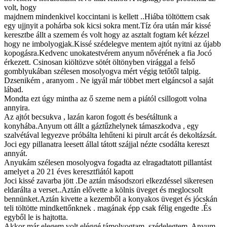
volt, hogy
majdnem mindenkivel koccintani is kellett ..Hiába töltöttem csak
egy ujjnyit a pohárba sok kicsi sokra ment.Tíz óra után már kissé
keresztbe állt a szemem és volt hogy az asztalt fogtam két kézzel
hogy ne imbolyogjak.Kissé szédelegve mentem ajtót nyitni az újabb
kopogásra.Kedvenc unokatestvérem anyum nővérének a fia Jocó
érkezett. Csinosan kiöltözve sötét öltönyben virággal a felső
gomblyukában szélesen mosolyogva mért végig tetőtől talpig.
Dzsenikém , aranyom . Ne igyál már többet mert elgáncsol a saját
lábad.
Mondta ezt úgy mintha az ő szeme nem a piától csillogott volna
annyira.
Az ajtót becsukva , lazán karon fogott és besétáltunk a
konyhába.Anyum ott állt a gáztűzhelynek támaszkodva , egy
szalvétával legyezve próbálta lehűteni ki pirult arcát és dekoltázsát.
Joci egy pillanatra leesett állal tátott szájjal nézte csodálta kereszt
annyát.
Anyukám szélesen mosolyogva fogadta az elragadtatott pillantást
amelyet a 20 21 éves keresztfiától kapott
Joci kissé zavarba jött .De aztán másodszori elkezdéssel sikeresen
eldarálta a verset..Aztán elővette a kölnis üveget és meglocsolt
bennünket.Aztán kivette a kezemből a konyakos üveget és jócskán
teli töltötte mindkettőnknek . magának épp csak félig engedte .És
egyből le is hajtotta.
Akkor már elegem volt.eléggé támolyogtam, szédelegtem. Anyum