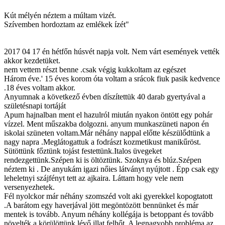
Kút mélyén néztem a múltam vizét.
Szívemben hordoztam az emlékek ízét"
2017 04 17 én hétfőn húsvét napja volt. Nem várt események vették
akkor kezdetüket.
nem vettem részt benne .csak végig kukkoltam az egészet
Három éve.' 15 éves korom óta voltam a srácok fiuk pasik kedvence
.18 éves voltam akkor.
Anyumnak a következő évben díszítettük 40 darab gyertyával a
születésnapi tortáját
Apum hajnalban ment el hazulról miután nyakon öntött egy pohár
vízzel. Ment műszakba dolgozni. anyum munkaszüneti napon én
iskolai szüneten voltam.Már néhány nappal előtte készülődtünk a
nagy napra .Meglátogattuk a fodrászt kozmetikust manikűröst.
Sütöttünk főztünk tojást festettünk.Italos üvegeket
rendezgettünk.Szépen ki is öltöztünk. Szoknya és blúz.Szépen
néztem ki . De anyukám igazi nőies látványt nyújtott . Épp csak egy
leheletnyi szájfényt tett az ajkaira. Láttam hogy vele nem
versenyezhetek.
Fél nyolckor már néhány szomszéd volt aki gyerekkel kopogtatott
.A barátom egy haverjával jött megöntözött bennünket és már
mentek is tovább. Anyum néhány kollégája is betoppant és tovább
növelték a körülöttünk lévő illat felhőt. A legnagyobb probléma az