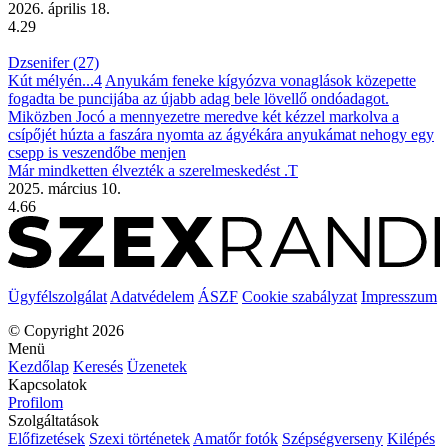
2026. április 18.
4.29
Dzsenifer (27)
Kút mélyén...4
Anyukám feneke kígyózva vonaglások közepette
fogadta be puncijába az újabb adag bele lövellő ondóadagot.
Miközben Jocó a mennyezetre meredve két kézzel markolva a
csípőjét húzta a faszára nyomta az ágyékára anyukámat nehogy egy
csepp is veszendőbe menjen
Már mindketten élvezték a szerelmeskedést .T
2025. március 10.
4.66
Ügyfélszolgálat
Adatvédelem
ÁSZF
Cookie szabályzat
Impresszum
© Copyright 2026
Menü
Kezdőlap
Keresés
Üzenetek
Kapcsolatok
Profilom
Szolgáltatások
Előfizetések
Szexi történetek
Amatőr fotók
Szépségverseny
Kilépés