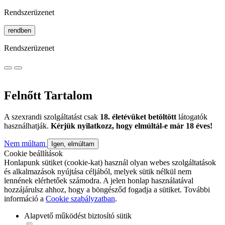
Rendszerüzenet
rendben
Rendszerüzenet
Felnőtt Tartalom
A szexrandi szolgáltatást csak
18. életévüket betöltött
látogatók
használhatják.
Kérjük nyilatkozz, hogy elmúltál-e már 18 éves!
Nem múltam
Igen, elmúltam
Cookie beállítások
Honlapunk sütiket (cookie-kat) használ olyan webes szolgáltatások
és alkalmazások nyújtása céljából, melyek sütik nélkül nem
lennének elérhetőek számodra. A jelen honlap használatával
hozzájárulsz ahhoz, hogy a böngésződ fogadja a sütiket. További
információ a
Cookie szabályzatban
.
Alapvető működést biztosító sütik