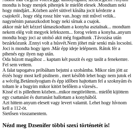
mondta is hogy menjek pihenjek le mielőtt elesek .Mondtam neki
hogy mindjárt...Közben azért sütivel kínálta jocit kérdezte a
csajokról , hogy elég rossz híre van..hogy mit művel velük..
nagynénim panaszkodott hogy neki sírnak a csajok.
akkor már két kézzel támaszkodtam a konyha asztalnak... mondtam
nekem elég volt megyek lefekszem... forog velem a konyha..anyum
mondta hogy joci az utolsó akit még fogadtunk .Távozása után
bezárkózunk .Ennyi volt a húsvét.Nem jöhet már senki más locsolni.
Joci is mondta hogy igen .Már épp ideje lelépnem. Rátok fér a
pihenés egy ilyen nap után.
Oda húzott magához .. kaptam két puszit és egy taslit a fenekemre.
Fel sem vettem.
A falat tapogatva próbáltam bejutni a szobámba. Mikor rám jött az
érzés hogy most kell pisilnem , mert később lehet hogy nem jutok el
a wécéig.Betámolyogtam és épp időben hajtottam fel a szoknyám és
toltam le a bugyim mikor kitört belőlem a vízesés..
Kissé el is pilledtem közben...mikor megtöröltem.. mielőtt kijöttem
egy csattanást és durranást hallottam a konyhából.
Azt hittem anyum elesett vagy levert valamit. Lehet hogy hívnom
kell a 112-öt.
Sietősen visszamentem.
Nézd meg Dzsenifer többi szexi történetét is!