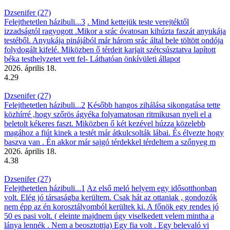
Dzsenifer (27)
Felejthetetlen házibuli...3
. Mind kettejük teste verejtéktől
izzadságtól ragyogott .Mikor a srác óvatosan kihúzta faszát anyukája
testéből. Anyukája pinájából már három srác által bele töltött ondója
folydogált kifelé. Miközben ő térdeit karjait szétcsúsztatva lapított
béka testhelyzetet vett fel- Láthatóan önkívületi állapot
2026. április 18.
4.29
Dzsenifer (27)
Felejthetetlen házibuli...2
Később hangos zihálása sikongatása tette
közhírré ,hogy szőrös ágyéka folyamatosan ritmikusan nyeli el a
beletolt kékeres faszt. Miközben ő két kezével húzza közelebb
magához a fiút kinek a testét már átkulcsolták lábai. És élvezte hogy
baszva van . Én akkor már sajgó térdekkel térdeltem a szőnyeg m
2026. április 18.
4.38
Dzsenifer (27)
Felejthetetlen házibuli...1
Az első meló helyem egy idősotthonban
volt. Elég jó társaságba kerültem. Csak hát az ottaniak , gondozók
nem épp az én korosztályomból kerültek ki. A főnök egy rendes jó
50 es pasi volt. ( eleinte majdnem úgy viselkedett velem mintha a
lánya lennék . Nem a beosztottja) Egy fia volt . Egy belevaló vi