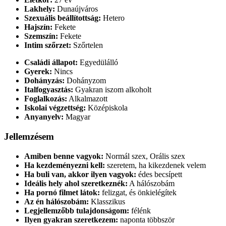
Lakhely:
Dunaújváros
Szexuális beállítottság:
Hetero
Hajszín:
Fekete
Szemszín:
Fekete
Intim szőrzet:
Szőrtelen
Családi állapot:
Egyedülálló
Gyerek:
Nincs
Dohányzás:
Dohányzom
Italfogyasztás:
Gyakran iszom alkoholt
Foglalkozás:
Alkalmazott
Iskolai végzettség:
Középiskola
Anyanyelv:
Magyar
Jellemzésem
Amiben benne vagyok:
Normál szex, Orális szex
Ha kezdeményezni kell:
szeretem, ha kikezdenek velem
Ha buli van, akkor ilyen vagyok:
édes becsípett
Ideális hely ahol szeretkeznék:
A hálószobám
Ha pornó filmet látok:
felizgat, és önkielégítek
Az én hálószobám:
Klasszikus
Legjellemzőbb tulajdonságom:
félénk
Ilyen gyakran szeretkezem:
naponta többször