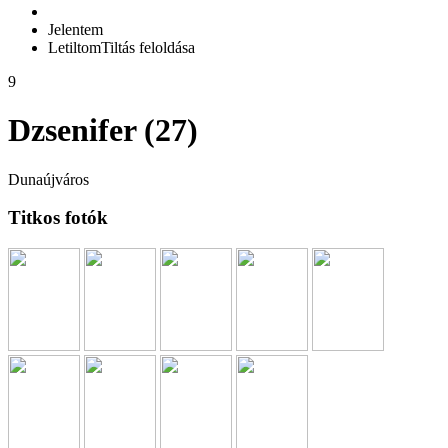
Jelentem
Letiltom
Tiltás feloldása
9
Dzsenifer (27)
Dunaújváros
Titkos fotók