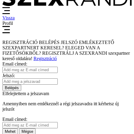
Vissza
Profil
REGISZTRÁCIÓ
BELÉPÉS
JELSZÓ EMLÉKEZTETŐ
SZEXPARTNERT KERESEL?
ELEGED VAN A
FIZETŐSÖKBŐL?
REGISZTRÁLJ A SZEXRANDI
szexpartner
kereső
oldalára!
Regisztráció
Email címed:
Jelszó:
Belépés
Elfelejtettem a jelszavam
Amennyiben nem emlékeznél a régi jelszavadra itt kérhetsz új
jelszót
Email címed:
Mehet
Mégse