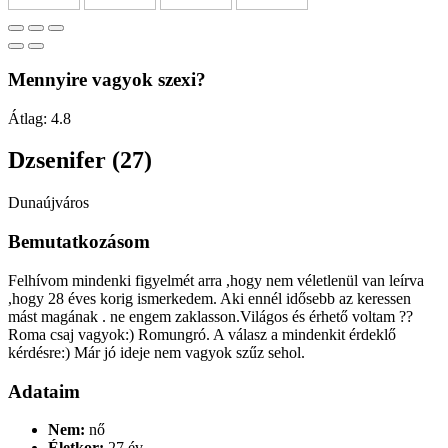
Mennyire vagyok szexi?
Átlag:
4.8
Dzsenifer (27)
Dunaújváros
Bemutatkozásom
Felhívom mindenki figyelmét arra ,hogy nem véletlenül van leírva
,hogy 28 éves korig ismerkedem. Aki ennél idősebb az keressen
mást magának . ne engem zaklasson.Világos és érhető voltam ??
Roma csaj vagyok:) Romungró. A válasz a mindenkit érdeklő
kérdésre:) Már jó ideje nem vagyok szűz sehol.
Adataim
Nem:
nő
Életkor:
27 év