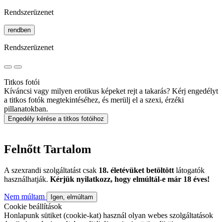
Rendszerüzenet
rendben
Rendszerüzenet
Titkos fotói
Kíváncsi vagy milyen erotikus képeket rejt a takarás? Kérj engedélyt
a titkos fotók megtekintéséhez, és merülj el a szexi, érzéki
pillanatokban.
Engedély kérése a titkos fotóihoz
Felnőtt Tartalom
A szexrandi szolgáltatást csak
18. életévüket betöltött
látogatók
használhatják.
Kérjük nyilatkozz, hogy elmúltál-e már 18 éves!
Nem múltam
Igen, elmúltam
Cookie beállítások
Honlapunk sütiket (cookie-kat) használ olyan webes szolgáltatások