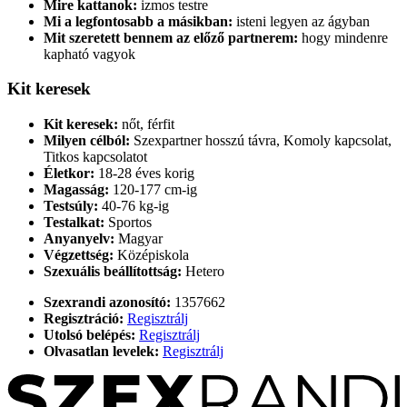
Mire kattanok:
izmos testre
Mi a legfontosabb a másikban:
isteni legyen az ágyban
Mit szeretett bennem az előző partnerem:
hogy mindenre
kapható vagyok
Kit keresek
Kit keresek:
nőt, férfit
Milyen célból:
Szexpartner hosszú távra, Komoly kapcsolat,
Titkos kapcsolatot
Életkor:
18-28 éves korig
Magasság:
120-177 cm-ig
Testsúly:
40-76 kg-ig
Testalkat:
Sportos
Anyanyelv:
Magyar
Végzettség:
Középiskola
Szexuális beállítottság:
Hetero
Szexrandi azonosító:
1357662
Regisztráció:
Regisztrálj
Utolsó belépés:
Regisztrálj
Olvasatlan levelek:
Regisztrálj