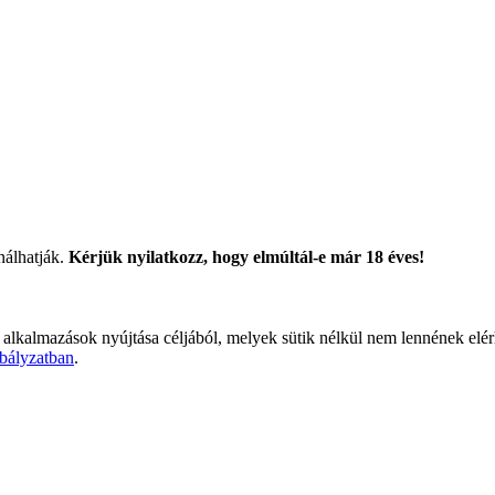
nálhatják.
Kérjük nyilatkozz, hogy elmúltál-e már 18 éves!
 alkalmazások nyújtása céljából, melyek sütik nélkül nem lennének elé
bályzatban
.