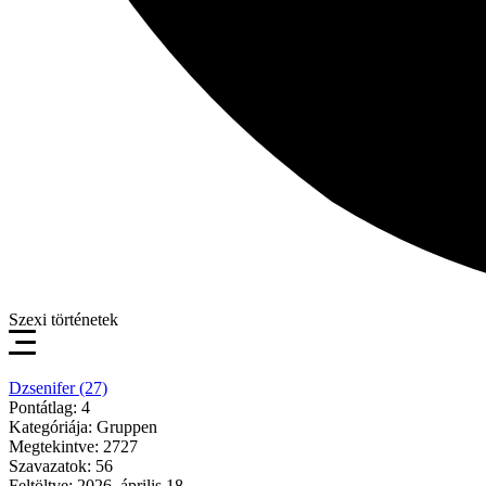
Szexi történetek
Dzsenifer (27)
Pontátlag: 4
Kategóriája: Gruppen
Megtekintve: 2727
Szavazatok: 56
Feltöltve: 2026. április 18.