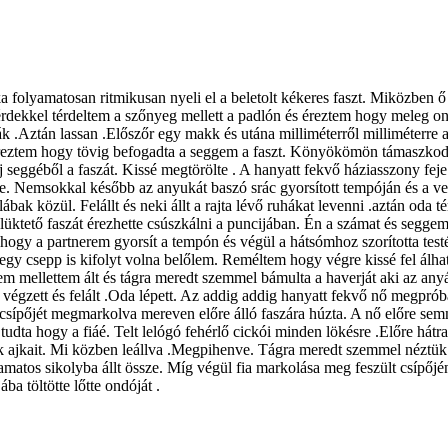
 folyamatosan ritmikusan nyeli el a beletolt kékeres faszt. Miközben ő
 térdekkel térdeltem a szőnyeg mellett a padlón és éreztem hogy meleg
ták .Aztán lassan .Előszőr egy makk és utána milliméterről milliméterre
eztem hogy tövig befogadta a seggem a faszt. Könyökömön támaszkodva 
aj seggéből a faszát. Kissé megtörölte . A hanyatt fekvő háziasszony fej
ezdte. Nemsokkal később az anyukát baszó srác gyorsított tempóján és a v
lábak közül. Felállt és neki állt a rajta lévő ruhákat levenni .aztán od
lüktető faszát érezhette csúszkálni a puncijában. Én a számat és seggeme
ogy a partnerem gyorsít a tempón és végül a hátsómhoz szorította testé
 egy csepp is kifolyt volna belőlem. Reméltem hogy végre kissé fel álh
em mellettem ált és tágra meredt szemmel bámulta a haverját aki az any
égzett és felált .Oda lépett. Az addig addig hanyatt fekvő nő megpróbá
 és csípőjét megmarkolva mereven előre álló faszára húzta. A nő előre s
is tudta hogy a fiáé. Telt lelógó fehérlő cickói minden lökésre .Előre há
tták ajkait. Mi közben leállva .Megpihenve. Tágra meredt szemmel néztük
matos sikolyba állt össze. Míg végül fia markolása meg feszült csípőjén
ba töltötte lőtte ondóját .