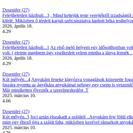
Dzsenifer (27)
Felejthetetlen házibuli...3
. Mind kettejük teste verejtéktől izzadságtó
kifelé. Miközben ő térdeit karjait szétcsúsztatva lapított béka testhelyz
2026. április 18.
4.29
Dzsenifer (27)
Felejthetetlen házibuli...1
Az első meló helyem egy idősotthonban volt.
volt. ( eleinte majdnem úgy viselkedett velem mintha a lánya lennék . 
2026. április 18.
4.29
Dzsenifer (27)
Kút mélyén...4
Anyukám feneke kígyózva vonaglások közepette fogadt
faszára nyomta az ágyékára anyukámat nehogy egy csepp is veszend
Már mindketten élvezték a szerelmeskedést .T
2025. március 10.
4.66
Dzsenifer (27)
Kút mélyén..3
Joci aztán elszakadt a szájától ..Anyukám feje fölül el
mint egy éhező újra a száját falta, miközben kezével rámarkolt anyu
2025. március 10.
4.76