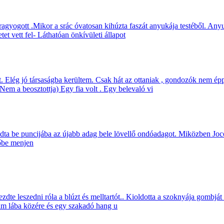
l ragyogott .Mikor a srác óvatosan kihúzta faszát anyukája testéből. Anyu
etet vett fel- Láthatóan önkívületi állapot
 Elég jó társaságba kerültem. Csak hát az ottaniak , gondozók nem épp
Nem a beosztottja) Egy fia volt . Egy belevaló vi
a be puncijába az újabb adag bele lövellő ondóadagot. Miközben Jocó
őbe menjen
kezdte leszedni róla a blúzt és melltartót.. Kioldotta a szoknyája gombj
kám lába közére és egy szakadó hang u