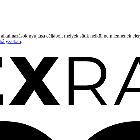
 alkalmazások nyújtása céljából, melyek sütik nélkül nem lennének elé
bályzatban
.