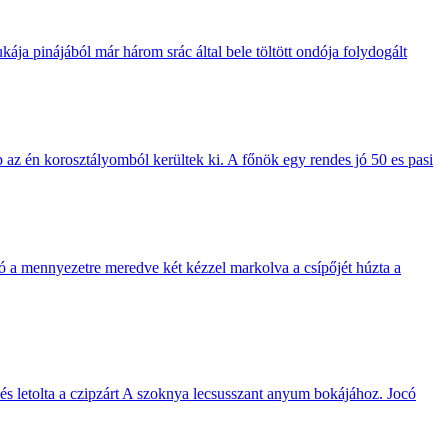
kája pinájából már három srác által bele töltött ondója folydogált
 az én korosztályomból kerültek ki. A főnök egy rendes jó 50 es pasi
 a mennyezetre meredve két kézzel markolva a csípőjét húzta a
át és letolta a czipzárt A szoknya lecsusszant anyum bokájához. Jocó