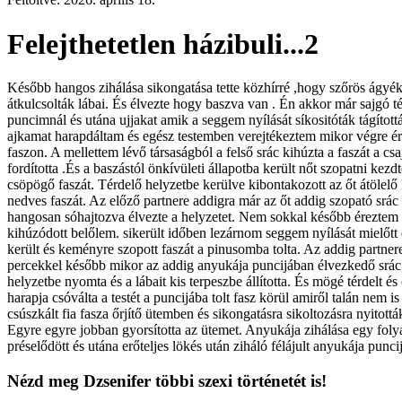
Felejthetetlen házibuli...2
Később hangos zihálása sikongatása tette közhírré ,hogy szőrös ágyéka
átkulcsolták lábai. És élvezte hogy baszva van . Én akkor már sajgó
puncimnál és utána ujjakat amik a seggem nyílását síkositóták tágítot
ajkamat harapdáltam és egész testemben verejtékeztem mikor végre ér
faszon. A mellettem lévő társaságból a felső srác kihúzta a faszát a cs
fordította .És a baszástól önkívületi állapotba került nőt szopatni k
csöpögő faszát. Térdelő helyzetbe kerülve kibontakozott az őt átölelő 
nedves faszát. Az előző partnere addigra már az őt addig szopató srác 
hangosan sóhajtozva élvezte a helyzetet. Nem sokkal később éreztem h
kihúzódott belőlem. sikerült időben lezárnom seggem nyílását mielőtt
került és keményre szopott faszát a pinusomba tolta. Az addig partner
percekkel később mikor az addig anyukája puncijában élvezkedő srác v
helyzetbe nyomta és a lábait kis terpeszbe állította. És mögé térdelt
harapja csóválta a testét a puncijába tolt fasz körül amiről talán nem 
csúszkált fia fasza őrjítő ütemben és sikongatásra sikoltozásra nyito
Egyre egyre jobban gyorsította az ütemet. Anyukája zihálása egy folya
préselődött és utána erőteljes lökés után ziháló félájult anyukája puncijá
Nézd meg Dzsenifer többi szexi történetét is!