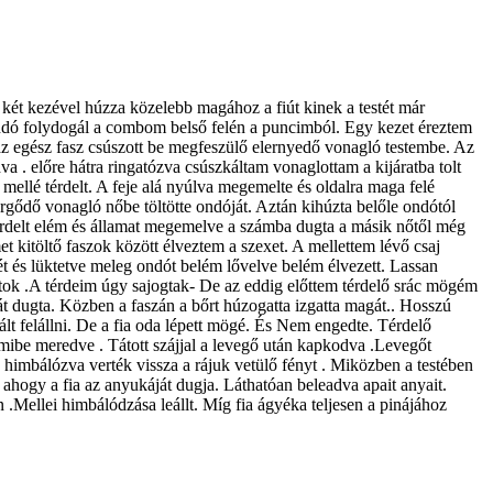
 két kezével húzza közelebb magához a fiút kinek a testét már
 ondó folydogál a combom belső felén a puncimból. Egy kezet éreztem
 az egész fasz csúszott be megfeszülő elernyedő vonagló testembe. Az
. előre hátra ringatózva csúszkáltam vonaglottam a kijáratba tolt
e mellé térdelt. A feje alá nyúlva megemelte és oldalra maga felé
ergődő vonagló nőbe töltötte ondóját. Aztán kihúzta belőle ondótól
a térdelt elém és államat megemelve a számba dugta a másik nőtől még
t kitöltő faszok között élveztem a szexet. A mellettem lévő csaj
t és lüktetve meleg ondót belém lővelve belém élvezett. Lassan
atok .A térdeim úgy sajogtak- De az eddig előttem térdelő srác mögém
át dugta. Közben a faszán a bőrt húzogatta izgatta magát.. Hosszú
lt felállni. De a fia oda lépett mögé. És Nem engedte. Térdelő
emmibe meredve . Tátott szájjal a levegő után kapkodva .Levegőt
tra himbálózva verték vissza a rájuk vetülő fényt . Miközben a testében
 ahogy a fia az anyukáját dugja. Láthatóan beleadva apait anyait.
 .Mellei himbálódzása leállt. Míg fia ágyéka teljesen a pinájához