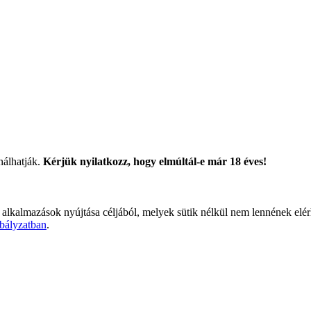
nálhatják.
Kérjük nyilatkozz, hogy elmúltál-e már 18 éves!
 alkalmazások nyújtása céljából, melyek sütik nélkül nem lennének elé
bályzatban
.