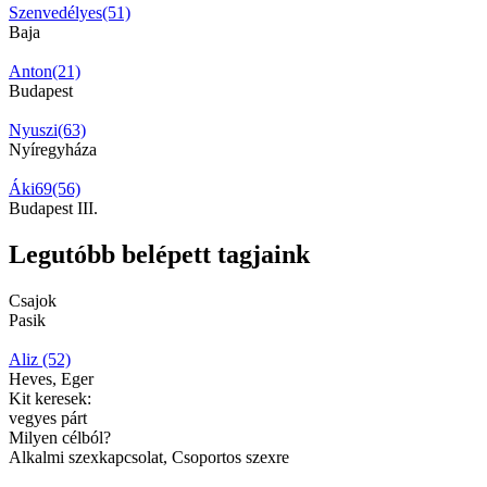
Szenvedélyes(51)
Baja
Anton(21)
Budapest
Nyuszi(63)
Nyíregyháza
Áki69(56)
Budapest III.
Legutóbb belépett tagjaink
Csajok
Pasik
Aliz (52)
Heves, Eger
Kit keresek:
vegyes párt
Milyen célból?
Alkalmi szexkapcsolat, Csoportos szexre