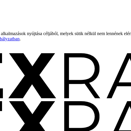
 alkalmazások nyújtása céljából, melyek sütik nélkül nem lennének elé
bályzatban
.