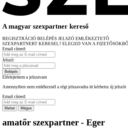
A magyar szexpartner kereső
REGISZTRÁCIÓ
BELÉPÉS
JELSZÓ EMLÉKEZTETŐ
SZEXPARTNERT KERESEL?
ELEGED VAN A FIZETŐSÖKBŐ
Email címed:
Jelszó:
Belépés
Elfelejtettem a jelszavam
Amennyiben nem emlékeznél a régi jelszavadra itt kérhetsz új jelszót
Email címed:
Mehet
Mégse
amatőr szexpartner - Eger