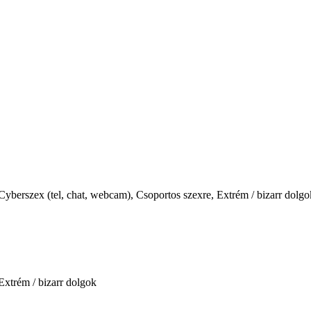
 Cyberszex (tel, chat, webcam), Csoportos szexre, Extrém / bizarr dolg
Extrém / bizarr dolgok