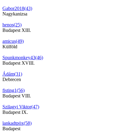
Gabor2018(43)
Nagykanizsa
henos(25)
Budapest XIII.
amicus(49)
Külföld
Spunkmonkey43(46)
Budapest XVIII.
Ádám(31)
Debrecen
fisting1(56)
Budapest VIII.
Szilagyi Viktor(47)
Budapest IX.
lankadtpöx(58)
Budapest