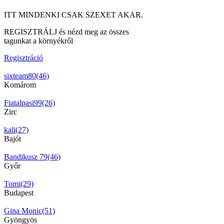
ITT MINDENKI CSAK SZEXET AKAR.
REGISZTRÁLJ és nézd meg az összes
tagunkat a környékről
Regisztráció
sixteam80(46)
Komárom
Fiatalpasi99(26)
Zirc
kali(27)
Bajót
Bandikusz 79(46)
Győr
Tomi(29)
Budapest
Gina Monic(51)
Gyöngyös