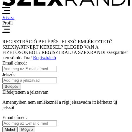
Vissza
Profil
REGISZTRÁCIÓ
BELÉPÉS
JELSZÓ EMLÉKEZTETŐ
SZEXPARTNERT KERESEL?
ELEGED VAN A
FIZETŐSÖKBŐL?
REGISZTRÁLJ A SZEXRANDI
szexpartner
kereső
oldalára!
Regisztráció
Email címed:
Jelszó:
Belépés
Elfelejtettem a jelszavam
Amennyiben nem emlékeznél a régi jelszavadra itt kérhetsz új
jelszót
Email címed:
Mehet
Mégse