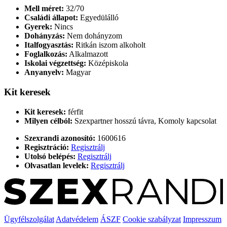
Mell méret:
32/70
Családi állapot:
Egyedülálló
Gyerek:
Nincs
Dohányzás:
Nem dohányzom
Italfogyasztás:
Ritkán iszom alkoholt
Foglalkozás:
Alkalmazott
Iskolai végzettség:
Középiskola
Anyanyelv:
Magyar
Kit keresek
Kit keresek:
férfit
Milyen célból:
Szexpartner hosszú távra, Komoly kapcsolat
Szexrandi azonosító:
1600616
Regisztráció:
Regisztrálj
Utolsó belépés:
Regisztrálj
Olvasatlan levelek:
Regisztrálj
Ügyfélszolgálat
Adatvédelem
ÁSZF
Cookie szabályzat
Impresszum