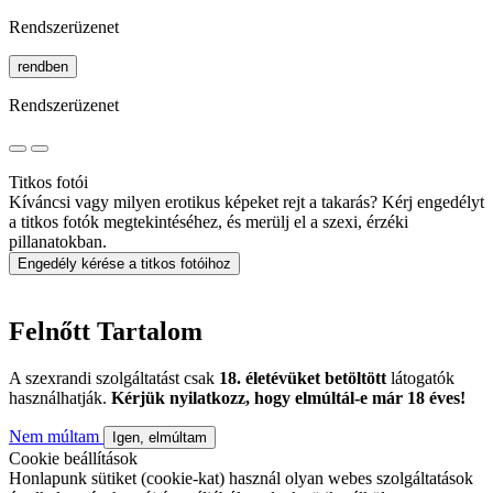
Rendszerüzenet
rendben
Rendszerüzenet
Titkos fotói
Kíváncsi vagy milyen erotikus képeket rejt a takarás? Kérj engedélyt
a titkos fotók megtekintéséhez, és merülj el a szexi, érzéki
pillanatokban.
Engedély kérése a titkos fotóihoz
Felnőtt Tartalom
A szexrandi szolgáltatást csak
18. életévüket betöltött
látogatók
használhatják.
Kérjük nyilatkozz, hogy elmúltál-e már 18 éves!
Nem múltam
Igen, elmúltam
Cookie beállítások
Honlapunk sütiket (cookie-kat) használ olyan webes szolgáltatások