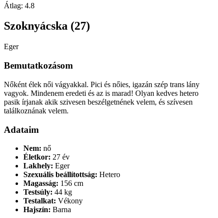
Átlag:
4.8
Szoknyácska (27)
Eger
Bemutatkozásom
Nőként élek női vágyakkal. Pici és nőies, igazán szép trans lány
vagyok. Mindenem eredeti és az is marad! Olyan kedves hetero
pasik írjanak akik szivesen beszélgetnének velem, és szívesen
találkoznának velem.
Adataim
Nem:
nő
Életkor:
27 év
Lakhely:
Eger
Szexuális beállítottság:
Hetero
Magasság:
156 cm
Testsúly:
44 kg
Testalkat:
Vékony
Hajszín:
Barna