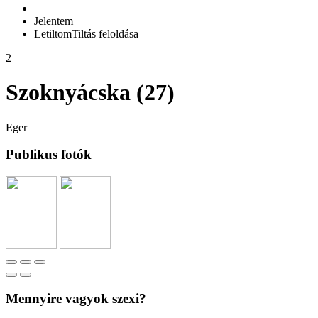
Jelentem
Letiltom
Tiltás feloldása
2
Szoknyácska (27)
Eger
Publikus fotók
Mennyire vagyok szexi?