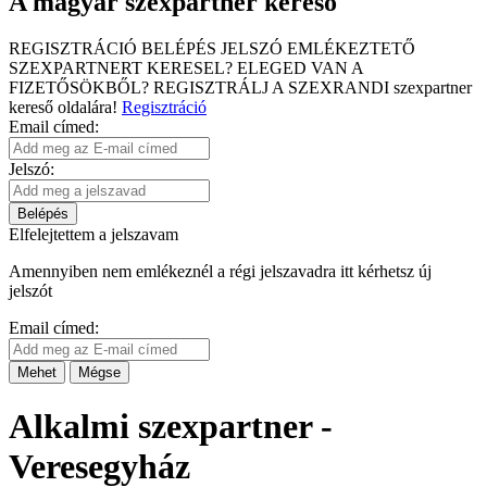
A magyar szexpartner kereső
REGISZTRÁCIÓ
BELÉPÉS
JELSZÓ EMLÉKEZTETŐ
SZEXPARTNERT KERESEL?
ELEGED VAN A
FIZETŐSÖKBŐL?
REGISZTRÁLJ A SZEXRANDI
szexpartner
kereső
oldalára!
Regisztráció
Email címed:
Jelszó:
Belépés
Elfelejtettem a jelszavam
Amennyiben nem emlékeznél a régi jelszavadra itt kérhetsz új
jelszót
Email címed:
Mehet
Mégse
Alkalmi szexpartner -
Veresegyház