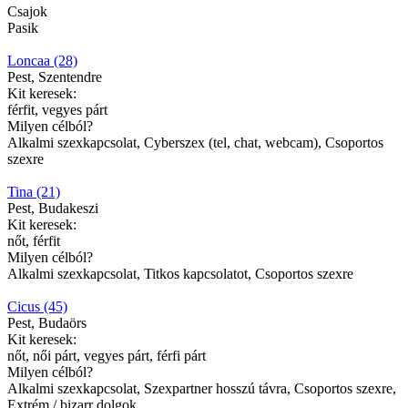
Csajok
Pasik
Loncaa (28)
Pest, Szentendre
Kit keresek:
férfit, vegyes párt
Milyen célból?
Alkalmi szexkapcsolat, Cyberszex (tel, chat, webcam), Csoportos
szexre
Tina (21)
Pest, Budakeszi
Kit keresek:
nőt, férfit
Milyen célból?
Alkalmi szexkapcsolat, Titkos kapcsolatot, Csoportos szexre
Cicus (45)
Pest, Budaörs
Kit keresek:
nőt, női párt, vegyes párt, férfi párt
Milyen célból?
Alkalmi szexkapcsolat, Szexpartner hosszú távra, Csoportos szexre,
Extrém / bizarr dolgok