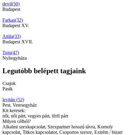
devil(50)
Budapest
Farkas(32)
Budapest XV.
Attila(33)
Budapest XVII.
Tuju(47)
Nyíregyháza
Legutóbb belépett tagjaink
Csajok
Pasik
levitán (52)
Pest, Veresegyház
Kit keresek:
nőt, női párt, vegyes párt, férfi párt
Milyen célból?
Alkalmi szexkapcsolat, Szexpartner hosszú távra, Komoly
kapcsolat, Titkos kapcsolatot, Csoportos szexre, Extrém / bizarr