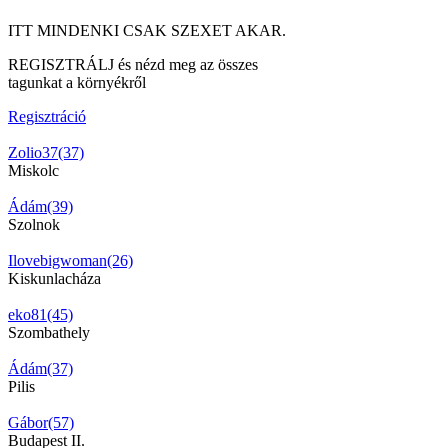
ITT MINDENKI CSAK SZEXET AKAR.
REGISZTRÁLJ és nézd meg az összes
tagunkat a környékről
Regisztráció
Zolio37(37)
Miskolc
Ádám(39)
Szolnok
Ilovebigwoman(26)
Kiskunlacháza
eko81(45)
Szombathely
Ádám(37)
Pilis
Gábor(57)
Budapest II.