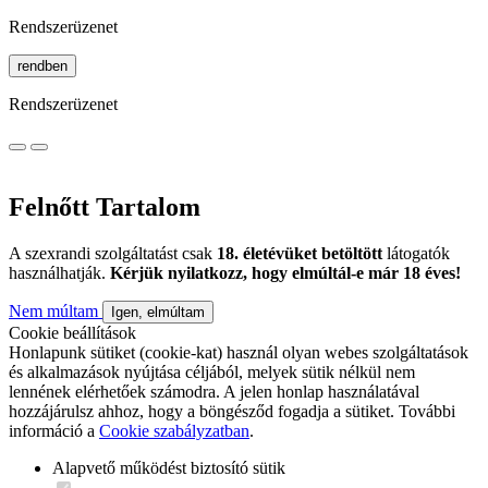
Rendszerüzenet
rendben
Rendszerüzenet
Felnőtt Tartalom
A szexrandi szolgáltatást csak
18. életévüket betöltött
látogatók
használhatják.
Kérjük nyilatkozz, hogy elmúltál-e már 18 éves!
Nem múltam
Igen, elmúltam
Cookie beállítások
Honlapunk sütiket (cookie-kat) használ olyan webes szolgáltatások
és alkalmazások nyújtása céljából, melyek sütik nélkül nem
lennének elérhetőek számodra. A jelen honlap használatával
hozzájárulsz ahhoz, hogy a böngésződ fogadja a sütiket. További
információ a
Cookie szabályzatban
.
Alapvető működést biztosító sütik