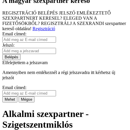
A magyar szexpartner kereső
REGISZTRÁCIÓ
BELÉPÉS
JELSZÓ EMLÉKEZTETŐ
SZEXPARTNERT KERESEL?
ELEGED VAN A
FIZETŐSÖKBŐL?
REGISZTRÁLJ A SZEXRANDI
szexpartner
kereső
oldalára!
Regisztráció
Email címed:
Jelszó:
Belépés
Elfelejtettem a jelszavam
Amennyiben nem emlékeznél a régi jelszavadra itt kérhetsz új
jelszót
Email címed:
Mehet
Mégse
Alkalmi szexpartner -
Szigetszentmiklós