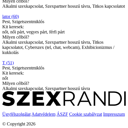
Milyen célból?
Alkalmi szexkapcsolat, Szexpartner hosszú távra, Titkos kapcsolatot
lator (60)
Pest, Szigetszentmiklós
Kit keresek:
nőt, női párt, vegyes párt, férfi párt
Milyen célból?
Alkalmi szexkapcsolat, Szexpartner hosszú távra, Titkos
kapcsolatot, Cyberszex (tel, chat, webcam), Exhibicionizmus /
kukkolás
T (51)
Pest, Szigetszentmiklós
Kit keresek:
nőt
Milyen célból?
Alkalmi szexkapcsolat, Szexpartner hosszú távra
Ügyfélszolgálat
Adatvédelem
ÁSZF
Cookie szabályzat
Impresszum
© Copyright 2026