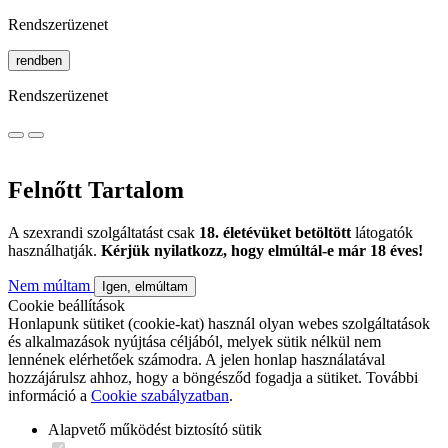
Rendszerüzenet
rendben
Rendszerüzenet
Felnőtt Tartalom
A szexrandi szolgáltatást csak
18. életévüket betöltött
látogatók
használhatják.
Kérjük nyilatkozz, hogy elmúltál-e már 18 éves!
Nem múltam
Igen, elmúltam
Cookie beállítások
Honlapunk sütiket (cookie-kat) használ olyan webes szolgáltatások
és alkalmazások nyújtása céljából, melyek sütik nélkül nem
lennének elérhetőek számodra. A jelen honlap használatával
hozzájárulsz ahhoz, hogy a böngésződ fogadja a sütiket. További
információ a
Cookie szabályzatban
.
Alapvető működést biztosító sütik