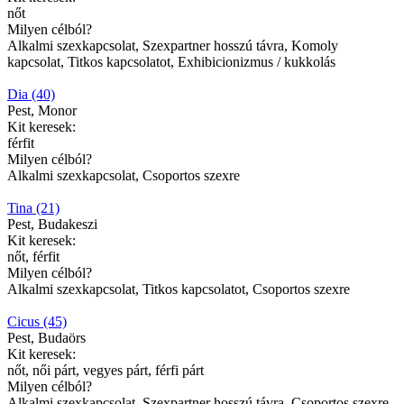
nőt
Milyen célból?
Alkalmi szexkapcsolat, Szexpartner hosszú távra, Komoly
kapcsolat, Titkos kapcsolatot, Exhibicionizmus / kukkolás
Dia (40)
Pest, Monor
Kit keresek:
férfit
Milyen célból?
Alkalmi szexkapcsolat, Csoportos szexre
Tina (21)
Pest, Budakeszi
Kit keresek:
nőt, férfit
Milyen célból?
Alkalmi szexkapcsolat, Titkos kapcsolatot, Csoportos szexre
Cicus (45)
Pest, Budaörs
Kit keresek:
nőt, női párt, vegyes párt, férfi párt
Milyen célból?
Alkalmi szexkapcsolat, Szexpartner hosszú távra, Csoportos szexre,