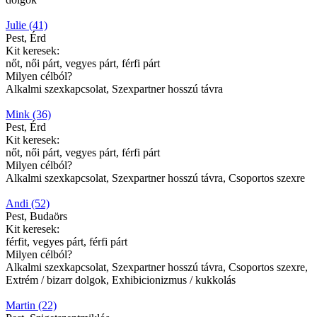
Julie (41)
Pest, Érd
Kit keresek:
nőt, női párt, vegyes párt, férfi párt
Milyen célból?
Alkalmi szexkapcsolat, Szexpartner hosszú távra
Mink (36)
Pest, Érd
Kit keresek:
nőt, női párt, vegyes párt, férfi párt
Milyen célból?
Alkalmi szexkapcsolat, Szexpartner hosszú távra, Csoportos szexre
Andi (52)
Pest, Budaörs
Kit keresek:
férfit, vegyes párt, férfi párt
Milyen célból?
Alkalmi szexkapcsolat, Szexpartner hosszú távra, Csoportos szexre,
Extrém / bizarr dolgok, Exhibicionizmus / kukkolás
Martin (22)