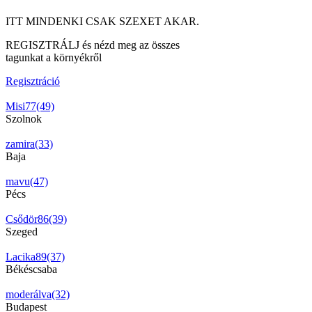
ITT MINDENKI CSAK SZEXET AKAR.
REGISZTRÁLJ és nézd meg az összes
tagunkat a környékről
Regisztráció
Misi77(49)
Szolnok
zamira(33)
Baja
mavu(47)
Pécs
Csődör86(39)
Szeged
Lacika89(37)
Békéscsaba
moderálva(32)
Budapest