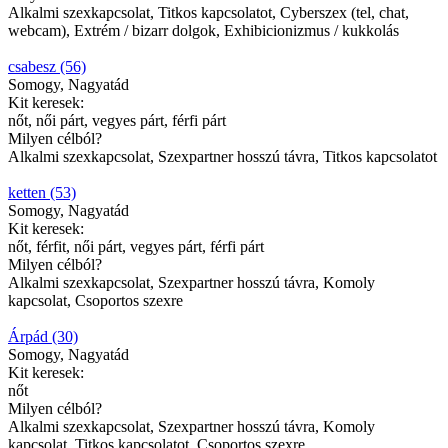
Alkalmi szexkapcsolat, Titkos kapcsolatot, Cyberszex (tel, chat,
webcam), Extrém / bizarr dolgok, Exhibicionizmus / kukkolás
csabesz (56)
Somogy, Nagyatád
Kit keresek:
nőt, női párt, vegyes párt, férfi párt
Milyen célból?
Alkalmi szexkapcsolat, Szexpartner hosszú távra, Titkos kapcsolatot
ketten (53)
Somogy, Nagyatád
Kit keresek:
nőt, férfit, női párt, vegyes párt, férfi párt
Milyen célból?
Alkalmi szexkapcsolat, Szexpartner hosszú távra, Komoly
kapcsolat, Csoportos szexre
Árpád (30)
Somogy, Nagyatád
Kit keresek:
nőt
Milyen célból?
Alkalmi szexkapcsolat, Szexpartner hosszú távra, Komoly
kapcsolat, Titkos kapcsolatot, Csoportos szexre