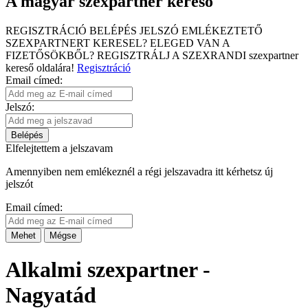
A magyar szexpartner kereső
REGISZTRÁCIÓ
BELÉPÉS
JELSZÓ EMLÉKEZTETŐ
SZEXPARTNERT KERESEL?
ELEGED VAN A
FIZETŐSÖKBŐL?
REGISZTRÁLJ A SZEXRANDI
szexpartner
kereső
oldalára!
Regisztráció
Email címed:
Jelszó:
Belépés
Elfelejtettem a jelszavam
Amennyiben nem emlékeznél a régi jelszavadra itt kérhetsz új
jelszót
Email címed:
Mehet
Mégse
Alkalmi szexpartner -
Nagyatád