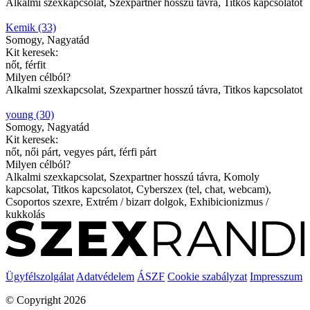
Alkalmi szexkapcsolat, Szexpartner hosszú távra, Titkos kapcsolatot
Kemik (33)
Somogy, Nagyatád
Kit keresek:
nőt, férfit
Milyen célból?
Alkalmi szexkapcsolat, Szexpartner hosszú távra, Titkos kapcsolatot
young (30)
Somogy, Nagyatád
Kit keresek:
nőt, női párt, vegyes párt, férfi párt
Milyen célból?
Alkalmi szexkapcsolat, Szexpartner hosszú távra, Komoly
kapcsolat, Titkos kapcsolatot, Cyberszex (tel, chat, webcam),
Csoportos szexre, Extrém / bizarr dolgok, Exhibicionizmus /
kukkolás
Ügyfélszolgálat
Adatvédelem
ÁSZF
Cookie szabályzat
Impresszum
© Copyright 2026