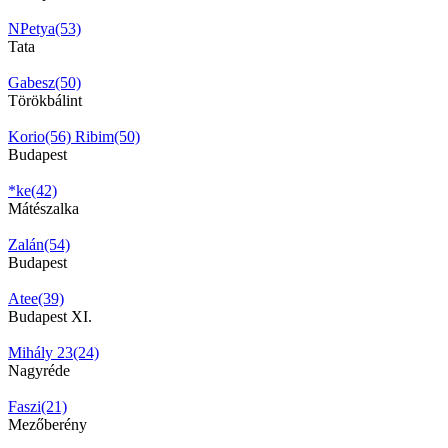
NPetya(53)
Tata
Gabesz(50)
Törökbálint
Korio(56)
Ribim(50)
Budapest
*ke(42)
Mátészalka
Zalán(54)
Budapest
Atee(39)
Budapest XI.
Mihály 23(24)
Nagyréde
Faszi(21)
Mezőberény