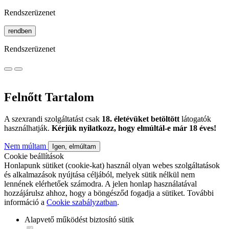
Rendszerüzenet
rendben
Rendszerüzenet
Felnőtt Tartalom
A szexrandi szolgáltatást csak
18. életévüket betöltött
látogatók
használhatják.
Kérjük nyilatkozz, hogy elmúltál-e már 18 éves!
Nem múltam
Igen, elmúltam
Cookie beállítások
Honlapunk sütiket (cookie-kat) használ olyan webes szolgáltatások
és alkalmazások nyújtása céljából, melyek sütik nélkül nem
lennének elérhetőek számodra. A jelen honlap használatával
hozzájárulsz ahhoz, hogy a böngésződ fogadja a sütiket. További
információ a
Cookie szabályzatban
.
Alapvető működést biztosító sütik