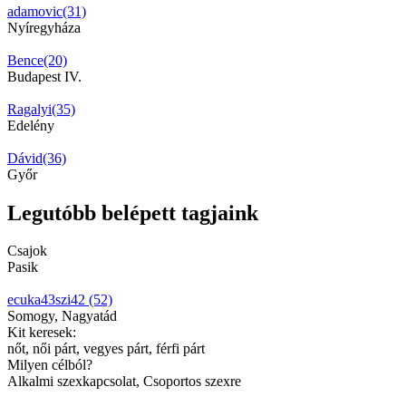
adamovic(31)
Nyíregyháza
Bence(20)
Budapest IV.
Ragalyi(35)
Edelény
Dávid(36)
Győr
Legutóbb belépett tagjaink
Csajok
Pasik
ecuka43szi42 (52)
Somogy, Nagyatád
Kit keresek:
nőt, női párt, vegyes párt, férfi párt
Milyen célból?
Alkalmi szexkapcsolat, Csoportos szexre