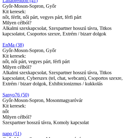
Lanabrendon (41)
Győr-Moson-Sopron, Győr
Kit keresek:
nőt, férfit, női párt, vegyes párt, férfi párt
Milyen célból?
Alkalmi szexkapcsolat, Szexpartner hosszú távra, Titkos
kapcsolatot, Csoportos szexre, Extrém / bizarr dolgok
EnMa (38)
Győr-Moson-Sopron, Győr
Kit keresek:
nőt, női párt, vegyes párt, férfi párt
Milyen célból?
Alkalmi szexkapcsolat, Szexpartner hosszú távra, Titkos
kapcsolatot, Cyberszex (tel, chat, webcam), Csoportos szexre,
Extrém / bizarr dolgok, Exhibicionizmus / kukkolás
Sanyo76 (50)
Győr-Moson-Sopron, Mosonmagyaróvár
Kit keresek:
nőt
Milyen célból?
Szexpartner hosszú távra, Komoly kapcsolat
napo (51)