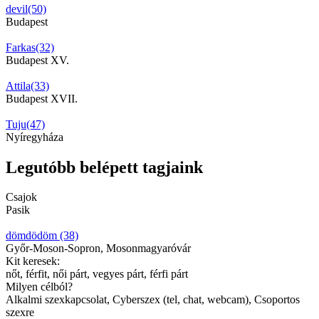
devil(50)
Budapest
Farkas(32)
Budapest XV.
Attila(33)
Budapest XVII.
Tuju(47)
Nyíregyháza
Legutóbb belépett tagjaink
Csajok
Pasik
dömdödöm (38)
Győr-Moson-Sopron, Mosonmagyaróvár
Kit keresek:
nőt, férfit, női párt, vegyes párt, férfi párt
Milyen célból?
Alkalmi szexkapcsolat, Cyberszex (tel, chat, webcam), Csoportos
szexre