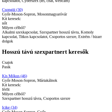
kapcsolatot, Cyberszex (tel, chat, webcam)
Csongiii (30)
Győr-Moson-Sopron, Mosonmagyaróvár
Kit keresek:
nőt
Milyen célból?
Alkalmi szexkapcsolat, Szexpartner hosszú távra, Komoly
kapcsolat, Titkos kapcsolatot, Csoportos szexre, Extrém / bizarr
dolgok
Hosszú távú szexpartnert keresők
Csajok
Pasik
Kis Mókus (46)
Győr-Moson-Sopron, Máriakálnok
Kit keresek:
férfit
Milyen célból?
Szexpartner hosszú távra, Csoportos szexre
Icike (34)
Győr-Moson-Sopron, Győr