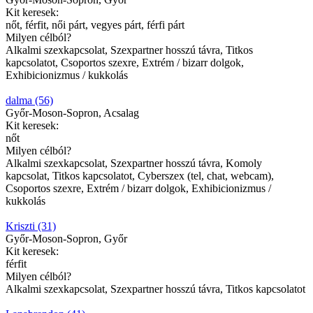
Kit keresek:
nőt, férfit, női párt, vegyes párt, férfi párt
Milyen célból?
Alkalmi szexkapcsolat, Szexpartner hosszú távra, Titkos
kapcsolatot, Csoportos szexre, Extrém / bizarr dolgok,
Exhibicionizmus / kukkolás
dalma (56)
Győr-Moson-Sopron, Acsalag
Kit keresek:
nőt
Milyen célból?
Alkalmi szexkapcsolat, Szexpartner hosszú távra, Komoly
kapcsolat, Titkos kapcsolatot, Cyberszex (tel, chat, webcam),
Csoportos szexre, Extrém / bizarr dolgok, Exhibicionizmus /
kukkolás
Kriszti (31)
Győr-Moson-Sopron, Győr
Kit keresek:
férfit
Milyen célból?
Alkalmi szexkapcsolat, Szexpartner hosszú távra, Titkos kapcsolatot