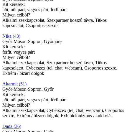
Kit keresek:
nőt, női párt, vegyes párt, férfi párt
Milyen célból?
Alkalmi szexkapcsolat, Szexpartner hosszú távra, Titkos
kapcsolatot, Csoportos szexre
Nika (43)
Győr-Moson-Sopron, Gyömöre
Kit keresek:
férfit, vegyes párt
Milyen célból?
Alkalmi szexkapcsolat, Szexpartner hosszú távra, Titkos
kapcsolatot, Cyberszex (tel, chat, webcam), Csoportos szexre,
Extrém / bizarr dolgok
Akarmit (51)
Győr-Moson-Sopron, Győr
Kit keresek:
nőt, női párt, vegyes párt, férfi párt
Milyen célból?
Alkalmi szexkapcsolat, Cyberszex (tel, chat, webcam), Csoportos
szexre, Extrém / bizarr dolgok, Exhibicionizmus / kukkolás
Dada (36)
Győr-Moson-Sopron, Győr