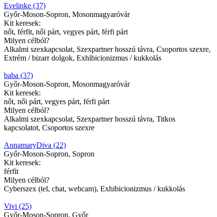
Evelinke (37)
Győr-Moson-Sopron, Mosonmagyaróvár
Kit keresek:
nőt, férfit, női párt, vegyes párt, férfi párt
Milyen célból?
Alkalmi szexkapcsolat, Szexpartner hosszú távra, Csoportos szexre,
Extrém / bizarr dolgok, Exhibicionizmus / kukkolás
baba (37)
Győr-Moson-Sopron, Mosonmagyaróvár
Kit keresek:
nőt, női párt, vegyes párt, férfi párt
Milyen célból?
Alkalmi szexkapcsolat, Szexpartner hosszú távra, Titkos
kapcsolatot, Csoportos szexre
AnnamaryDiva (22)
Győr-Moson-Sopron, Sopron
Kit keresek:
férfit
Milyen célból?
Cyberszex (tel, chat, webcam), Exhibicionizmus / kukkolás
Vivi (25)
Győr-Moson-Sopron, Győr