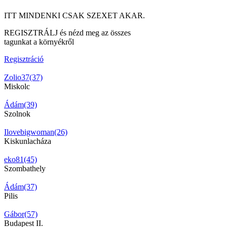
ITT MINDENKI CSAK SZEXET AKAR.
REGISZTRÁLJ és nézd meg az összes
tagunkat a környékről
Regisztráció
Zolio37(37)
Miskolc
Ádám(39)
Szolnok
Ilovebigwoman(26)
Kiskunlacháza
eko81(45)
Szombathely
Ádám(37)
Pilis
Gábor(57)
Budapest II.