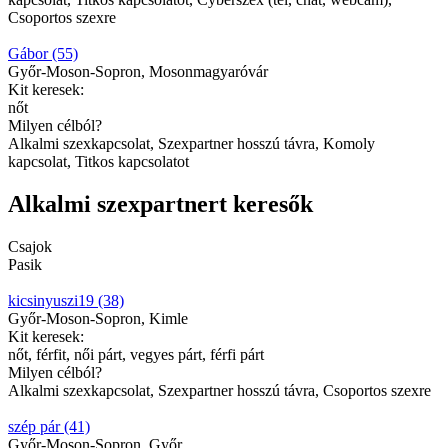
Csoportos szexre
Gábor (55)
Győr-Moson-Sopron, Mosonmagyaróvár
Kit keresek:
nőt
Milyen célból?
Alkalmi szexkapcsolat, Szexpartner hosszú távra, Komoly
kapcsolat, Titkos kapcsolatot
Alkalmi szexpartnert keresők
Csajok
Pasik
kicsinyuszi19 (38)
Győr-Moson-Sopron, Kimle
Kit keresek:
nőt, férfit, női párt, vegyes párt, férfi párt
Milyen célból?
Alkalmi szexkapcsolat, Szexpartner hosszú távra, Csoportos szexre
szép pár (41)
Győr-Moson-Sopron, Győr