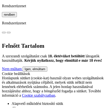
Rendszerüzenet
rendben
Rendszerüzenet
Felnőtt Tartalom
A szexrandi szolgáltatást csak
18. életévüket betöltött
látogatók
használhatják.
Kérjük nyilatkozz, hogy elmúltál-e már 18 éves!
Nem múltam
Igen, elmúltam
Cookie beállítások
Honlapunk sütiket (cookie-kat) használ olyan webes szolgáltatások
és alkalmazások nyújtása céljából, melyek sütik nélkül nem
lennének elérhetőek számodra. A jelen honlap használatával
hozzájárulsz ahhoz, hogy a böngésződ fogadja a sütiket. További
információ a
Cookie szabályzatban
.
Alapvető működést biztosító sütik