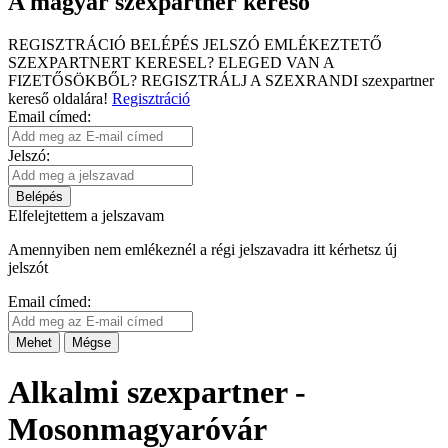
A magyar szexpartner kereső
REGISZTRÁCIÓ
BELÉPÉS
JELSZÓ EMLÉKEZTETŐ
SZEXPARTNERT KERESEL?
ELEGED VAN A
FIZETŐSÖKBŐL?
REGISZTRÁLJ A SZEXRANDI
szexpartner
kereső
oldalára!
Regisztráció
Email címed:
Jelszó:
Belépés
Elfelejtettem a jelszavam
Amennyiben nem emlékeznél a régi jelszavadra itt kérhetsz új
jelszót
Email címed:
Mehet
Mégse
Alkalmi szexpartner -
Mosonmagyaróvár