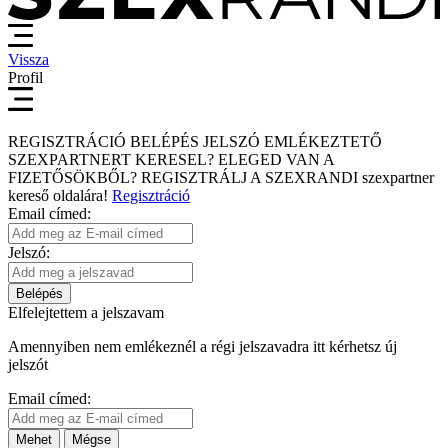
Vissza
Profil
REGISZTRÁCIÓ
BELÉPÉS
JELSZÓ EMLÉKEZTETŐ
SZEXPARTNERT KERESEL?
ELEGED VAN A
FIZETŐSÖKBŐL?
REGISZTRÁLJ A SZEXRANDI
szexpartner
kereső
oldalára!
Regisztráció
Email címed:
Jelszó:
Belépés
Elfelejtettem a jelszavam
Amennyiben nem emlékeznél a régi jelszavadra itt kérhetsz új
jelszót
Email címed:
Mehet
Mégse