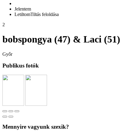
Jelentem
Letiltom
Tiltás feloldása
2
bobspongya (47) & Laci (51)
Győr
Publikus fotók
Mennyire vagyunk szexik?