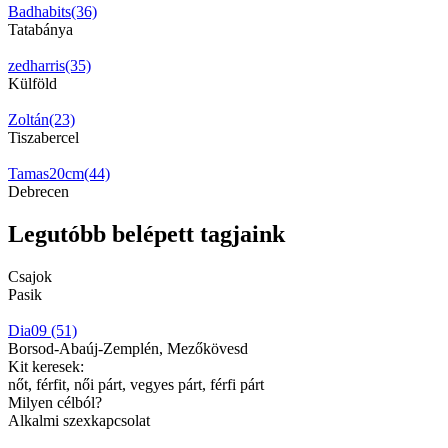
Badhabits(36)
Tatabánya
zedharris(35)
Külföld
Zoltán(23)
Tiszabercel
Tamas20cm(44)
Debrecen
Legutóbb belépett tagjaink
Csajok
Pasik
Dia09 (51)
Borsod-Abaúj-Zemplén, Mezőkövesd
Kit keresek:
nőt, férfit, női párt, vegyes párt, férfi párt
Milyen célból?
Alkalmi szexkapcsolat