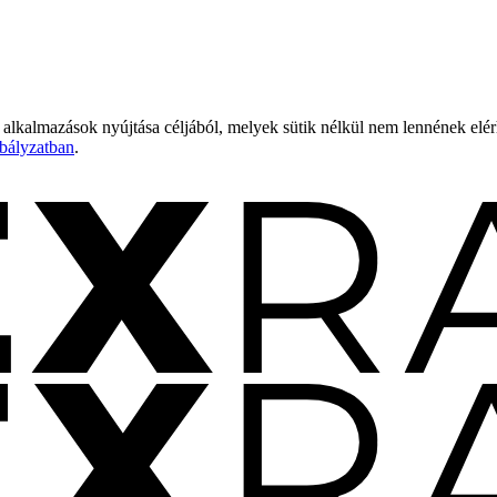
 alkalmazások nyújtása céljából, melyek sütik nélkül nem lennének elé
bályzatban
.