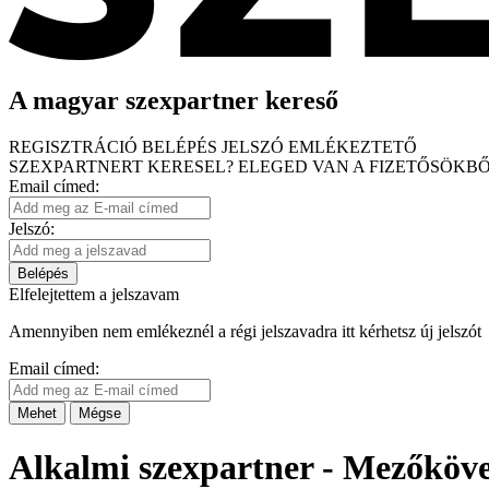
A magyar szexpartner kereső
REGISZTRÁCIÓ
BELÉPÉS
JELSZÓ EMLÉKEZTETŐ
SZEXPARTNERT KERESEL?
ELEGED VAN A FIZETŐSÖKBŐ
Email címed:
Jelszó:
Belépés
Elfelejtettem a jelszavam
Amennyiben nem emlékeznél a régi jelszavadra itt kérhetsz új jelszót
Email címed:
Mehet
Mégse
Alkalmi szexpartner - Mezőköv