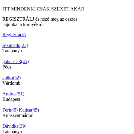
ITT MINDENKI CSAK SZEXET AKAR.
REGISZTRÁLJ és nézd meg az összes
tagunkat a környékről
Regisztráció
seximado(23)
Tatabánya
gaben123(45)
Pécs
aniko(52)
Várdomb
Andrea(51)
Budapest
Feri(45)
Katica(45)
Kunszentmárton
Dávidka(39)
Tatabánya