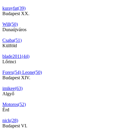
kurayfat(39)
Budapest XX.
Will(50)
Dunaújváros
Csaba(51)
Külföld
blade2011(44)
Lőrinci
Forex(54)
Leone(50)
Budapest XIV.
imikee(63)
Algyő
Motoros(52)
Érd
nick(28)
Budapest VI.