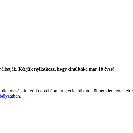
nálhatják.
Kérjük nyilatkozz, hogy elmúltál-e már 18 éves!
 alkalmazások nyújtása céljából, melyek sütik nélkül nem lennének elé
bályzatban
.