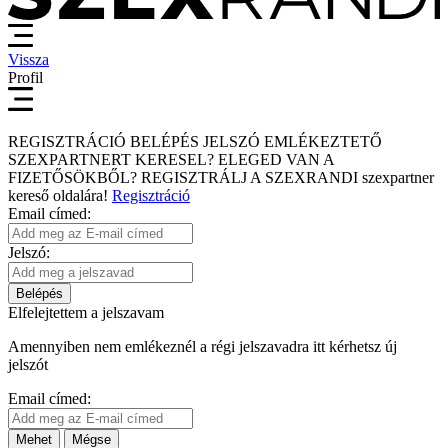
Vissza
Profil
REGISZTRÁCIÓ
BELÉPÉS
JELSZÓ EMLÉKEZTETŐ
SZEXPARTNERT KERESEL?
ELEGED VAN A
FIZETŐSÖKBŐL?
REGISZTRÁLJ A SZEXRANDI
szexpartner
kereső
oldalára!
Regisztráció
Email címed:
Jelszó:
Belépés
Elfelejtettem a jelszavam
Amennyiben nem emlékeznél a régi jelszavadra itt kérhetsz új
jelszót
Email címed:
Mehet
Mégse