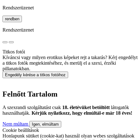
Rendszerüzenet
rendben
Rendszerüzenet
Titkos fotói
Kíváncsi vagy milyen erotikus képeket rejt a takarás? Kérj engedélyt
a titkos fotók megtekintéséhez, és merülj el a szexi, érzéki
pillanatokban.
Engedély kérése a titkos fotóihoz
Felnőtt Tartalom
A szexrandi szolgáltatást csak
18. életévüket betöltött
látogatók
használhatják.
Kérjük nyilatkozz, hogy elmúltál-e már 18 éves!
Nem múltam
Igen, elmúltam
Cookie beállítások
Honlapunk sütiket (cookie-kat) használ olyan webes szolgáltatások