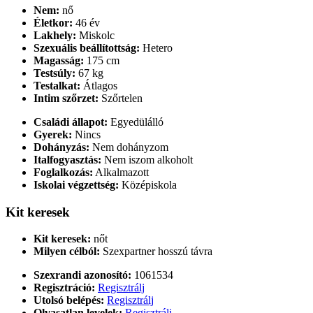
Nem:
nő
Életkor:
46 év
Lakhely:
Miskolc
Szexuális beállítottság:
Hetero
Magasság:
175 cm
Testsúly:
67 kg
Testalkat:
Átlagos
Intim szőrzet:
Szőrtelen
Családi állapot:
Egyedülálló
Gyerek:
Nincs
Dohányzás:
Nem dohányzom
Italfogyasztás:
Nem iszom alkoholt
Foglalkozás:
Alkalmazott
Iskolai végzettség:
Középiskola
Kit keresek
Kit keresek:
nőt
Milyen célból:
Szexpartner hosszú távra
Szexrandi azonosító:
1061534
Regisztráció:
Regisztrálj
Utolsó belépés:
Regisztrálj
Olvasatlan levelek:
Regisztrálj