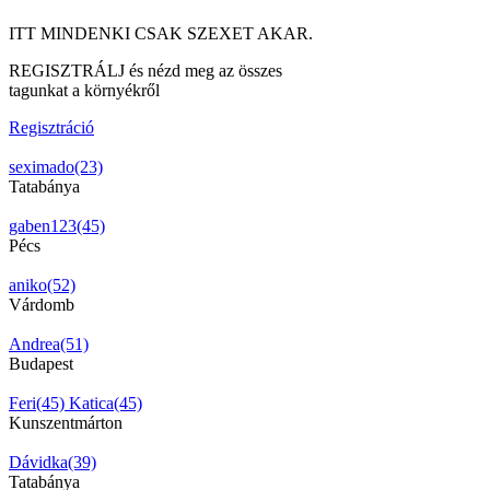
ITT MINDENKI CSAK SZEXET AKAR.
REGISZTRÁLJ és nézd meg az összes
tagunkat a környékről
Regisztráció
seximado(23)
Tatabánya
gaben123(45)
Pécs
aniko(52)
Várdomb
Andrea(51)
Budapest
Feri(45)
Katica(45)
Kunszentmárton
Dávidka(39)
Tatabánya