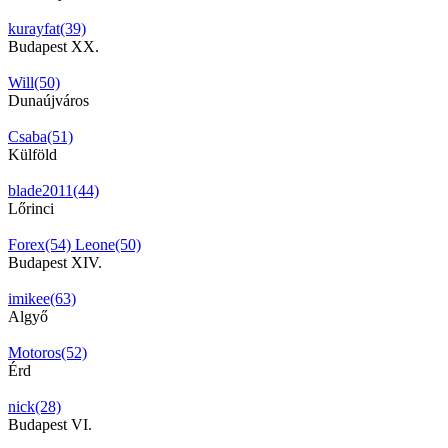
kurayfat(39)
Budapest XX.
Will(50)
Dunaújváros
Csaba(51)
Külföld
blade2011(44)
Lőrinci
Forex(54)
Leone(50)
Budapest XIV.
imikee(63)
Algyő
Motoros(52)
Érd
nick(28)
Budapest VI.