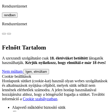
Rendszerüzenet
rendben
Rendszerüzenet
Felnőtt Tartalom
A szexrandi szolgáltatást csak
18. életévüket betöltött
látogatók
használhatják.
Kérjük nyilatkozz, hogy elmúltál-e már 18 éves!
Nem múltam
Igen, elmúltam
Cookie beállítások
Honlapunk sütiket (cookie-kat) használ olyan webes szolgáltatások
és alkalmazások nyújtása céljából, melyek sütik nélkül nem
lennének elérhetőek számodra. A jelen honlap használatával
hozzájárulsz ahhoz, hogy a böngésződ fogadja a sütiket. További
információ a
Cookie szabályzatban
.
Alapvető működést biztosító sütik