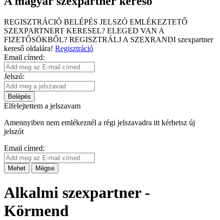
A magyar szexpartner kereső
REGISZTRÁCIÓ
BELÉPÉS
JELSZÓ EMLÉKEZTETŐ
SZEXPARTNERT KERESEL?
ELEGED VAN A
FIZETŐSÖKBŐL?
REGISZTRÁLJ A SZEXRANDI
szexpartner
kereső
oldalára!
Regisztráció
Email címed:
Jelszó:
Belépés
Elfelejtettem a jelszavam
Amennyiben nem emlékeznél a régi jelszavadra itt kérhetsz új
jelszót
Email címed:
Mehet
Mégse
Alkalmi szexpartner -
Körmend