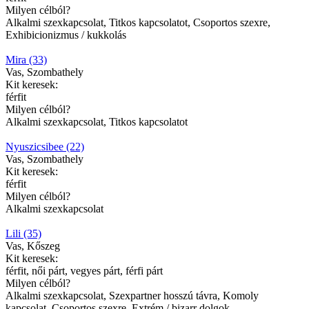
Milyen célból?
Alkalmi szexkapcsolat, Titkos kapcsolatot, Csoportos szexre,
Exhibicionizmus / kukkolás
Mira (33)
Vas, Szombathely
Kit keresek:
férfit
Milyen célból?
Alkalmi szexkapcsolat, Titkos kapcsolatot
Nyuszicsibee (22)
Vas, Szombathely
Kit keresek:
férfit
Milyen célból?
Alkalmi szexkapcsolat
Lili (35)
Vas, Kőszeg
Kit keresek:
férfit, női párt, vegyes párt, férfi párt
Milyen célból?
Alkalmi szexkapcsolat, Szexpartner hosszú távra, Komoly
kapcsolat, Csoportos szexre, Extrém / bizarr dolgok