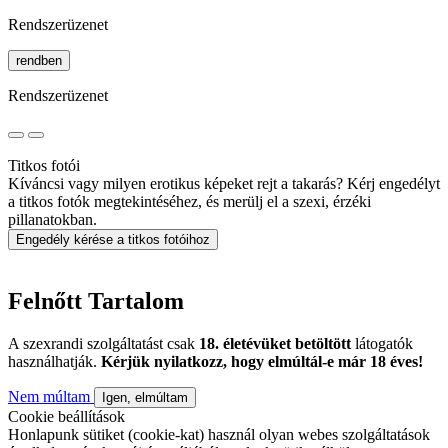
Rendszerüzenet
rendben
Rendszerüzenet
Titkos fotói
Kíváncsi vagy milyen erotikus képeket rejt a takarás? Kérj engedélyt
a titkos fotók megtekintéséhez, és merülj el a szexi, érzéki
pillanatokban.
Engedély kérése a titkos fotóihoz
Felnőtt Tartalom
A szexrandi szolgáltatást csak
18. életévüket betöltött
látogatók
használhatják.
Kérjük nyilatkozz, hogy elmúltál-e már 18 éves!
Nem múltam
Igen, elmúltam
Cookie beállítások
Honlapunk sütiket (cookie-kat) használ olyan webes szolgáltatások