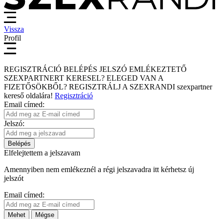
Vissza
Profil
REGISZTRÁCIÓ
BELÉPÉS
JELSZÓ EMLÉKEZTETŐ
SZEXPARTNERT KERESEL?
ELEGED VAN A
FIZETŐSÖKBŐL?
REGISZTRÁLJ A SZEXRANDI
szexpartner
kereső
oldalára!
Regisztráció
Email címed:
Jelszó:
Belépés
Elfelejtettem a jelszavam
Amennyiben nem emlékeznél a régi jelszavadra itt kérhetsz új
jelszót
Email címed:
Mehet
Mégse