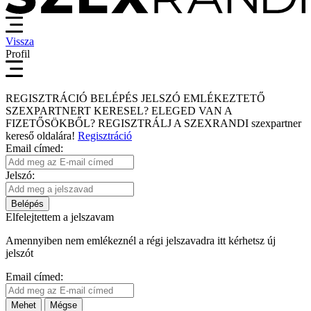
Vissza
Profil
REGISZTRÁCIÓ
BELÉPÉS
JELSZÓ EMLÉKEZTETŐ
SZEXPARTNERT KERESEL?
ELEGED VAN A
FIZETŐSÖKBŐL?
REGISZTRÁLJ A SZEXRANDI
szexpartner
kereső
oldalára!
Regisztráció
Email címed:
Jelszó:
Belépés
Elfelejtettem a jelszavam
Amennyiben nem emlékeznél a régi jelszavadra itt kérhetsz új
jelszót
Email címed:
Mehet
Mégse