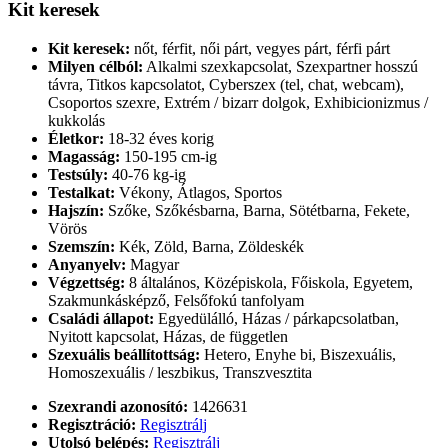
Kit keresek
Kit keresek:
nőt, férfit, női párt, vegyes párt, férfi párt
Milyen célból:
Alkalmi szexkapcsolat, Szexpartner hosszú
távra, Titkos kapcsolatot, Cyberszex (tel, chat, webcam),
Csoportos szexre, Extrém / bizarr dolgok, Exhibicionizmus /
kukkolás
Életkor:
18-32 éves korig
Magasság:
150-195 cm-ig
Testsúly:
40-76 kg-ig
Testalkat:
Vékony, Átlagos, Sportos
Hajszín:
Szőke, Szőkésbarna, Barna, Sötétbarna, Fekete,
Vörös
Szemszín:
Kék, Zöld, Barna, Zöldeskék
Anyanyelv:
Magyar
Végzettség:
8 általános, Középiskola, Főiskola, Egyetem,
Szakmunkásképző, Felsőfokú tanfolyam
Családi állapot:
Egyedülálló, Házas / párkapcsolatban,
Nyitott kapcsolat, Házas, de független
Szexuális beállítottság:
Hetero, Enyhe bi, Biszexuális,
Homoszexuális / leszbikus, Transzvesztita
Szexrandi azonosító:
1426631
Regisztráció:
Regisztrálj
Utolsó belépés:
Regisztrálj