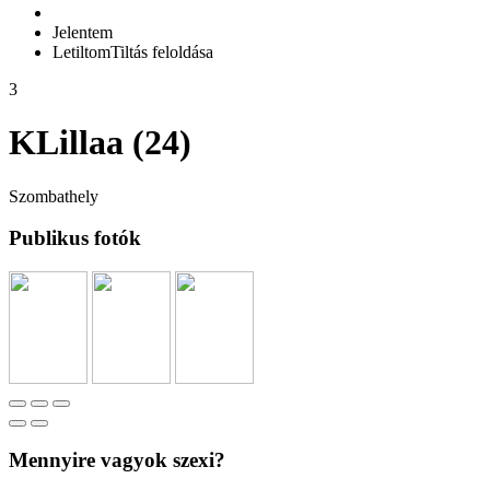
Jelentem
Letiltom
Tiltás feloldása
3
KLillaa (24)
Szombathely
Publikus fotók
Mennyire vagyok szexi?