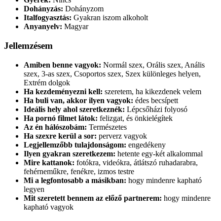
Dohányzás:
Dohányzom
Italfogyasztás:
Gyakran iszom alkoholt
Anyanyelv:
Magyar
Jellemzésem
Amiben benne vagyok:
Normál szex, Orális szex, Anális
szex, 3-as szex, Csoportos szex, Szex különleges helyen,
Extrém dolgok
Ha kezdeményezni kell:
szeretem, ha kikezdenek velem
Ha buli van, akkor ilyen vagyok:
édes becsípett
Ideális hely ahol szeretkeznék:
Lépcsőházi folyosó
Ha pornó filmet látok:
felizgat, és önkielégítek
Az én hálószobám:
Természetes
Ha szexre kerül a sor:
perverz vagyok
Legjellemzőbb tulajdonságom:
engedékeny
Ilyen gyakran szeretkezem:
hetente egy-két alkalommal
Mire kattanok:
fotókra, videókra, átlátszó ruhadarabra,
fehérneműkre, fenékre, izmos testre
Mi a legfontosabb a másikban:
hogy mindenre kapható
legyen
Mit szeretett bennem az előző partnerem:
hogy mindenre
kapható vagyok