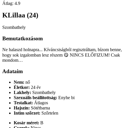
Átlag:
4.9
KLillaa (24)
Szombathely
Bemutatkozásom
Ne halaszd holnapra... Kíváncsiságból regisztráltam, bízom benne,
hogy sok izgalomban lesz részem 😋 NINCS ELŐFIZUM! Csak
mondom…
Adataim
Nem:
nő
Életkor:
24 év
Lakhely:
Szombathely
Szexuális beállítottság:
Enyhe bi
Testalkat:
Átlagos
Hajszín:
Sötétbarna
Intim szőrzet:
Szőrtelen
Kosár méret:
B
Gyerek:
Nincs