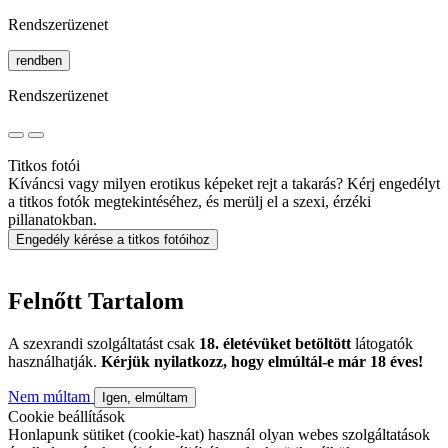
Rendszerüzenet
rendben
Rendszerüzenet
Titkos fotói
Kíváncsi vagy milyen erotikus képeket rejt a takarás? Kérj engedélyt
a titkos fotók megtekintéséhez, és merülj el a szexi, érzéki
pillanatokban.
Engedély kérése a titkos fotóihoz
Felnőtt Tartalom
A szexrandi szolgáltatást csak
18. életévüket betöltött
látogatók
használhatják.
Kérjük nyilatkozz, hogy elmúltál-e már 18 éves!
Nem múltam
Igen, elmúltam
Cookie beállítások
Honlapunk sütiket (cookie-kat) használ olyan webes szolgáltatások