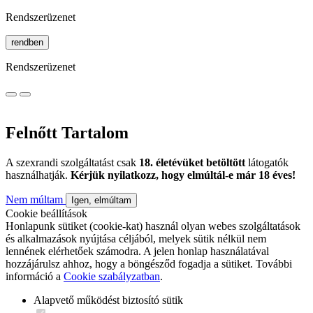
Rendszerüzenet
rendben
Rendszerüzenet
Felnőtt Tartalom
A szexrandi szolgáltatást csak
18. életévüket betöltött
látogatók
használhatják.
Kérjük nyilatkozz, hogy elmúltál-e már 18 éves!
Nem múltam
Igen, elmúltam
Cookie beállítások
Honlapunk sütiket (cookie-kat) használ olyan webes szolgáltatások
és alkalmazások nyújtása céljából, melyek sütik nélkül nem
lennének elérhetőek számodra. A jelen honlap használatával
hozzájárulsz ahhoz, hogy a böngésződ fogadja a sütiket. További
információ a
Cookie szabályzatban
.
Alapvető működést biztosító sütik