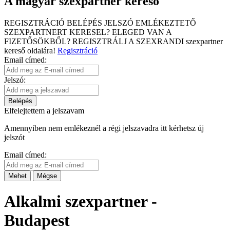
A magyar szexpartner kereső
REGISZTRÁCIÓ
BELÉPÉS
JELSZÓ EMLÉKEZTETŐ
SZEXPARTNERT KERESEL?
ELEGED VAN A
FIZETŐSÖKBŐL?
REGISZTRÁLJ A SZEXRANDI
szexpartner
kereső
oldalára!
Regisztráció
Email címed:
Jelszó:
Belépés
Elfelejtettem a jelszavam
Amennyiben nem emlékeznél a régi jelszavadra itt kérhetsz új
jelszót
Email címed:
Mehet
Mégse
Alkalmi szexpartner -
Budapest