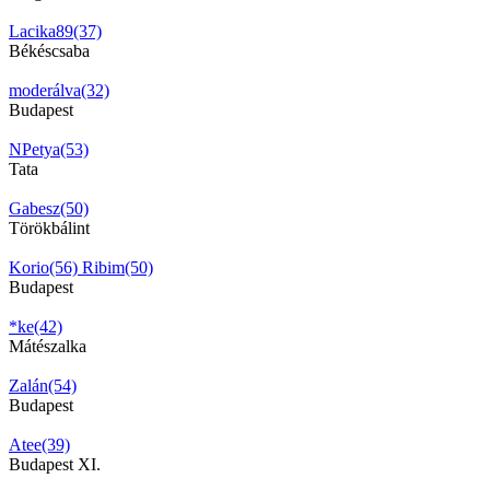
Lacika89(37)
Békéscsaba
moderálva(32)
Budapest
NPetya(53)
Tata
Gabesz(50)
Törökbálint
Korio(56)
Ribim(50)
Budapest
*ke(42)
Mátészalka
Zalán(54)
Budapest
Atee(39)
Budapest XI.