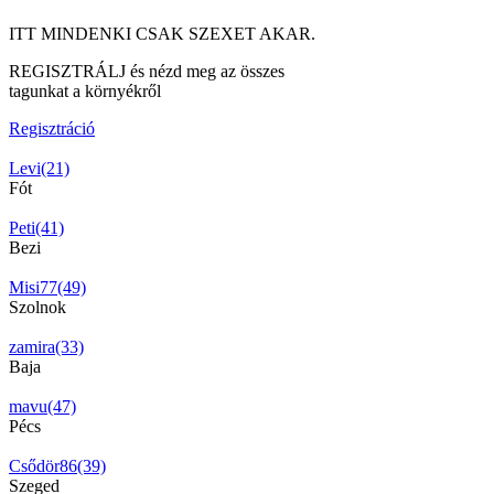
ITT MINDENKI CSAK SZEXET AKAR.
REGISZTRÁLJ és nézd meg az összes
tagunkat a környékről
Regisztráció
Levi(21)
Fót
Peti(41)
Bezi
Misi77(49)
Szolnok
zamira(33)
Baja
mavu(47)
Pécs
Csődör86(39)
Szeged