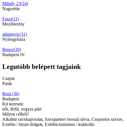
Mihály 23(24)
Nagyréde
Faszi(21)
Mezőberény
adamovic(31)
Nyíregyháza
Bence(20)
Budapest IV.
Legutóbb belépett tagjaink
Csajok
Pasik
Reni (36)
Budapest
Kit keresek:
nőt, férfit, vegyes párt
Milyen célból?
Alkalmi szexkapcsolat, Szexpartner hosszú távra, Csoportos szexre,
Extrém / bizarr dolgok, Exhibicionizmus / kukkolás