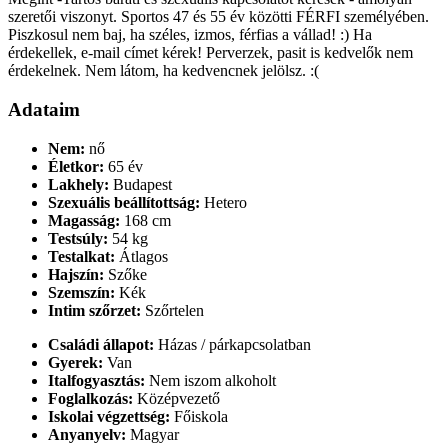
szeretői viszonyt. Sportos 47 és 55 év közötti FÉRFI személyében.
Piszkosul nem baj, ha széles, izmos, férfias a vállad! :) Ha
érdekellek, e-mail címet kérek! Perverzek, pasit is kedvelők nem
érdekelnek. Nem látom, ha kedvencnek jelölsz. :(
Adataim
Nem:
nő
Életkor:
65 év
Lakhely:
Budapest
Szexuális beállítottság:
Hetero
Magasság:
168 cm
Testsúly:
54 kg
Testalkat:
Átlagos
Hajszín:
Szőke
Szemszín:
Kék
Intim szőrzet:
Szőrtelen
Családi állapot:
Házas / párkapcsolatban
Gyerek:
Van
Italfogyasztás:
Nem iszom alkoholt
Foglalkozás:
Középvezető
Iskolai végzettség:
Főiskola
Anyanyelv:
Magyar