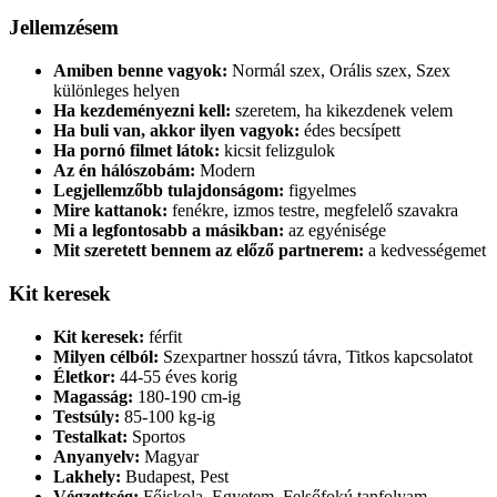
Jellemzésem
Amiben benne vagyok:
Normál szex, Orális szex, Szex
különleges helyen
Ha kezdeményezni kell:
szeretem, ha kikezdenek velem
Ha buli van, akkor ilyen vagyok:
édes becsípett
Ha pornó filmet látok:
kicsit felizgulok
Az én hálószobám:
Modern
Legjellemzőbb tulajdonságom:
figyelmes
Mire kattanok:
fenékre, izmos testre, megfelelő szavakra
Mi a legfontosabb a másikban:
az egyénisége
Mit szeretett bennem az előző partnerem:
a kedvességemet
Kit keresek
Kit keresek:
férfit
Milyen célból:
Szexpartner hosszú távra, Titkos kapcsolatot
Életkor:
44-55 éves korig
Magasság:
180-190 cm-ig
Testsúly:
85-100 kg-ig
Testalkat:
Sportos
Anyanyelv:
Magyar
Lakhely:
Budapest, Pest
Végzettség:
Főiskola, Egyetem, Felsőfokú tanfolyam