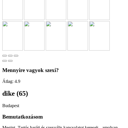
Mennyire vagyok szexi?
Átlag:
4.9
dike (65)
Budapest
Bemutatkozásom
Megint -Tartós baráti és szexuális kapcsolatot keresek - amolyan