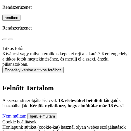
Rendszerüzenet
rendben
Rendszerüzenet
Titkos fotói
Kíváncsi vagy milyen erotikus képeket rejt a takarás? Kérj engedélyt
a titkos fotók megtekintéséhez, és merülj el a szexi, érzéki
pillanatokban.
Engedély kérése a titkos fotóihoz
Felnőtt Tartalom
A szexrandi szolgáltatást csak
18. életévüket betöltött
látogatók
használhatják.
Kérjük nyilatkozz, hogy elmúltál-e már 18 éves!
Nem múltam
Igen, elmúltam
Cookie beállítások
Honlapunk sütiket (cookie-kat) használ olyan webes szolgáltatások