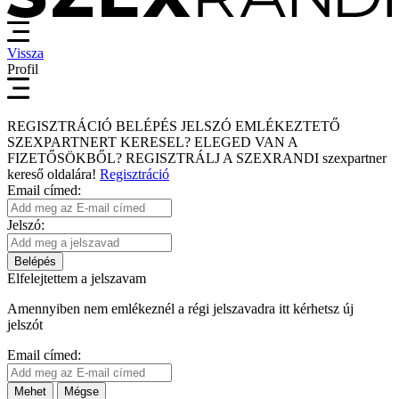
Vissza
Profil
REGISZTRÁCIÓ
BELÉPÉS
JELSZÓ EMLÉKEZTETŐ
SZEXPARTNERT KERESEL?
ELEGED VAN A
FIZETŐSÖKBŐL?
REGISZTRÁLJ A SZEXRANDI
szexpartner
kereső
oldalára!
Regisztráció
Email címed:
Jelszó:
Belépés
Elfelejtettem a jelszavam
Amennyiben nem emlékeznél a régi jelszavadra itt kérhetsz új
jelszót
Email címed:
Mehet
Mégse