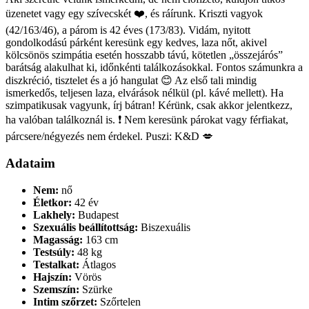
üzenetet vagy egy szívecskét ❤️, és ráírunk. Kriszti vagyok
(42/163/46), a párom is 42 éves (173/83). Vidám, nyitott
gondolkodású párként keresünk egy kedves, laza nőt, akivel
kölcsönös szimpátia esetén hosszabb távú, kötetlen „összejárós”
barátság alakulhat ki, időnkénti találkozásokkal. Fontos számunkra a
diszkréció, tisztelet és a jó hangulat 😊 Az első tali mindig
ismerkedős, teljesen laza, elvárások nélkül (pl. kávé mellett). Ha
szimpatikusak vagyunk, írj bátran! Kérünk, csak akkor jelentkezz,
ha valóban találkoznál is. ❗ Nem keresünk párokat vagy férfiakat,
párcsere/négyezés nem érdekel. Puszi: K&D 💋
Adataim
Nem:
nő
Életkor:
42 év
Lakhely:
Budapest
Szexuális beállítottság:
Biszexuális
Magasság:
163 cm
Testsúly:
48 kg
Testalkat:
Átlagos
Hajszín:
Vörös
Szemszín:
Szürke
Intim szőrzet:
Szőrtelen