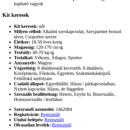
kapható vagyok
Kit keresek
Kit keresek:
nőt
Milyen célból:
Alkalmi szexkapcsolat, Szexpartner hosszú
távra, Csoportos szexre
Életkor:
18-50 éves korig
Magasság:
120-170 cm-ig
Testsúly:
40-70 kg-ig
Testalkat:
Vékony, Átlagos, Sportos
Anyanyelv:
Magyar
Végzettség:
8 általánosnál kevesebb, 8 általános,
Középiskola, Főiskola, Egyetem, Szakmunkásképző,
Felsőfokú tanfolyam
Családi állapot:
Egyedülálló, Házas / párkapcsolatban,
Nyitott kapcsolat, Házas, de független
Szexuális beállítottság:
Hetero, Enyhe bi, Biszexuális,
Homoszexuális / leszbikus
Szexrandi azonosító:
1462084
Regisztráció:
Regisztrálj
Utolsó belépés:
Regisztrálj
Olvasatlan levelek:
Regisztrálj