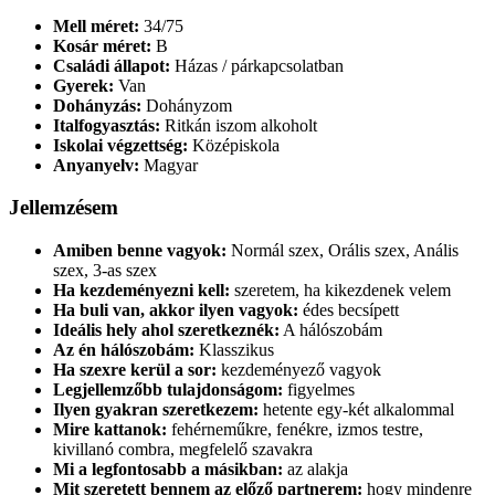
Mell méret:
34/75
Kosár méret:
B
Családi állapot:
Házas / párkapcsolatban
Gyerek:
Van
Dohányzás:
Dohányzom
Italfogyasztás:
Ritkán iszom alkoholt
Iskolai végzettség:
Középiskola
Anyanyelv:
Magyar
Jellemzésem
Amiben benne vagyok:
Normál szex, Orális szex, Anális
szex, 3-as szex
Ha kezdeményezni kell:
szeretem, ha kikezdenek velem
Ha buli van, akkor ilyen vagyok:
édes becsípett
Ideális hely ahol szeretkeznék:
A hálószobám
Az én hálószobám:
Klasszikus
Ha szexre kerül a sor:
kezdeményező vagyok
Legjellemzőbb tulajdonságom:
figyelmes
Ilyen gyakran szeretkezem:
hetente egy-két alkalommal
Mire kattanok:
fehérneműkre, fenékre, izmos testre,
kivillanó combra, megfelelő szavakra
Mi a legfontosabb a másikban:
az alakja
Mit szeretett bennem az előző partnerem:
hogy mindenre