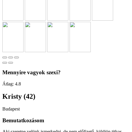
Mennyire vagyok szexi?
Átlag:
4.8
Kristy (42)
Budapest
Bemutatkozásom
Aki szeretne velünk ismerkedni, de nem előfizető, küldjön titkos