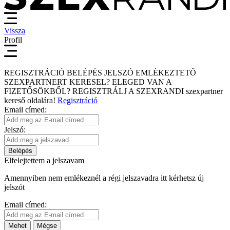
Vissza
Profil
REGISZTRÁCIÓ
BELÉPÉS
JELSZÓ EMLÉKEZTETŐ
SZEXPARTNERT KERESEL?
ELEGED VAN A
FIZETŐSÖKBŐL?
REGISZTRÁLJ A SZEXRANDI
szexpartner
kereső
oldalára!
Regisztráció
Email címed:
Jelszó:
Belépés
Elfelejtettem a jelszavam
Amennyiben nem emlékeznél a régi jelszavadra itt kérhetsz új
jelszót
Email címed:
Mehet
Mégse