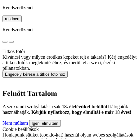
Rendszerüzenet
rendben
Rendszerüzenet
Titkos fotói
Kíváncsi vagy milyen erotikus képeket rejt a takarás? Kérj engedélyt
a titkos fotók megtekintéséhez, és merülj el a szexi, érzéki
pillanatokban.
Engedély kérése a titkos fotóihoz
Felnőtt Tartalom
A szexrandi szolgáltatást csak
18. életévüket betöltött
látogatók
használhatják.
Kérjük nyilatkozz, hogy elmúltál-e már 18 éves!
Nem múltam
Igen, elmúltam
Cookie beállítások
Honlapunk sütiket (cookie-kat) használ olyan webes szolgáltatások