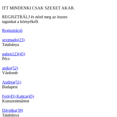
ITT MINDENKI CSAK SZEXET AKAR.
REGISZTRÁLJ és nézd meg az összes
tagunkat a környékről
Regisztráció
seximado(23)
Tatabánya
gaben123(45)
Pécs
aniko(52)
Várdomb
Andrea(51)
Budapest
Feri(45)
Katica(45)
Kunszentmárton
Dávidka(39)
Tatabánya