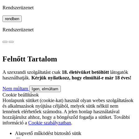
Rendszerüzenet
rendben
Rendszerüzenet
Felnőtt Tartalom
A szexrandi szolgáltatást csak
18. életévüket betöltött
látogatók
használhatják.
Kérjük nyilatkozz, hogy elmúltál-e már 18 éves!
Nem múltam
Igen, elmúltam
Cookie beállítások
Honlapunk sütiket (cookie-kat) használ olyan webes szolgáltatások
és alkalmazások nyújtása céljából, melyek sütik nélkül nem
lennének elérhetőek számodra. A jelen honlap használatával
hozzájárulsz ahhoz, hogy a böngésződ fogadja a sütiket. További
információ a
Cookie szabályzatban
.
Alapvető működést biztosító sütik