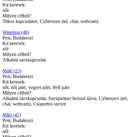
Kit keresek:
nőt
Milyen célból?
Titkos kapcsolatot, Cyberszex (tel, chat, webcam)
Winettou (48)
Pest, Budakeszi
Kit keresek:
nőt
Milyen célból?
Alkalmi szexkapcsolat
Máté (23)
Pest, Budakeszi
Kit keresek:
nőt, női párt, vegyes párt, férfi párt
Milyen célból?
Alkalmi szexkapcsolat, Szexpartner hosszú távra, Cyberszex (tel,
chat, webcam), Csoportos szexre
Miki (42)
Pest, Budakeszi
Kit keresek:
nőt
Milyen célból?