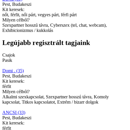
Pest, Budakeszi
Kit keresek:
nőt, férfit, női párt, vegyes párt, férfi párt
Milyen célból?
Szexpartner hosszú távra, Cyberszex (tel, chat, webcam),
Exhibicionizmus / kukkolás
Legújabb regisztrált tagjaink
Csajok
Pasik
Domi . (35)
Pest, Budakeszi
Kit keresek:
férfit
Milyen célból?
Alkalmi szexkapcsolat, Szexpartner hosszú távra, Komoly
kapcsolat, Titkos kapcsolatot, Extrém / bizarr dolgok
ANCSI (33)
Pest, Budakeszi
Kit keresek:
férfit