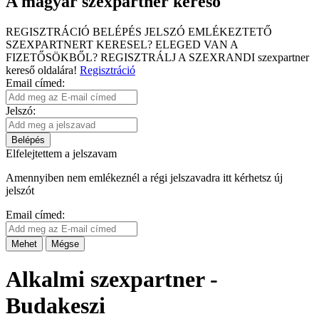
A magyar szexpartner kereső
REGISZTRÁCIÓ
BELÉPÉS
JELSZÓ EMLÉKEZTETŐ
SZEXPARTNERT KERESEL?
ELEGED VAN A
FIZETŐSÖKBŐL?
REGISZTRÁLJ A SZEXRANDI
szexpartner
kereső
oldalára!
Regisztráció
Email címed:
Jelszó:
Belépés
Elfelejtettem a jelszavam
Amennyiben nem emlékeznél a régi jelszavadra itt kérhetsz új
jelszót
Email címed:
Mehet
Mégse
Alkalmi szexpartner -
Budakeszi