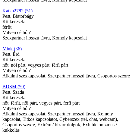
Katka2782 (51)
Pest, Biatorbágy
Kit keresek:
férfit
Milyen célból?
Szexpartner hosszú távra, Komoly kapcsolat
Mink (36)
Pest, Érd
Kit keresek:
nőt, női párt, vegyes párt, férfi párt
Milyen célból?
Alkalmi szexkapcsolat, Szexpartner hosszú távra, Csoportos szexre
BDSM (59)
Pest, Szada
Kit keresek:
nőt, férfit, női párt, vegyes párt, férfi párt
Milyen célból?
Alkalmi szexkapcsolat, Szexpartner hosszú távra, Komoly
kapcsolat, Titkos kapcsolatot, Cyberszex (tel, chat, webcam),
Csoportos szexre, Extrém / bizarr dolgok, Exhibicionizmus /
kukkolás