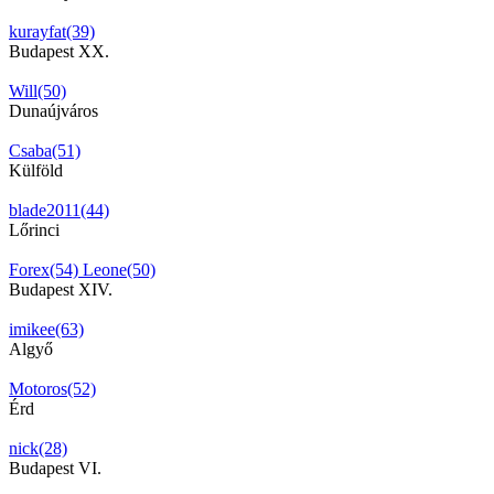
kurayfat(39)
Budapest XX.
Will(50)
Dunaújváros
Csaba(51)
Külföld
blade2011(44)
Lőrinci
Forex(54)
Leone(50)
Budapest XIV.
imikee(63)
Algyő
Motoros(52)
Érd
nick(28)
Budapest VI.