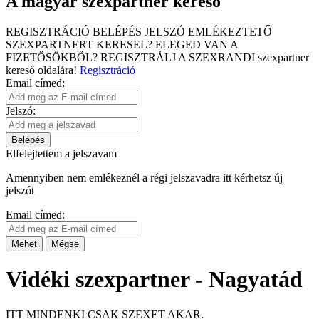
A magyar szexpartner kereső
REGISZTRÁCIÓ
BELÉPÉS
JELSZÓ EMLÉKEZTETŐ
SZEXPARTNERT KERESEL?
ELEGED VAN A
FIZETŐSÖKBŐL?
REGISZTRÁLJ A SZEXRANDI
szexpartner
kereső
oldalára!
Regisztráció
Email címed:
Jelszó:
Belépés
Elfelejtettem a jelszavam
Amennyiben nem emlékeznél a régi jelszavadra itt kérhetsz új
jelszót
Email címed:
Mehet
Mégse
Vidéki szexpartner - Nagyatád
ITT MINDENKI CSAK SZEXET AKAR.