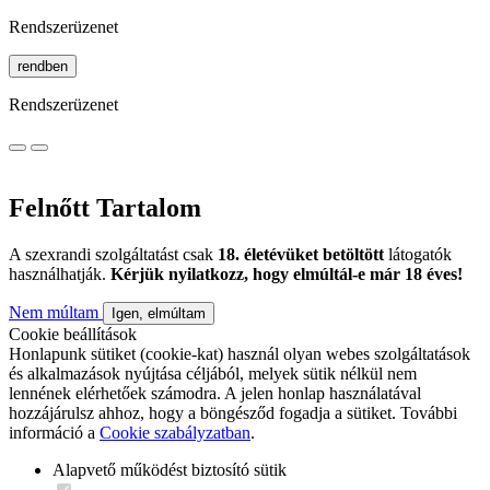
Rendszerüzenet
rendben
Rendszerüzenet
Felnőtt Tartalom
A szexrandi szolgáltatást csak
18. életévüket betöltött
látogatók
használhatják.
Kérjük nyilatkozz, hogy elmúltál-e már 18 éves!
Nem múltam
Igen, elmúltam
Cookie beállítások
Honlapunk sütiket (cookie-kat) használ olyan webes szolgáltatások
és alkalmazások nyújtása céljából, melyek sütik nélkül nem
lennének elérhetőek számodra. A jelen honlap használatával
hozzájárulsz ahhoz, hogy a böngésződ fogadja a sütiket. További
információ a
Cookie szabályzatban
.
Alapvető működést biztosító sütik