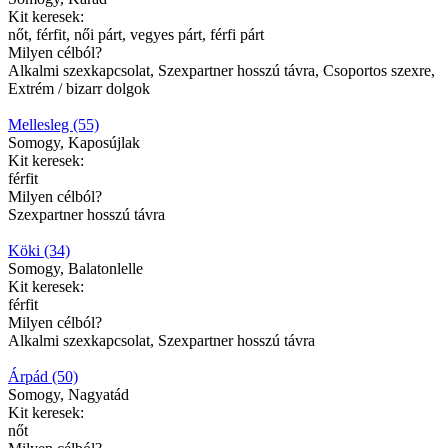
Kit keresek:
nőt, férfit, női párt, vegyes párt, férfi párt
Milyen célból?
Alkalmi szexkapcsolat, Szexpartner hosszú távra, Csoportos szexre,
Extrém / bizarr dolgok
Mellesleg (55)
Somogy, Kaposújlak
Kit keresek:
férfit
Milyen célból?
Szexpartner hosszú távra
Köki (34)
Somogy, Balatonlelle
Kit keresek:
férfit
Milyen célból?
Alkalmi szexkapcsolat, Szexpartner hosszú távra
Árpád (50)
Somogy, Nagyatád
Kit keresek:
nőt