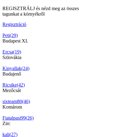
REGISZTRÁLJ és nézd meg az összes
tagunkat a környékről
Regisztráció
Peti(29)
Budapest XI.
Ercsa(19)
Szlovákia
Kinyallak(24)
Budajenő
Ricsike(42)
Mezőcsát
sixteam80(46)
Komárom
Fiatalpasi99(26)
Zirc
kali(27)