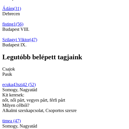
Ádám(31)
Debrecen
fisting1(56)
Budapest VIII.
Szilagyi Viktor(47)
Budapest IX.
Legutóbb belépett tagjaink
Csajok
Pasik
ecuka43szi42 (52)
Somogy, Nagyatád
Kit keresek:
nőt, női párt, vegyes párt, férfi párt
Milyen célból?
Alkalmi szexkapcsolat, Csoportos szexre
timea (47)
Somogy, Nagyatád