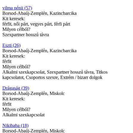
vilma nénii (57)
Borsod-Abaúj-Zemplén, Kazincbarcika
Kit keresek:
férfit, női párt, vegyes párt, férfi párt
Milyen célból?
Szexpartner hosszú távra
Eszti (26)
Borsod-Abaúj-Zemplén, Kazincbarcika
Kit keresek:
férfit
Milyen célból?
Alkalmi szexkapcsolat, Szexpartner hosszú távra, Titkos
kapcsolatot, Csoportos szexre, Extrém / bizarr dolgok
Drágaság (39)
Borsod-Abaúj-Zemplén, Miskolc
Kit keresek:
férfit
Milyen célból?
Alkalmi szexkapcsolat
Nikibaba (18)
Borsod-Abaúj-Zemplén, Miskolc