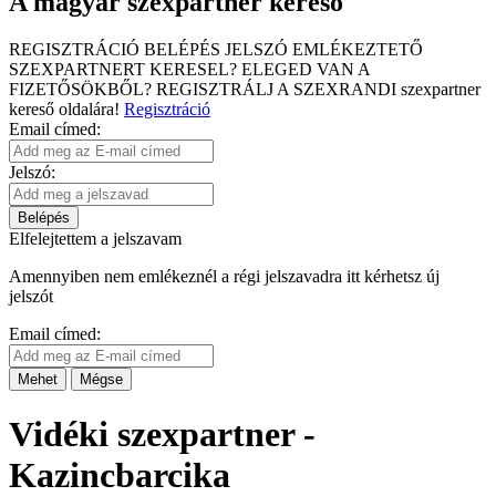
A magyar szexpartner kereső
REGISZTRÁCIÓ
BELÉPÉS
JELSZÓ EMLÉKEZTETŐ
SZEXPARTNERT KERESEL?
ELEGED VAN A
FIZETŐSÖKBŐL?
REGISZTRÁLJ A SZEXRANDI
szexpartner
kereső
oldalára!
Regisztráció
Email címed:
Jelszó:
Belépés
Elfelejtettem a jelszavam
Amennyiben nem emlékeznél a régi jelszavadra itt kérhetsz új
jelszót
Email címed:
Mehet
Mégse
Vidéki szexpartner -
Kazincbarcika