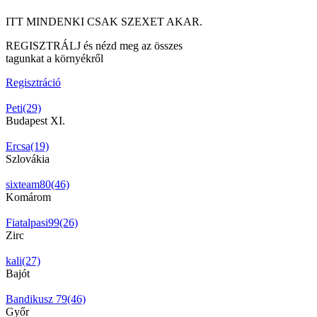
ITT MINDENKI CSAK SZEXET AKAR.
REGISZTRÁLJ és nézd meg az összes
tagunkat a környékről
Regisztráció
Peti(29)
Budapest XI.
Ercsa(19)
Szlovákia
sixteam80(46)
Komárom
Fiatalpasi99(26)
Zirc
kali(27)
Bajót
Bandikusz 79(46)
Győr