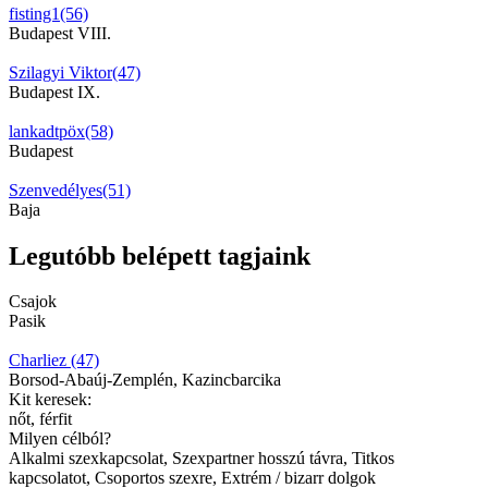
fisting1(56)
Budapest VIII.
Szilagyi Viktor(47)
Budapest IX.
lankadtpöx(58)
Budapest
Szenvedélyes(51)
Baja
Legutóbb belépett tagjaink
Csajok
Pasik
Charliez (47)
Borsod-Abaúj-Zemplén, Kazincbarcika
Kit keresek:
nőt, férfit
Milyen célból?
Alkalmi szexkapcsolat, Szexpartner hosszú távra, Titkos
kapcsolatot, Csoportos szexre, Extrém / bizarr dolgok