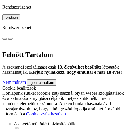
Rendszerüzenet
rendben
Rendszerüzenet
Felnőtt Tartalom
A szexrandi szolgáltatást csak
18. életévüket betöltött
látogatók
használhatják.
Kérjük nyilatkozz, hogy elmúltál-e már 18 éves!
Nem múltam
Igen, elmúltam
Cookie beállítások
Honlapunk sütiket (cookie-kat) használ olyan webes szolgáltatások
és alkalmazások nyújtása céljából, melyek sütik nélkül nem
lennének elérhetőek számodra. A jelen honlap használatával
hozzájárulsz ahhoz, hogy a böngésződ fogadja a sütiket. További
információ a
Cookie szabályzatban
.
Alapvető működést biztosító sütik