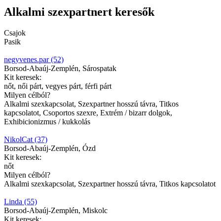
Alkalmi szexpartnert keresők
Csajok
Pasik
negyvenes.par (52)
Borsod-Abaúj-Zemplén, Sárospatak
Kit keresek:
nőt, női párt, vegyes párt, férfi párt
Milyen célból?
Alkalmi szexkapcsolat, Szexpartner hosszú távra, Titkos
kapcsolatot, Csoportos szexre, Extrém / bizarr dolgok,
Exhibicionizmus / kukkolás
NikolCat (37)
Borsod-Abaúj-Zemplén, Ózd
Kit keresek:
nőt
Milyen célból?
Alkalmi szexkapcsolat, Szexpartner hosszú távra, Titkos kapcsolatot
Linda (55)
Borsod-Abaúj-Zemplén, Miskolc
Kit keresek: