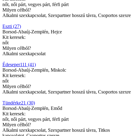
nőt, női párt, vegyes párt, férfi párt
Milyen célból?
Alkalmi szexkapcsolat, Szexpartner hosszú távra, Csoportos szexre
Eszti (27)
Borsod-Abaúj-Zemplén, Hejce
Kit keresek:
nőt
Milyen célból?
Alkalmi szexkapcsolat
Édeseper111 (41)
Borsod-Abaúj-Zemplén, Miskolc
Kit keresek:
nőt
Milyen célból?
Alkalmi szexkapcsolat, Szexpartner hosszú távra, Csoportos szexre
Tündérke21 (30)
Borsod-Abaúj-Zemplén, Emőd
Kit keresek:
nőt, női párt, vegyes párt, férfi párt
Milyen célból?
Alkalmi szexkapcsolat, Szexpartner hosszú távra, Titkos
kapcsolatot, Csoportos szexre