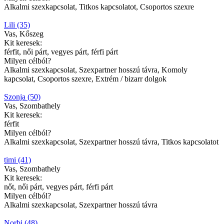
Alkalmi szexkapcsolat, Titkos kapcsolatot, Csoportos szexre
Lili (35)
Vas, Kőszeg
Kit keresek:
férfit, női párt, vegyes párt, férfi párt
Milyen célból?
Alkalmi szexkapcsolat, Szexpartner hosszú távra, Komoly
kapcsolat, Csoportos szexre, Extrém / bizarr dolgok
Szonja (50)
Vas, Szombathely
Kit keresek:
férfit
Milyen célból?
Alkalmi szexkapcsolat, Szexpartner hosszú távra, Titkos kapcsolatot
timi (41)
Vas, Szombathely
Kit keresek:
nőt, női párt, vegyes párt, férfi párt
Milyen célból?
Alkalmi szexkapcsolat, Szexpartner hosszú távra
Norbi (48)