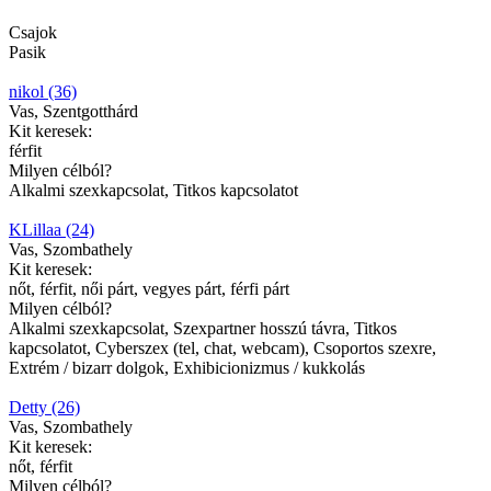
Csajok
Pasik
nikol (36)
Vas, Szentgotthárd
Kit keresek:
férfit
Milyen célból?
Alkalmi szexkapcsolat, Titkos kapcsolatot
KLillaa (24)
Vas, Szombathely
Kit keresek:
nőt, férfit, női párt, vegyes párt, férfi párt
Milyen célból?
Alkalmi szexkapcsolat, Szexpartner hosszú távra, Titkos
kapcsolatot, Cyberszex (tel, chat, webcam), Csoportos szexre,
Extrém / bizarr dolgok, Exhibicionizmus / kukkolás
Detty (26)
Vas, Szombathely
Kit keresek:
nőt, férfit
Milyen célból?