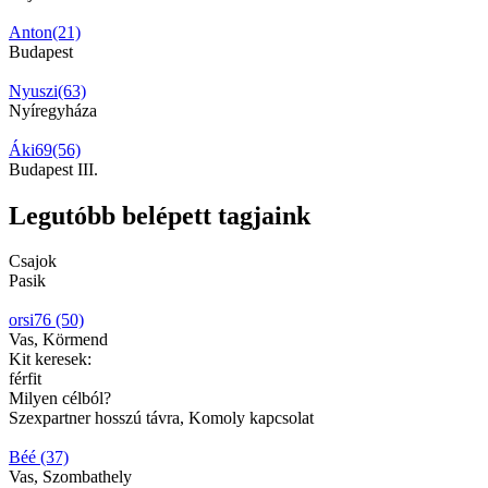
Anton(21)
Budapest
Nyuszi(63)
Nyíregyháza
Áki69(56)
Budapest III.
Legutóbb belépett tagjaink
Csajok
Pasik
orsi76 (50)
Vas, Körmend
Kit keresek:
férfit
Milyen célból?
Szexpartner hosszú távra, Komoly kapcsolat
Béé (37)
Vas, Szombathely