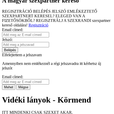
A magyar szexpartner kereső
REGISZTRÁCIÓ
BELÉPÉS
JELSZÓ EMLÉKEZTETŐ
SZEXPARTNERT KERESEL?
ELEGED VAN A
FIZETŐSÖKBŐL?
REGISZTRÁLJ A SZEXRANDI
szexpartner
kereső
oldalára!
Regisztráció
Email címed:
Jelszó:
Belépés
Elfelejtettem a jelszavam
Amennyiben nem emlékeznél a régi jelszavadra itt kérhetsz új
jelszót
Email címed:
Mehet
Mégse
Vidéki lányok - Körmend
ITT MINDENKI CSAK SZEXET AKAR.