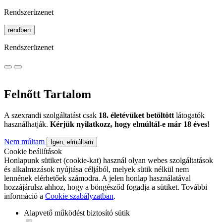
Rendszerüzenet
rendben
Rendszerüzenet
Felnőtt Tartalom
A szexrandi szolgáltatást csak
18. életévüket betöltött
látogatók
használhatják.
Kérjük nyilatkozz, hogy elmúltál-e már 18 éves!
Nem múltam
Igen, elmúltam
Cookie beállítások
Honlapunk sütiket (cookie-kat) használ olyan webes szolgáltatások
és alkalmazások nyújtása céljából, melyek sütik nélkül nem
lennének elérhetőek számodra. A jelen honlap használatával
hozzájárulsz ahhoz, hogy a böngésződ fogadja a sütiket. További
információ a
Cookie szabályzatban
.
Alapvető működést biztosító sütik