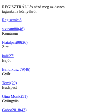
REGISZTRÁLJ és nézd meg az összes
tagunkat a környékről
Regisztráció
sixteam80(46)
Komárom
Fiatalpasi99(26)
Zirc
kali(27)
Bajót
Bandikusz 79(46)
Győr
Tomi(29)
Budapest
Gina Monic(51)
Gyöngyös
Gabor2018(43)