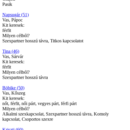
Pasik
Napsugár (51)
Vas, Pápoc
Kit keresek:
férfit
Milyen célból?
Szexpartner hosszú távra, Titkos kapcsolatot
Tina (46)
Vas, Sárvár
Kit keresek:
férfit
Milyen célból?
Szexpartner hosszú távra
Böbike (50)
Vas, Kőszeg
Kit keresek:
nőt, férfit, női párt, vegyes párt, férfi párt
Milyen célból?
Alkalmi szexkapcsolat, Szexpartner hosszú távra, Komoly
kapcsolat, Csoportos szexre
Kriszti (60)