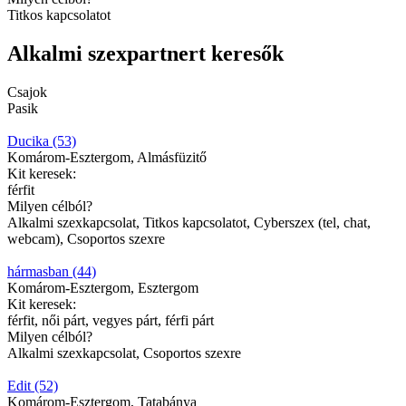
Titkos kapcsolatot
Alkalmi szexpartnert keresők
Csajok
Pasik
Ducika (53)
Komárom-Esztergom, Almásfüzitő
Kit keresek:
férfit
Milyen célból?
Alkalmi szexkapcsolat, Titkos kapcsolatot, Cyberszex (tel, chat,
webcam), Csoportos szexre
hármasban (44)
Komárom-Esztergom, Esztergom
Kit keresek:
férfit, női párt, vegyes párt, férfi párt
Milyen célból?
Alkalmi szexkapcsolat, Csoportos szexre
Edit (52)
Komárom-Esztergom, Tatabánya