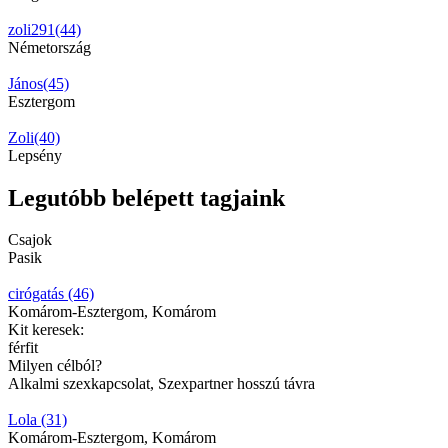
zoli291(44)
Németország
János(45)
Esztergom
Zoli(40)
Lepsény
Legutóbb belépett tagjaink
Csajok
Pasik
cirógatás (46)
Komárom-Esztergom, Komárom
Kit keresek:
férfit
Milyen célból?
Alkalmi szexkapcsolat, Szexpartner hosszú távra
Lola (31)
Komárom-Esztergom, Komárom