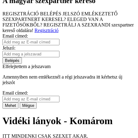
A magyar szexpartner kereső
REGISZTRÁCIÓ
BELÉPÉS
JELSZÓ EMLÉKEZTETŐ
SZEXPARTNERT KERESEL?
ELEGED VAN A
FIZETŐSÖKBŐL?
REGISZTRÁLJ A SZEXRANDI
szexpartner
kereső
oldalára!
Regisztráció
Email címed:
Jelszó:
Belépés
Elfelejtettem a jelszavam
Amennyiben nem emlékeznél a régi jelszavadra itt kérhetsz új
jelszót
Email címed:
Mehet
Mégse
Vidéki lányok - Komárom
ITT MINDENKI CSAK SZEXET AKAR.