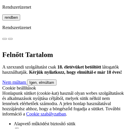
Rendszerüzenet
rendben
Rendszerüzenet
Felnőtt Tartalom
A szexrandi szolgáltatást csak
18. életévüket betöltött
látogatók
használhatják.
Kérjük nyilatkozz, hogy elmúltál-e már 18 éves!
Nem múltam
Igen, elmúltam
Cookie beállítások
Honlapunk sütiket (cookie-kat) használ olyan webes szolgáltatások
és alkalmazások nyújtása céljából, melyek sütik nélkül nem
lennének elérhetőek számodra. A jelen honlap használatával
hozzájárulsz ahhoz, hogy a böngésződ fogadja a sütiket. További
információ a
Cookie szabályzatban
.
Alapvető működést biztosító sütik