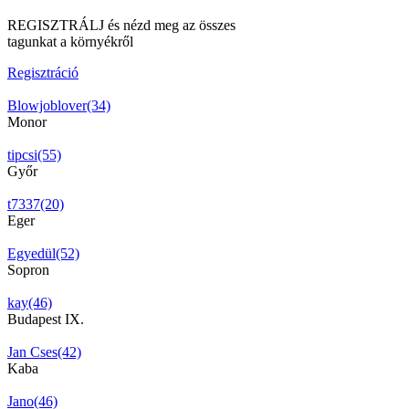
REGISZTRÁLJ és nézd meg az összes
tagunkat a környékről
Regisztráció
Blowjoblover(34)
Monor
tipcsi(55)
Győr
t7337(20)
Eger
Egyedül(52)
Sopron
kay(46)
Budapest IX.
Jan Cses(42)
Kaba
Jano(46)